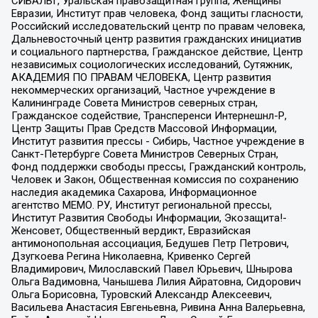
СИБАЛЬТ, Уральская правозащитная группа, Женщины
Евразии, Институт прав человека, Фонд защиты гласности,
Российский исследовательский центр по правам человека,
Дальневосточный центр развития гражданских инициатив
и социального партнерства, Гражданское действие, Центр
независимых социологических исследований, Сутяжник,
АКАДЕМИЯ ПО ПРАВАМ ЧЕЛОВЕКА, Центр развития
некоммерческих организаций, Частное учреждение в
Калининграде Совета Министров северных стран,
Гражданское содействие, Трансперенси Интернешнл-Р,
Центр Защиты Прав Средств Массовой Информации,
Институт развития прессы - Сибирь, Частное учреждение в
Санкт-Петербурге Совета Министров Северных Стран,
Фонд поддержки свободы прессы, Гражданский контроль,
Человек и Закон, Общественная комиссия по сохранению
наследия академика Сахарова, Информационное
агентство МЕМО. РУ, Институт региональной прессы,
Институт Развития Свободы Информации, Экозащита!-
Женсовет, Общественный вердикт, Евразийская
антимонопольная ассоциация, Бедушев Петр Петрович,
Дзугкоева Регина Николаевна, Кривенко Сергей
Владимирович, Милославский Павел Юрьевич, Шнырова
Ольга Вадимовна, Чанышева Лилия Айратовна, Сидорович
Ольга Борисовна, Туровский Александр Алексеевич,
Васильева Анастасия Евгеньевна, Ривина Анна Валерьевна,