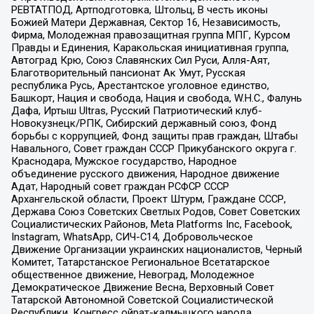
РЕВТАТПОД, Артподготовка, Штольц, В честь иконы
Божией Матери Державная, Сектор 16, Независимость,
Фирма, Молодежная правозащитная группа МПГ, Курсом
Правды и Единения, Каракольская инициативная группа,
Автоград Крю, Союз Славянских Сил Руси, Алля-Аят,
Благотворительный пансионат Ак Умут, Русская
республика Русь, Арестантское уголовное единство,
Башкорт, Нация и свобода, Нация и свобода, W.H.С., Фалунь
Дафа, Иртыш Ultras, Русский Патриотический клуб-
Новокузнецк/РПК, Сибирский державный союз, Фонд
борьбы с коррупцией, Фонд защиты прав граждан, Штабы
Навального, Совет граждан СССР Прикубанского округа г.
Краснодара, Мужское государство, Народное
объединение русского движения, Народное движение
Адат, Народный совет граждан РСФСР СССР
Архангельской области, Проект Штурм, Граждане СССР,
Держава Союз Советских Светлых Родов, Совет Советских
Социалистических Районов, Meta Platforms Inc, Facebook,
Instagram, WhatsApp, СИЧ-С14, Добровольческое
Движение Организации украинских националистов, Черный
Комитет, Татарстанское Региональное Всетатарское
общественное движение, Невоград, Молодежное
Демократическое Движение Весна, Верховный Совет
Татарской Автономной Советской Социалистической
Республики, Конгресс ойрат-калмыцкого народа,