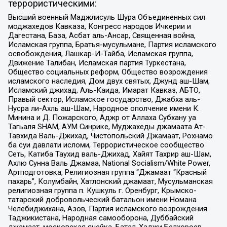
террористическими:
Высший военный Маджлисуль Шура Объединенных сил
моджахедов Кавказа, Конгресс народов Ичкерии и
Дагестана, База, Асбат аль-Ансар, Священная война,
Исламская группа, Братья-мусульмане, Партия исламского
освобождения, Лашкар-И-Тайба, Исламская группа,
Движение Талибан, Исламская партия Туркестана,
Общество социальных реформ, Общество возрождения
исламского наследия, Дом двух святых, Джунд аш-Шам,
Исламский джихад, Аль-Каида, Имарат Кавказ, АБТО,
Правый сектор, Исламское государство, Джабха аль-
Нусра ли-Ахль аш-Шам, Народное ополчение имени К.
Минина и Д. Пожарского, Аджр от Аллаха Субхану уа
Тагьаля SHAM, АУМ Синрике, Муджахеды джамаата Ат-
Тавхида Валь-Джихад, Чистопольский Джамаат, Рохнамо
ба суи давлати исломи, Террористическое сообщество
Сеть, Катиба Таухид валь-Джихад, Хайят Тахрир аш-Шам,
Ахлю Сунна Валь Джамаа, National Socialism/White Power,
Артподготовка, Религиозная группа “Джамаат “Красный
пахарь”, Колумбайн, Хатлонский джамаат, Мусульманская
религиозная группа п. Кушкуль г. Оренбург, Крымско-
татарский добровольческий батальон имени Номана
Челебиджихана, Азов, Партия исламского возрождения
Таджикистана, Народная самооборона, Дуббайский