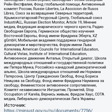
Рейн-Вестфалия, Фонд глобальной помощи, Антивоенный
комитет России, Russie-Libertes, La Asocicion de Rusos
Libres, Союз за возвращение Северных территорий,
Крымскотатарский Ресурсный Центр, Глобальный союз
IndustriALL, Russian Election Monitor, Article 19, Мнение
медиа, Федерация анархического черного креста, Радио
Свободная Европа, Германское общество изучения
Восточной Европы, Фонд имени Фридриха Эберта, XZ
gGmbH, Мобильная академия поддержки гендерной
демократии и миротворчества, Форум имени Льва
Копелева, American Councils for International Education,
Cultural Vistas, Institute of International Education,
Антивоенное движение Антальи, Открытый диалог, Школа
международных отношений и государственной политики
им Питера Мунка, Российско-канадский демократический
альянс, Школа международных отношений им Нормана
Патерсона, Центр Гражданских Свобод, Фонд Бориса
Немцова за Свободу, Фонд имени Фридриха Науманна за
свободу, Феминистское антивоенное сопротивление,
Комитет независимости Ингушетии, Прометей, Stop
Occupation of Karelia, Вернись живым, Фридом Хаус, СОТА
медиа, Либерально-демократическая Лига Украины
Источник:
https://minjust.gov.ru/ru/documents/7756/