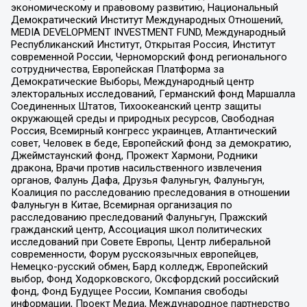
экономическому и правовому развитию, Национальный
Демократический Институт Международных Отношений,
MEDIA DEVELOPMENT INVESTMENT FUND, Международный
Республиканский Институт, Открытая Россия, Институт
современной России, Черноморский фонд регионального
сотрудничества, Европейская Платформа за
Демократические Выборы, Международный центр
электоральных исследований, Германский фонд Маршалла
Соединенных Штатов, Тихоокеанский центр защиты
окружающей среды и природных ресурсов, Свободная
Россия, Всемирный конгресс украинцев, Атлантический
совет, Человек в беде, Европейский фонд за демократию,
Джеймстаунский фонд, Прожект Хармони, Родники
дракона, Врачи против насильственного извлечения
органов, Фалунь Дафа, Друзья Фалуньгун, Фалуньгун,
Коалиция по расследованию преследования в отношении
Фалуньгун в Китае, Всемирная организация по
расследованию преследований Фалуньгун, Пражский
гражданский центр, Ассоциация школ политических
исследований при Совете Европы, Центр либеральной
современности, Форум русскоязычных европейцев,
Немецко-русский обмен, Бард колледж, Европейский
выбор, Фонд Ходорковского, Оксфордский российский
фонд, Фонд Будущее России, Компания свободы
информации, Проект Медиа, Международное партнерство