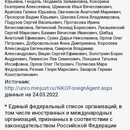
Юрьевна, Гендель Людмила Залмановна, Кокорина
Екатерина Алексеевна, Шуманов Илья Вячеславович,
Арапова Галина Юрьевна, Свечников Анатолий Мариевич,
Прохоров Вадим Юрьевич, Шахова Елена Владимировна,
Подузов Сергей Васильевич, Протасова Ирина
Вячеславовна, Литинский Леонид Борисович, Лукашевский
Сергей Маркович, Бахмин Вячеслав Иванович, Шабад
Анатолий Ефимович, Сухих Дарья Николаевна, Орлов Олег
Петрович, Добровольская Анна Дмитриевна, Королева
Александра Евгеньевна, Смирнов Владимир
Александрович, Вицин Сергей Ефимович, Золотухин Борис
Андреевич, Левинсон Лев Семенович, Локшина Татьяна
Иосифовна, Орлов Олег Петрович, Полякова Мара
Федоровна, Резник Генри Маркович, Захаров Герман
Константинович
Источник:
http://unro.minjust.ru/NKOForeignAgent.aspx
данные на
24.03.2022
* Единый федеральный список организаций, в
том числе иностранных и международных
организаций, признанных в соответствии с
законодательством Российской Федерации