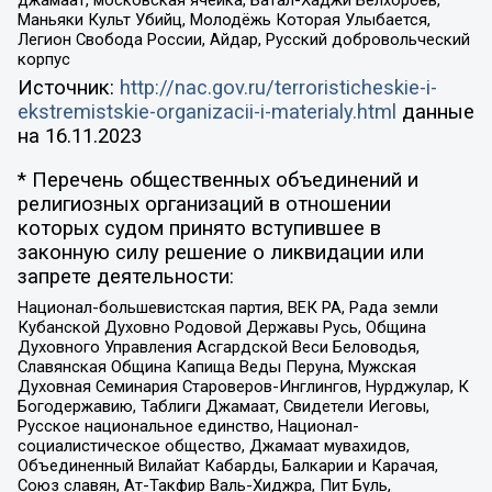
джамаат, московская ячейка, Батал-Хаджи Белхороев,
Маньяки Культ Убийц, Молодёжь Которая Улыбается,
Легион Свобода России, Айдар, Русский добровольческий
корпус
Источник:
http://nac.gov.ru/terroristicheskie-i-
ekstremistskie-organizacii-i-materialy.html
данные
на
16.11.2023
* Перечень общественных объединений и
религиозных организаций в отношении
которых судом принято вступившее в
законную силу решение о ликвидации или
запрете деятельности:
Национал-большевистская партия, ВЕК РА, Рада земли
Кубанской Духовно Родовой Державы Русь, Община
Духовного Управления Асгардской Веси Беловодья,
Славянская Община Капища Веды Перуна, Мужская
Духовная Семинария Староверов-Инглингов, Нурджулар, К
Богодержавию, Таблиги Джамаат, Свидетели Иеговы,
Русское национальное единство, Национал-
социалистическое общество, Джамаат мувахидов,
Объединенный Вилайат Кабарды, Балкарии и Карачая,
Союз славян, Ат-Такфир Валь-Хиджра, Пит Буль,