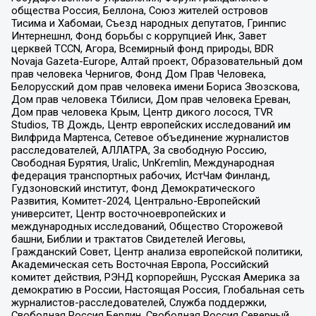
общества Россия, Беллона, Союз жителей островов
Тисима и Хабомаи, Съезд народных депутатов, Гринпис
Интернешнл, Фонд борьбы с коррупцией Инк, Завет
церквей TCCN, Агора, Всемирный фонд природы, BDR
Novaja Gazeta-Europe, Алтай проект, Образовательный дом
прав человека Чернигов, Фонд Дом Прав Человека,
Белорусский дом прав человека имени Бориса Звозскова,
Дом прав человека Тбилиси, Дом прав человека Ереван,
Дом прав человека Крым, Центр дикого лосося, TVR
Studios, ТВ Дождь, Центр европейских исследований им
Вилфрида Мартенса, Сетевое объединение журналистов
расследователей, АЛЛАТРА, За свободную Россию,
Свободная Бурятия, Uralic, UnKremlin, Международная
федерация транспортных рабочих, ИстЧам Финланд,
Гудзоновский институт, Фонд Демократического
Развития, Комитет-2024, Центрально-Европейский
университет, Центр восточноевропейских и
международных исследований, Общество Сторожевой
башни, Библии и трактатов Свидетелей Иеговы,
Гражданский Совет, Центр анализа европейской политики,
Академическая сеть Восточная Европа, Российский
комитет действия, РЭНД корпорейшн, Русская Америка за
демократию в России, Настоящая Россия, Глобальная сеть
журналистов-расследователей, Служба поддержки,
Свободная Россия Берлин, Свободная Россия Северный