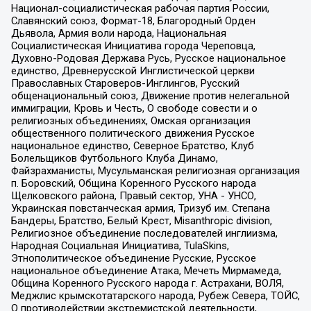
Национал-социалистическая рабочая партия России,
Славянский союз, Формат-18, Благородный Орден
Дьявола, Армия воли народа, Национальная
Социалистическая Инициатива города Череповца,
Духовно-Родовая Держава Русь, Русское национальное
единство, Древнерусской Инглистической церкви
Православных Староверов-Инглингов, Русский
общенациональный союз, Движение против нелегальной
иммиграции, Кровь и Честь, О свободе совести и о
религиозных объединениях, Омская организация
общественного политического движения Русское
национальное единство, Северное Братство, Клуб
Болельщиков Футбольного Клуба Динамо,
Файзрахманисты, Мусульманская религиозная организация
п. Боровский, Община Коренного Русского народа
Щелковского района, Правый сектор, УНА - УНСО,
Украинская повстанческая армия, Тризуб им. Степана
Бандеры, Братство, Белый Крест, Misanthropic division,
Религиозное объединение последователей инглиизма,
Народная Социальная Инициатива, TulaSkins,
Этнополитическое объединение Русские, Русское
национальное объединение Атака, Мечеть Мирмамеда,
Община Коренного Русского народа г. Астрахани, ВОЛЯ,
Меджлис крымскотатарского народа, Рубеж Севера, ТОЙС,
О противодействии экстремистской деятельности,