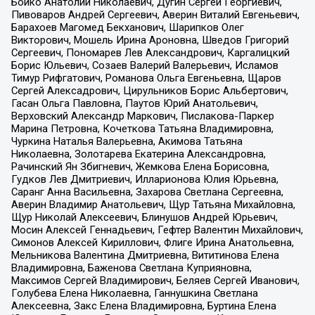
Бойко Анатолий Николаевич, Дугин Сергей Георгиевич,
Пивоваров Андрей Сергеевич, Аверин Виталий Евгеньевич,
Барахоев Магомед Бекханович, Шарипков Олег
Викторович, Мошель Ирина Ароновна, Шведов Григорий
Сергеевич, Пономарев Лев Александрович, Каргалицкий
Борис Юльевич, Созаев Валерий Валерьевич, Исламов
Тимур Рифгатович, Романова Ольга Евгеньевна, Щаров
Сергей Алексадрович, Цирульников Борис Альбертович,
Гасан Ольга Павловна, Паутов Юрий Анатольевич,
Верховский Александр Маркович, Пислакова-Паркер
Марина Петровна, Кочеткова Татьяна Владимировна,
Чуркина Наталья Валерьевна, Акимова Татьяна
Николаевна, Золотарева Екатерина Александровна,
Рачинский Ян Збигневич, Жемкова Елена Борисовна,
Гудков Лев Дмитриевич, Илларионова Юлия Юрьевна,
Саранг Анна Васильевна, Захарова Светлана Сергеевна,
Аверин Владимир Анатольевич, Щур Татьяна Михайловна,
Щур Николай Алексеевич, Блинушов Андрей Юрьевич,
Мосин Алексей Геннадьевич, Гефтер Валентин Михайлович,
Симонов Алексей Кириллович, Флиге Ирина Анатольевна,
Мельникова Валентина Дмитриевна, Вититинова Елена
Владимировна, Баженова Светлана Куприяновна,
Максимов Сергей Владимирович, Беляев Сергей Иванович,
Голубева Елена Николаевна, Ганнушкина Светлана
Алексеевна, Закс Елена Владимировна, Буртина Елена