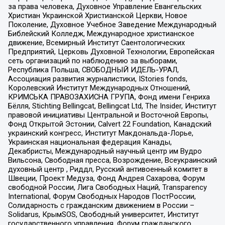
за права человека, Духовное Управление Евангельских
Христиан Украинской Христианской Церкви, Новое
Поколение, Духовное Учебное Заведение Международный
Библейский Колледж, Международное христианское
движение, Всемирный Институт Саентологических
Предприятий, Церковь Духовной Технологии, Европейская
сеть организаций по наблюдению за выборами,
Республика Польша, СВОБОДНЫЙ ИДЕЛЬ-УРАЛ,
Ассоциация развития журналистики, IStories fonds,
Королевский Институт Международных Отношений,
КРИМСЬКА ПРАВОЗАХИСНА ГРУПА, Фонд имени Генриха
Бёлля, Stichting Bellingcat, Bellingcat Ltd, The Insider, Институт
правовой инициативы Центральной и Восточной Европы,
Фонд Открытой Эстонии, Calvert 22 Foundation, Канадский
украинский конгресс, Институт Макдональда-Лорье,
Украинская национальная федерация Канады,
Декабристы, Международный научный центр им Вудро
Вильсона, Свободная пресса, Возрождение, Всеукраинский
духовный центр , Риддл, Русский антивоенный комитет в
Швеции, Проект Медуза, Фонд Андрея Сахарова, Форум
свободной России, Лига Свободных Наций, Transparеncy
International, Форум Свободных Народов ПостРоссии,
Солидарность с гражданским движением в России –
Solidarus, КрымSOS, Свободный университет, Институт
государственного управления, Форум гражданского