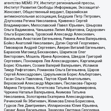
агентство МЕМО. РУ, Институт региональной прессы,
Институт Развития Свободы Информации, Экозащита!-
Женсовет, Общественный вердикт, Евразийская
антимонопольная ассоциация, Бедушев Петр Петрович,
Дзугкоева Регина Николаевна, Кривенко Сергей
Владимирович, Милославский Павел Юрьевич, Шнырова
Ольга Вадимовна, Чанышева Лилия Айратовна, Сидорович
Ольга Борисовна, Туровский Александр Алексеевич,
Васильева Анастасия Евгеньевна, Ривина Анна Валерьевна,
Бойко Анатолий Николаевич, Дугин Сергей Георгиевич,
Пивоваров Андрей Сергеевич, Аверин Виталий Евгеньевич,
Барахоев Магомед Бекханович, Шарипков Олег
Викторович, Мошель Ирина Ароновна, Шведов Григорий
Сергеевич, Пономарев Лев Александрович, Каргалицкий
Борис Юльевич, Созаев Валерий Валерьевич, Исламов
Тимур Рифгатович, Романова Ольга Евгеньевна, Щаров
Сергей Алексадрович, Цирульников Борис Альбертович,
Гасан Ольга Павловна, Паутов Юрий Анатольевич,
Верховский Александр Маркович, Пислакова-Паркер
Марина Петровна, Кочеткова Татьяна Владимировна,
Чуркина Наталья Валерьевна, Акимова Татьяна
Николаевна, Золотарева Екатерина Александровна,
Рачинский Ян Збигневич, Жемкова Елена Борисовна,
Гудков Лев Дмитриевич, Илларионова Юлия Юрьевна,
Саранг Анна Васильевна, Захарова Светлана Сергеевна,