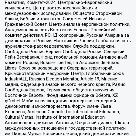
Развития, Комитет-2024, Центрально-Европейский
университет, Центр восточноевропейских и
международных исследований, Общество Сторожевой
башни, Библии и трактатов Свидетелей Иеговы,
Гражданский Совет, Центр анализа европейской политики,
Академическая сеть Восточная Европа, Российский
комитет действия, РЭНД корпорейшн, Русская Америка за
демократию в России, Настоящая Россия, Глобальная сеть
журналистов-расследователей, Служба поддержки,
Свободная Россия Берлин, Свободная Россия Северный
Рейн-Вестфалия, Фонд глобальной помощи, Антивоенный
комитет России, Russie-Libertes, La Asocicion de Rusos
Libres, Союз за возвращение Северных территорий,
Крымскотатарский Ресурсный Центр, Глобальный союз
IndustriALL, Russian Election Monitor, Article 19, Мнение
медиа, Федерация анархического черного креста, Радио
Свободная Европа, Германское общество изучения
Восточной Европы, Фонд имени Фридриха Эберта, XZ
gGmbH, Мобильная академия поддержки гендерной
демократии и миротворчества, Форум имени Льва
Копелева, American Councils for International Education,
Cultural Vistas, Institute of International Education,
Антивоенное движение Антальи, Открытый диалог, Школа
международных отношений и государственной политики
им Питера Мунка, Российско-канадский демократический