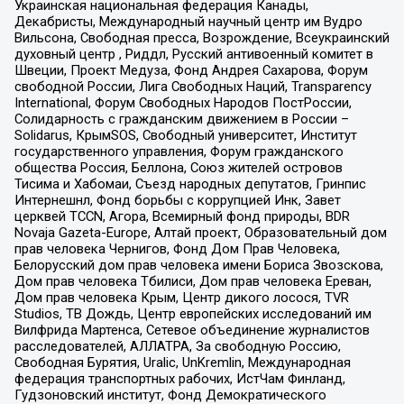
Украинская национальная федерация Канады,
Декабристы, Международный научный центр им Вудро
Вильсона, Свободная пресса, Возрождение, Всеукраинский
духовный центр , Риддл, Русский антивоенный комитет в
Швеции, Проект Медуза, Фонд Андрея Сахарова, Форум
свободной России, Лига Свободных Наций, Transparеncy
International, Форум Свободных Народов ПостРоссии,
Солидарность с гражданским движением в России –
Solidarus, КрымSOS, Свободный университет, Институт
государственного управления, Форум гражданского
общества Россия, Беллона, Союз жителей островов
Тисима и Хабомаи, Съезд народных депутатов, Гринпис
Интернешнл, Фонд борьбы с коррупцией Инк, Завет
церквей TCCN, Агора, Всемирный фонд природы, BDR
Novaja Gazeta-Europe, Алтай проект, Образовательный дом
прав человека Чернигов, Фонд Дом Прав Человека,
Белорусский дом прав человека имени Бориса Звозскова,
Дом прав человека Тбилиси, Дом прав человека Ереван,
Дом прав человека Крым, Центр дикого лосося, TVR
Studios, ТВ Дождь, Центр европейских исследований им
Вилфрида Мартенса, Сетевое объединение журналистов
расследователей, АЛЛАТРА, За свободную Россию,
Свободная Бурятия, Uralic, UnKremlin, Международная
федерация транспортных рабочих, ИстЧам Финланд,
Гудзоновский институт, Фонд Демократического