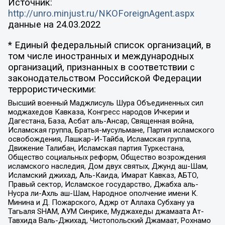
Источник:
http://unro.minjust.ru/NKOForeignAgent.aspx
данные на
24.03.2022
* Единый федеральный список организаций, в
том числе иностранных и международных
организаций, признанных в соответствии с
законодательством Российской Федерации
террористическими:
Высший военный Маджлисуль Шура Объединенных сил
моджахедов Кавказа, Конгресс народов Ичкерии и
Дагестана, База, Асбат аль-Ансар, Священная война,
Исламская группа, Братья-мусульмане, Партия исламского
освобождения, Лашкар-И-Тайба, Исламская группа,
Движение Талибан, Исламская партия Туркестана,
Общество социальных реформ, Общество возрождения
исламского наследия, Дом двух святых, Джунд аш-Шам,
Исламский джихад, Аль-Каида, Имарат Кавказ, АБТО,
Правый сектор, Исламское государство, Джабха аль-
Нусра ли-Ахль аш-Шам, Народное ополчение имени К.
Минина и Д. Пожарского, Аджр от Аллаха Субхану уа
Тагьаля SHAM, АУМ Синрике, Муджахеды джамаата Ат-
Тавхида Валь-Джихад, Чистопольский Джамаат, Рохнамо