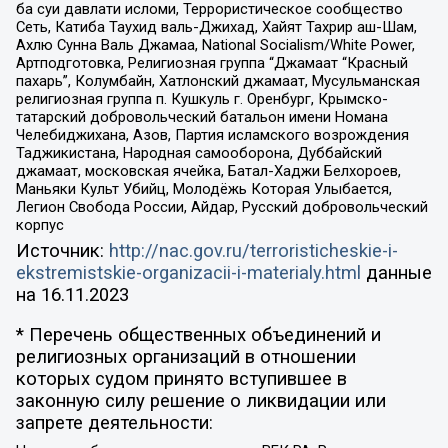
ба суи давлати исломи, Террористическое сообщество
Сеть, Катиба Таухид валь-Джихад, Хайят Тахрир аш-Шам,
Ахлю Сунна Валь Джамаа, National Socialism/White Power,
Артподготовка, Религиозная группа “Джамаат “Красный
пахарь”, Колумбайн, Хатлонский джамаат, Мусульманская
религиозная группа п. Кушкуль г. Оренбург, Крымско-
татарский добровольческий батальон имени Номана
Челебиджихана, Азов, Партия исламского возрождения
Таджикистана, Народная самооборона, Дуббайский
джамаат, московская ячейка, Батал-Хаджи Белхороев,
Маньяки Культ Убийц, Молодёжь Которая Улыбается,
Легион Свобода России, Айдар, Русский добровольческий
корпус
Источник:
http://nac.gov.ru/terroristicheskie-i-
ekstremistskie-organizacii-i-materialy.html
данные
на
16.11.2023
* Перечень общественных объединений и
религиозных организаций в отношении
которых судом принято вступившее в
законную силу решение о ликвидации или
запрете деятельности: