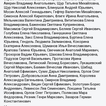
Аверин Владимир Анатольевич, Щур Татьяна Михайловна,
Щур Николай Алексеевич, Блинушов Андрей Юрьевич,
Мосин Алексей Геннадьевич, Гефтер Валентин Михайлович,
Симонов Алексей Кириллович, Флиге Ирина Анатольевна,
Мельникова Валентина Дмитриевна, Вититинова Елена
Владимировна, Баженова Светлана Куприяновна,
Максимов Сергей Владимирович, Беляев Сергей Иванович,
Голубева Елена Николаевна, Ганнушкина Светлана
Алексеевна, Закс Елена Владимировна, Буртина Елена
Юрьевна, Гендель Людмила Залмановна, Кокорина
Екатерина Алексеевна, Шуманов Илья Вячеславович,
Арапова Галина Юрьевна, Свечников Анатолий Мариевич,
Прохоров Вадим Юрьевич, Шахова Елена Владимировна,
Подузов Сергей Васильевич, Протасова Ирина
Вячеславовна, Литинский Леонид Борисович, Лукашевский
Сергей Маркович, Бахмин Вячеслав Иванович, Шабад
Анатолий Ефимович, Сухих Дарья Николаевна, Орлов Олег
Петрович, Добровольская Анна Дмитриевна, Королева
Александра Евгеньевна, Смирнов Владимир
Александрович, Вицин Сергей Ефимович, Золотухин Борис
Андреевич, Левинсон Лев Семенович, Локшина Татьяна
Иосифовна, Орлов Олег Петрович, Полякова Мара
Федоровна, Резник Генри Маркович, Захаров Герман
Константинович