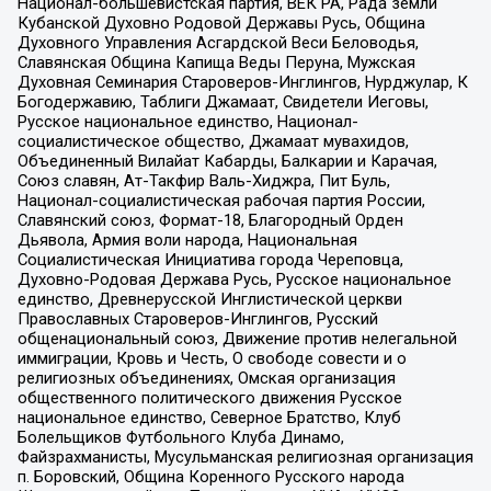
Национал-большевистская партия, ВЕК РА, Рада земли
Кубанской Духовно Родовой Державы Русь, Община
Духовного Управления Асгардской Веси Беловодья,
Славянская Община Капища Веды Перуна, Мужская
Духовная Семинария Староверов-Инглингов, Нурджулар, К
Богодержавию, Таблиги Джамаат, Свидетели Иеговы,
Русское национальное единство, Национал-
социалистическое общество, Джамаат мувахидов,
Объединенный Вилайат Кабарды, Балкарии и Карачая,
Союз славян, Ат-Такфир Валь-Хиджра, Пит Буль,
Национал-социалистическая рабочая партия России,
Славянский союз, Формат-18, Благородный Орден
Дьявола, Армия воли народа, Национальная
Социалистическая Инициатива города Череповца,
Духовно-Родовая Держава Русь, Русское национальное
единство, Древнерусской Инглистической церкви
Православных Староверов-Инглингов, Русский
общенациональный союз, Движение против нелегальной
иммиграции, Кровь и Честь, О свободе совести и о
религиозных объединениях, Омская организация
общественного политического движения Русское
национальное единство, Северное Братство, Клуб
Болельщиков Футбольного Клуба Динамо,
Файзрахманисты, Мусульманская религиозная организация
п. Боровский, Община Коренного Русского народа