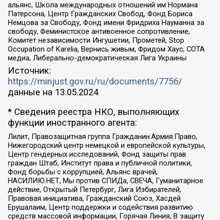
альянс, Школа международных отношений им Нормана
Патерсона, Центр Гражданских Свобод, Фонд Бориса
Немцова за Свободу, Фонд имени Фридриха Науманна за
свободу, Феминистское антивоенное сопротивление,
Комитет независимости Ингушетии, Прометей, Stop
Occupation of Karelia, Вернись живым, Фридом Хаус, СОТА
медиа, Либерально-демократическая Лига Украины
Источник:
https://minjust.gov.ru/ru/documents/7756/
данные на
13.05.2024
* Сведения реестра НКО, выполняющих
функции иностранного агента:
Лилит, Правозащитная группа Гражданин.Армия.Право,
Нижегородский центр немецкой и европейской культуры,
Центр гендерных исследований, Фонд защиты прав
граждан Штаб, Институт права и публичной политики,
Фонд борьбы с коррупцией, Альянс врачей,
НАСИЛИЮ.НЕТ, Мы против СПИДа, СВЕЧА, Гуманитарное
действие, Открытый Петербург, Лига Избирателей,
Правовая инициатива, Гражданский Союз, Хасдей
Ерушалаим, Центр поддержки и содействия развитию
средств массовой информации, Горячая Линия, В защиту