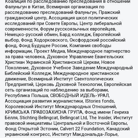
Коалиция по расследованию преследования в отношении
Фалуньгун в Китае, Всемирная организация по
расследованию преследований Фалуньгун, Пражский
гражданский центр, Ассоциация школ политических
исследований при Совете Европы, Центр либеральной
современности, Форум русскоязычных европейцев,
Немецко-русский обмен, Бард колледж, Европейский
выбор, Фонд Ходорковского, Оксфордский российский
фонд, Фонд Будущее России, Компания свободы
информации, Проект Медиа, Международное партнерство
за права человека, Духовное Управление Евангельских
Христиан Украинской Христианской Церкви, Новое
Поколение, Духовное Учебное Заведение Международный
Библейский Колледж, Международное христианское
движение, Всемирный Институт Саентологических
Предприятий, Церковь Духовной Технологии, Европейская
сеть организаций по наблюдению за выборами,
Республика Польша, СВОБОДНЫЙ ИДЕЛЬ-УРАЛ,
Ассоциация развития журналистики, IStories fonds,
Королевский Институт Международных Отношений,
КРИМСЬКА ПРАВОЗАХИСНА ГРУПА, Фонд имени Генриха
Бёлля, Stichting Bellingcat, Bellingcat Ltd, The Insider, Институт
правовой инициативы Центральной и Восточной Европы,
Фонд Открытой Эстонии, Calvert 22 Foundation, Канадский
украинский конгресс, Институт Макдональда-Лорье,