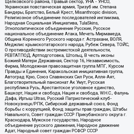
Щелковского района, Правый сектор, УНА - УНСО,
Украинская повстанческая армия, Тризуб им. Степана
Бандеры, Братство, Белый Крест, Misanthropic division,
Религиозное объединение последователей инглиизма,
Народная Социальная Инициатива, TulaSkins,
Этнополитическое объединение Русские, Русское
национальное объединение Атака, Мечеть Мирмамеда,
Община Коренного Русского народа г. Астрахани, ВОЛЯ,
Меджлис крымскотатарского народа, Рубеж Севера, ТОЙС,
О противодействии экстремистской деятельности,
РЕВТАТПОД, Артподготовка, Штольц, В честь иконы
Божией Матери Державная, Сектор 16, Независимость,
Фирма, Молодежная правозащитная группа МПГ, Курсом
Правды и Единения, Каракольская инициативная группа,
Автоград Крю, Союз Славянских Сил Руси, Алля-Аят,
Благотворительный пансионат Ак Умут, Русская
республика Русь, Арестантское уголовное единство,
Башкорт, Нация и свобода, Нация и свобода, W.H.С., Фалунь
Дафа, Иртыш Ultras, Русский Патриотический клуб-
Новокузнецк/РПК, Сибирский державный союз, Фонд
борьбы с коррупцией, Фонд защиты прав граждан, Штабы
Навального, Совет граждан СССР Прикубанского округа г.
Краснодара, Мужское государство, Народное
объединение русского движения, Народное движение
Адат, Народный совет граждан РСФСР СССР