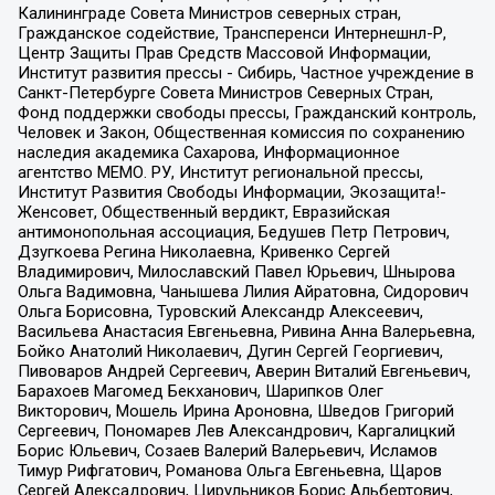
Калининграде Совета Министров северных стран,
Гражданское содействие, Трансперенси Интернешнл-Р,
Центр Защиты Прав Средств Массовой Информации,
Институт развития прессы - Сибирь, Частное учреждение в
Санкт-Петербурге Совета Министров Северных Стран,
Фонд поддержки свободы прессы, Гражданский контроль,
Человек и Закон, Общественная комиссия по сохранению
наследия академика Сахарова, Информационное
агентство МЕМО. РУ, Институт региональной прессы,
Институт Развития Свободы Информации, Экозащита!-
Женсовет, Общественный вердикт, Евразийская
антимонопольная ассоциация, Бедушев Петр Петрович,
Дзугкоева Регина Николаевна, Кривенко Сергей
Владимирович, Милославский Павел Юрьевич, Шнырова
Ольга Вадимовна, Чанышева Лилия Айратовна, Сидорович
Ольга Борисовна, Туровский Александр Алексеевич,
Васильева Анастасия Евгеньевна, Ривина Анна Валерьевна,
Бойко Анатолий Николаевич, Дугин Сергей Георгиевич,
Пивоваров Андрей Сергеевич, Аверин Виталий Евгеньевич,
Барахоев Магомед Бекханович, Шарипков Олег
Викторович, Мошель Ирина Ароновна, Шведов Григорий
Сергеевич, Пономарев Лев Александрович, Каргалицкий
Борис Юльевич, Созаев Валерий Валерьевич, Исламов
Тимур Рифгатович, Романова Ольга Евгеньевна, Щаров
Сергей Алексадрович, Цирульников Борис Альбертович,