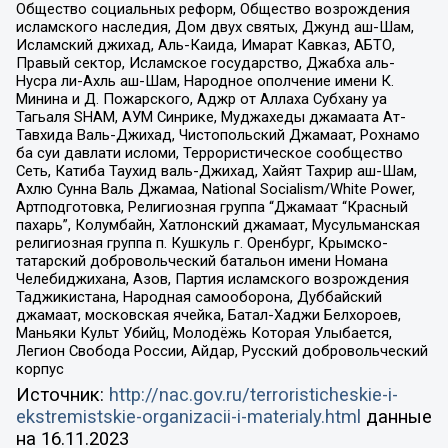
Общество социальных реформ, Общество возрождения
исламского наследия, Дом двух святых, Джунд аш-Шам,
Исламский джихад, Аль-Каида, Имарат Кавказ, АБТО,
Правый сектор, Исламское государство, Джабха аль-
Нусра ли-Ахль аш-Шам, Народное ополчение имени К.
Минина и Д. Пожарского, Аджр от Аллаха Субхану уа
Тагьаля SHAM, АУМ Синрике, Муджахеды джамаата Ат-
Тавхида Валь-Джихад, Чистопольский Джамаат, Рохнамо
ба суи давлати исломи, Террористическое сообщество
Сеть, Катиба Таухид валь-Джихад, Хайят Тахрир аш-Шам,
Ахлю Сунна Валь Джамаа, National Socialism/White Power,
Артподготовка, Религиозная группа “Джамаат “Красный
пахарь”, Колумбайн, Хатлонский джамаат, Мусульманская
религиозная группа п. Кушкуль г. Оренбург, Крымско-
татарский добровольческий батальон имени Номана
Челебиджихана, Азов, Партия исламского возрождения
Таджикистана, Народная самооборона, Дуббайский
джамаат, московская ячейка, Батал-Хаджи Белхороев,
Маньяки Культ Убийц, Молодёжь Которая Улыбается,
Легион Свобода России, Айдар, Русский добровольческий
корпус
Источник:
http://nac.gov.ru/terroristicheskie-i-
ekstremistskie-organizacii-i-materialy.html
данные
на
16.11.2023