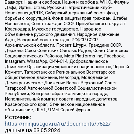
Башкорт, Нация и свобода, Нация и свобода, W.H.С., Фалунь
Дафа, Иртыш Ultras, Русский Патриотический клуб-
Новокузнецк/РПК, Сибирский державный союз, Фонд
борьбы с коррупцией, Фонд защиты прав граждан, Штабы
Навального, Совет граждан СССР Прикубанского округа г.
Краснодара, Мужское государство, Народное
объединение русского движения, Народное движение
Адат, Народный совет граждан РСФСР СССР
Архангельской области, Проект Штурм, Граждане СССР,
Держава Союз Советских Светлых Родов, Совет Советских
Социалистических Районов, Meta Platforms Inc, Facebook,
Instagram, WhatsApp, СИЧ-С14, Добровольческое
Движение Организации украинских националистов, Черный
Комитет, Татарстанское Региональное Всетатарское
общественное движение, Невоград, Молодежное
Демократическое Движение Весна, Верховный Совет
Татарской Автономной Советской Социалистической
Республики, Конгресс ойрат-калмыцкого народа,
Исполнительный комитет совета народных депутатов
Красноярского края, Этническое национальное
объединение, ЛГБТ, Я.МЫ Сергей Фургал
Источник:
https://minjust.gov.ru/ru/documents/7822/
данные на
03.05.2024