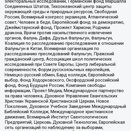
электоральных исследований, Германский фонд Маршалла
Соединенных Штатов, Тихоокеанский центр защиты
окружающей среды и природных ресурсов, Свободная
Россия, Всемирный конгресс украинцев, Атлантический
совет, Человек в беде, Европейский фонд за демократию,
Джеймстаунский фонд, Прожект Хармони, Родники
дракона, Врачи против насильственного извлечения
органов, Фалунь Дафа, Друзья Фалуньгун, Фалуньгун,
Коалиция по расследованию преследования в отношении
Фалуньгун в Китае, Всемирная организация по
расследованию преследований Фалуньгун, Пражский
гражданский центр, Ассоциация школ политических
исследований при Совете Европы, Центр либеральной
современности, Форум русскоязычных европейцев,
Немецко-русский обмен, Бард колледж, Европейский
выбор, Фонд Ходорковского, Оксфордский российский
фонд, Фонд Будущее России, Компания свободы
информации, Проект Медиа, Международное партнерство
за права человека, Духовное Управление Евангельских
Христиан Украинской Христианской Церкви, Новое
Поколение, Духовное Учебное Заведение Международный
Библейский Колледж, Международное христианское
движение, Всемирный Институт Саентологических
Предприятий, Церковь Духовной Технологии, Европейская
сеть организаций по наблюдению за выборами,