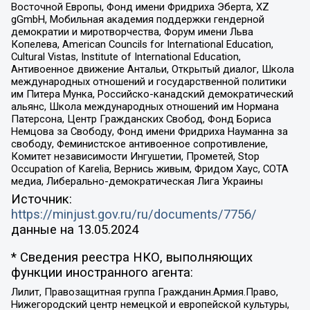
Восточной Европы, Фонд имени Фридриха Эберта, XZ
gGmbH, Мобильная академия поддержки гендерной
демократии и миротворчества, Форум имени Льва
Копелева, American Councils for International Education,
Cultural Vistas, Institute of International Education,
Антивоенное движение Антальи, Открытый диалог, Школа
международных отношений и государственной политики
им Питера Мунка, Российско-канадский демократический
альянс, Школа международных отношений им Нормана
Патерсона, Центр Гражданских Свобод, Фонд Бориса
Немцова за Свободу, Фонд имени Фридриха Науманна за
свободу, Феминистское антивоенное сопротивление,
Комитет независимости Ингушетии, Прометей, Stop
Occupation of Karelia, Вернись живым, Фридом Хаус, СОТА
медиа, Либерально-демократическая Лига Украины
Источник:
https://minjust.gov.ru/ru/documents/7756/
данные на
13.05.2024
* Сведения реестра НКО, выполняющих
функции иностранного агента:
Лилит, Правозащитная группа Гражданин.Армия.Право,
Нижегородский центр немецкой и европейской культуры,