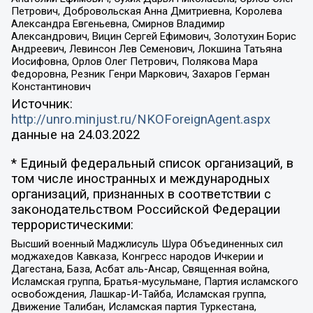
Петрович, Добровольская Анна Дмитриевна, Королева
Александра Евгеньевна, Смирнов Владимир
Александрович, Вицин Сергей Ефимович, Золотухин Борис
Андреевич, Левинсон Лев Семенович, Локшина Татьяна
Иосифовна, Орлов Олег Петрович, Полякова Мара
Федоровна, Резник Генри Маркович, Захаров Герман
Константинович
Источник:
http://unro.minjust.ru/NKOForeignAgent.aspx
данные на
24.03.2022
* Единый федеральный список организаций, в
том числе иностранных и международных
организаций, признанных в соответствии с
законодательством Российской Федерации
террористическими:
Высший военный Маджлисуль Шура Объединенных сил
моджахедов Кавказа, Конгресс народов Ичкерии и
Дагестана, База, Асбат аль-Ансар, Священная война,
Исламская группа, Братья-мусульмане, Партия исламского
освобождения, Лашкар-И-Тайба, Исламская группа,
Движение Талибан, Исламская партия Туркестана,