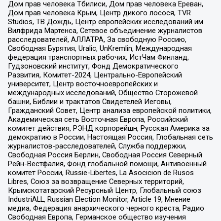
Дом прав человека Тбилиси, Дом прав человека Ереван,
Дом прав человека Крым, Центр дикого лосося, TVR
Studios, ТВ Дождь, Центр европейских исследований им
Вилфрида Мартенса, Сетевое объединение журналистов
расследователей, АЛЛАТРА, За свободную Россию,
Свободная Бурятия, Uralic, UnKremlin, Международная
федерация транспортных рабочих, ИстЧам Финланд,
Гудзоновский институт, Фонд Демократического
Развития, Комитет-2024, Центрально-Европейский
университет, Центр восточноевропейских и
международных исследований, Общество Сторожевой
башни, Библии и трактатов Свидетелей Иеговы,
Гражданский Совет, Центр анализа европейской политики,
Академическая сеть Восточная Европа, Российский
комитет действия, РЭНД корпорейшн, Русская Америка за
демократию в России, Настоящая Россия, Глобальная сеть
журналистов-расследователей, Служба поддержки,
Свободная Россия Берлин, Свободная Россия Северный
Рейн-Вестфалия, Фонд глобальной помощи, Антивоенный
комитет России, Russie-Libertes, La Asocicion de Rusos
Libres, Союз за возвращение Северных территорий,
Крымскотатарский Ресурсный Центр, Глобальный союз
IndustriALL, Russian Election Monitor, Article 19, Мнение
медиа, Федерация анархического черного креста, Радио
Свободная Европа, Германское общество изучения