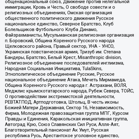
общенациональный союз, Движение против нелегальной
иммиграции, Кровь и Честь, О свободе совести и о
религиозных объединениях, Омская организация
общественного политического движения Русское
национальное единство, Северное Братство, Клуб
Болельщиков Футбольного Клуба Динамо,
Файзрахманисты, Мусульманская религиозная организация
п. Боровский, Община Коренного Русского народа
Щелковского района, Правый сектор, УНА - УНСО,
Украинская повстанческая армия, Тризуб им. Степана
Бандеры, Братство, Белый Крест, Misanthropic division,
Религиозное объединение последователей инглиизма,
Народная Социальная Инициатива, TulaSkins,
Этнополитическое объединение Русские, Русское
национальное объединение Атака, Мечеть Мирмамеда,
Община Коренного Русского народа г. Астрахани, ВОЛЯ,
Меджлис крымскотатарского народа, Рубеж Севера, ТОЙС,
О противодействии экстремистской деятельности,
РЕВТАТПОД, Артподготовка, Штольц, В честь иконы
Божией Матери Державная, Сектор 16, Независимость,
Фирма, Молодежная правозащитная группа МПГ, Курсом
Правды и Единения, Каракольская инициативная группа,
Автоград Крю, Союз Славянских Сил Руси, Алля-Аят,
Благотворительный пансионат Ак Умут, Русская
республика Русь, Арестантское уголовное единство,