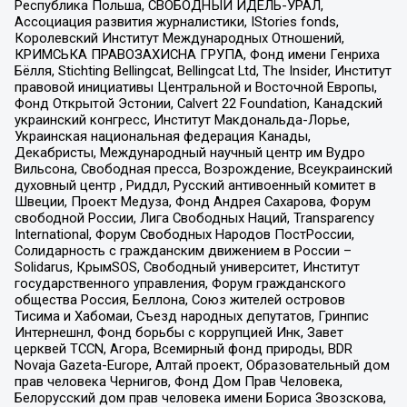
Республика Польша, СВОБОДНЫЙ ИДЕЛЬ-УРАЛ,
Ассоциация развития журналистики, IStories fonds,
Королевский Институт Международных Отношений,
КРИМСЬКА ПРАВОЗАХИСНА ГРУПА, Фонд имени Генриха
Бёлля, Stichting Bellingcat, Bellingcat Ltd, The Insider, Институт
правовой инициативы Центральной и Восточной Европы,
Фонд Открытой Эстонии, Calvert 22 Foundation, Канадский
украинский конгресс, Институт Макдональда-Лорье,
Украинская национальная федерация Канады,
Декабристы, Международный научный центр им Вудро
Вильсона, Свободная пресса, Возрождение, Всеукраинский
духовный центр , Риддл, Русский антивоенный комитет в
Швеции, Проект Медуза, Фонд Андрея Сахарова, Форум
свободной России, Лига Свободных Наций, Transparеncy
International, Форум Свободных Народов ПостРоссии,
Солидарность с гражданским движением в России –
Solidarus, КрымSOS, Свободный университет, Институт
государственного управления, Форум гражданского
общества Россия, Беллона, Союз жителей островов
Тисима и Хабомаи, Съезд народных депутатов, Гринпис
Интернешнл, Фонд борьбы с коррупцией Инк, Завет
церквей TCCN, Агора, Всемирный фонд природы, BDR
Novaja Gazeta-Europe, Алтай проект, Образовательный дом
прав человека Чернигов, Фонд Дом Прав Человека,
Белорусский дом прав человека имени Бориса Звозскова,