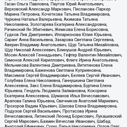
Гасан Ольга Павловна, Паутов Юрий Анатольевич,
Верховский Александр Маркович, Пислакова-Паркер
Марина Петровна, Кочеткова Татьяна Владимировна,
Чуркина Наталья Валерьевна, Акимова Татьяна
Николаевна, Золотарева Екатерина Александровна,
Рачинский Ян Збигневич, Жемкова Елена Борисовна,
Гудков Лев Дмитриевич, Илларионова Юлия Юрьевна,
Саранг Анна Васильевна, Захарова Светлана Сергеевна,
Аверин Владимир Анатольевич, Щур Татьяна Михайловна,
Щур Николай Алексеевич, Блинушов Андрей Юрьевич,
Мосин Алексей Геннадьевич, Гефтер Валентин Михайлович,
Симонов Алексей Кириллович, Флиге Ирина Анатольевна,
Мельникова Валентина Дмитриевна, Вититинова Елена
Владимировна, Баженова Светлана Куприяновна,
Максимов Сергей Владимирович, Беляев Сергей Иванович,
Голубева Елена Николаевна, Ганнушкина Светлана
Алексеевна, Закс Елена Владимировна, Буртина Елена
Юрьевна, Гендель Людмила Залмановна, Кокорина
Екатерина Алексеевна, Шуманов Илья Вячеславович,
Арапова Галина Юрьевна, Свечников Анатолий Мариевич,
Прохоров Вадим Юрьевич, Шахова Елена Владимировна,
Подузов Сергей Васильевич, Протасова Ирина
Вячеславовна, Литинский Леонид Борисович, Лукашевский
Сергей Маркович, Бахмин Вячеслав Иванович, Шабад
Анатолий Ефимович, Сухих Дарья Николаевна, Орлов Олег