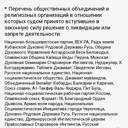
* Перечень общественных объединений и
религиозных организаций в отношении
которых судом принято вступившее в
законную силу решение о ликвидации или
запрете деятельности:
Национал-большевистская партия, ВЕК РА, Рада земли
Кубанской Духовно Родовой Державы Русь, Община
Духовного Управления Асгардской Веси Беловодья,
Славянская Община Капища Веды Перуна, Мужская
Духовная Семинария Староверов-Инглингов, Нурджулар, К
Богодержавию, Таблиги Джамаат, Свидетели Иеговы,
Русское национальное единство, Национал-
социалистическое общество, Джамаат мувахидов,
Объединенный Вилайат Кабарды, Балкарии и Карачая,
Союз славян, Ат-Такфир Валь-Хиджра, Пит Буль,
Национал-социалистическая рабочая партия России,
Славянский союз, Формат-18, Благородный Орден
Дьявола, Армия воли народа, Национальная
Социалистическая Инициатива города Череповца,
Духовно-Родовая Держава Русь, Русское национальное
единство, Древнерусской Инглистической церкви
Православных Староверов-Инглингов, Русский