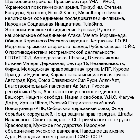
Щелковского района, Правый сектор, УНА - УНСО,
Украинская повстанческая армия, Тризуб им. Степана
Бандеры, Братство, Белый Крест, Misanthropic division,
Религиозное объединение последователей инглиизма,
Народная Социальная Инициатива, TulaSkins,
Этнополитическое объединение Русские, Русское
национальное объединение Атака, Мечеть Мирмамеда,
Община Коренного Русского народа г. Астрахани, ВОЛЯ,
Меджлис крымскотатарского народа, Рубеж Севера, ТОЙС,
О противодействии экстремистской деятельности,
РЕВТАТПОД, Артподготовка, Штольц, В честь иконы
Божией Матери Державная, Сектор 16, Независимость,
Фирма, Молодежная правозащитная группа МПГ, Курсом
Правды и Единения, Каракольская инициативная группа,
Автоград Крю, Союз Славянских Сил Руси, Алля-Аят,
Благотворительный пансионат Ак Умут, Русская
республика Русь, Арестантское уголовное единство,
Башкорт, Нация и свобода, Нация и свобода, W.H.С., Фалунь
Дафа, Иртыш Ultras, Русский Патриотический клуб-
Новокузнецк/РПК, Сибирский державный союз, Фонд
борьбы с коррупцией, Фонд защиты прав граждан, Штабы
Навального, Совет граждан СССР Прикубанского округа г.
Краснодара, Мужское государство, Народное
объединение русского движения, Народное движение
Адат, Народный совет граждан РСФСР СССР