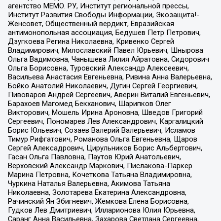
агентство МЕМО. РУ, Институт региональной прессы,
Институт Развития Свободы Информации, Экозащита!-
Женсовет, Общественный вердикт, Евразийская
антимонопольная ассоциация, Бедушев Петр Петрович,
Дзугкоева Регина Николаевна, Кривенко Сергей
Владимирович, Милославский Павел Юрьевич, Шнырова
Ольга Вадимовна, Чанышева Лилия Айратовна, Сидорович
Ольга Борисовна, Туровский Александр Алексеевич,
Васильева Анастасия Евгеньевна, Ривина Анна Валерьевна,
Бойко Анатолий Николаевич, Дугин Сергей Георгиевич,
Пивоваров Андрей Сергеевич, Аверин Виталий Евгеньевич,
Барахоев Магомед Бекханович, Шарипков Олег
Викторович, Мошель Ирина Ароновна, Шведов Григорий
Сергеевич, Пономарев Лев Александрович, Каргалицкий
Борис Юльевич, Созаев Валерий Валерьевич, Исламов
Тимур Рифгатович, Романова Ольга Евгеньевна, Щаров
Сергей Алексадрович, Цирульников Борис Альбертович,
Гасан Ольга Павловна, Паутов Юрий Анатольевич,
Верховский Александр Маркович, Пислакова-Паркер
Марина Петровна, Кочеткова Татьяна Владимировна,
Чуркина Наталья Валерьевна, Акимова Татьяна
Николаевна, Золотарева Екатерина Александровна,
Рачинский Ян Збигневич, Жемкова Елена Борисовна,
Гудков Лев Дмитриевич, Илларионова Юлия Юрьевна,
Саранг Анна Васильевна, Захарова Светлана Сергеевна,