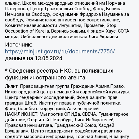
альянс, Школа международных отношений им Нормана
Патерсона, Центр Гражданских Свобод, Фонд Бориса
Немцова за Свободу, Фонд имени Фридриха Науманна за
свободу, Феминистское антивоенное сопротивление,
Комитет независимости Ингушетии, Прометей, Stop
Occupation of Karelia, Вернись живым, Фридом Хаус, СОТА
медиа, Либерально-демократическая Лига Украины
Источник:
https://minjust.gov.ru/ru/documents/7756/
данные на
13.05.2024
* Сведения реестра НКО, выполняющих
функции иностранного агента:
Лилит, Правозащитная группа Гражданин.Армия.Право,
Нижегородский центр немецкой и европейской культуры,
Центр гендерных исследований, Фонд защиты прав
граждан Штаб, Институт права и публичной политики,
Фонд борьбы с коррупцией, Альянс врачей,
НАСИЛИЮ.НЕТ, Мы против СПИДа, СВЕЧА, Гуманитарное
действие, Открытый Петербург, Лига Избирателей,
Правовая инициатива, Гражданский Союз, Хасдей
Ерушалаим, Центр поддержки и содействия развитию
средств массовой информации, Горячая Линия, В защиту