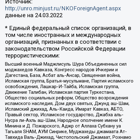
Источник:
http://unro.minjust.ru/NKOForeignAgent.aspx
данные на
24.03.2022
* Единый федеральный список организаций, в
том числе иностранных и международных
организаций, признанных в соответствии с
законодательством Российской Федерации
террористическими:
Высший военный Маджлисуль Шура Объединенных сил
моджахедов Кавказа, Конгресс народов Ичкерии и
Дагестана, База, Асбат аль-Ансар, Священная война,
Исламская группа, Братья-мусульмане, Партия исламского
освобождения, Лашкар-И-Тайба, Исламская группа,
Движение Талибан, Исламская партия Туркестана,
Общество социальных реформ, Общество возрождения
исламского наследия, Дом двух святых, Джунд аш-Шам,
Исламский джихад, Аль-Каида, Имарат Кавказ, АБТО,
Правый сектор, Исламское государство, Джабха аль-
Нусра ли-Ахль аш-Шам, Народное ополчение имени К.
Минина и Д. Пожарского, Аджр от Аллаха Субхану уа
Тагьаля SHAM, АУМ Синрике, Муджахеды джамаата Ат-
Тавхида Валь-Джихад, Чистопольский Джамаат, Рохнамо