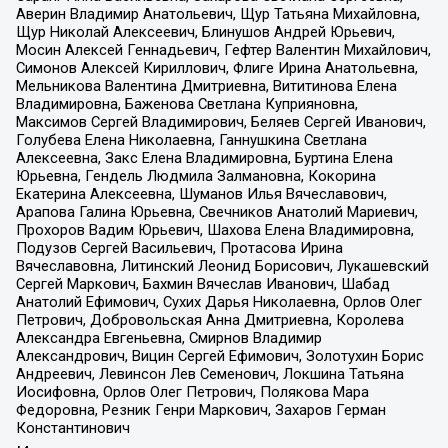
Аверин Владимир Анатольевич, Щур Татьяна Михайловна,
Щур Николай Алексеевич, Блинушов Андрей Юрьевич,
Мосин Алексей Геннадьевич, Гефтер Валентин Михайлович,
Симонов Алексей Кириллович, Флиге Ирина Анатольевна,
Мельникова Валентина Дмитриевна, Вититинова Елена
Владимировна, Баженова Светлана Куприяновна,
Максимов Сергей Владимирович, Беляев Сергей Иванович,
Голубева Елена Николаевна, Ганнушкина Светлана
Алексеевна, Закс Елена Владимировна, Буртина Елена
Юрьевна, Гендель Людмила Залмановна, Кокорина
Екатерина Алексеевна, Шуманов Илья Вячеславович,
Арапова Галина Юрьевна, Свечников Анатолий Мариевич,
Прохоров Вадим Юрьевич, Шахова Елена Владимировна,
Подузов Сергей Васильевич, Протасова Ирина
Вячеславовна, Литинский Леонид Борисович, Лукашевский
Сергей Маркович, Бахмин Вячеслав Иванович, Шабад
Анатолий Ефимович, Сухих Дарья Николаевна, Орлов Олег
Петрович, Добровольская Анна Дмитриевна, Королева
Александра Евгеньевна, Смирнов Владимир
Александрович, Вицин Сергей Ефимович, Золотухин Борис
Андреевич, Левинсон Лев Семенович, Локшина Татьяна
Иосифовна, Орлов Олег Петрович, Полякова Мара
Федоровна, Резник Генри Маркович, Захаров Герман
Константинович