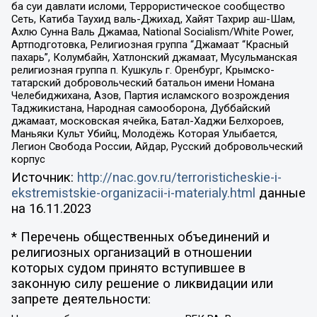
ба суи давлати исломи, Террористическое сообщество
Сеть, Катиба Таухид валь-Джихад, Хайят Тахрир аш-Шам,
Ахлю Сунна Валь Джамаа, National Socialism/White Power,
Артподготовка, Религиозная группа “Джамаат “Красный
пахарь”, Колумбайн, Хатлонский джамаат, Мусульманская
религиозная группа п. Кушкуль г. Оренбург, Крымско-
татарский добровольческий батальон имени Номана
Челебиджихана, Азов, Партия исламского возрождения
Таджикистана, Народная самооборона, Дуббайский
джамаат, московская ячейка, Батал-Хаджи Белхороев,
Маньяки Культ Убийц, Молодёжь Которая Улыбается,
Легион Свобода России, Айдар, Русский добровольческий
корпус
Источник:
http://nac.gov.ru/terroristicheskie-i-
ekstremistskie-organizacii-i-materialy.html
данные
на
16.11.2023
* Перечень общественных объединений и
религиозных организаций в отношении
которых судом принято вступившее в
законную силу решение о ликвидации или
запрете деятельности: