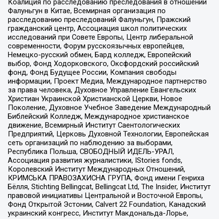
Коалиция по расследованию преследования в отношении
Фалуньгун в Китае, Всемирная организация по
расследованию преследований Фалуньгун, Пражский
гражданский центр, Ассоциация школ политических
исследований при Совете Европы, Центр либеральной
современности, Форум русскоязычных европейцев,
Немецко-русский обмен, Бард колледж, Европейский
выбор, Фонд Ходорковского, Оксфордский российский
фонд, Фонд Будущее России, Компания свободы
информации, Проект Медиа, Международное партнерство
за права человека, Духовное Управление Евангельских
Христиан Украинской Христианской Церкви, Новое
Поколение, Духовное Учебное Заведение Международный
Библейский Колледж, Международное христианское
движение, Всемирный Институт Саентологических
Предприятий, Церковь Духовной Технологии, Европейская
сеть организаций по наблюдению за выборами,
Республика Польша, СВОБОДНЫЙ ИДЕЛЬ-УРАЛ,
Ассоциация развития журналистики, IStories fonds,
Королевский Институт Международных Отношений,
КРИМСЬКА ПРАВОЗАХИСНА ГРУПА, Фонд имени Генриха
Бёлля, Stichting Bellingcat, Bellingcat Ltd, The Insider, Институт
правовой инициативы Центральной и Восточной Европы,
Фонд Открытой Эстонии, Calvert 22 Foundation, Канадский
украинский конгресс, Институт Макдональда-Лорье,