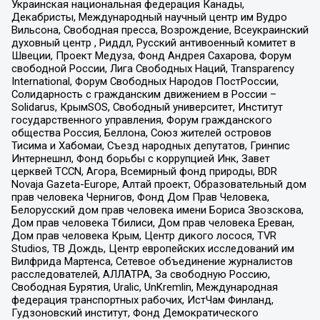
Украинская национальная федерация Канады,
Декабристы, Международный научный центр им Вудро
Вильсона, Свободная пресса, Возрождение, Всеукраинский
духовный центр , Риддл, Русский антивоенный комитет в
Швеции, Проект Медуза, Фонд Андрея Сахарова, Форум
свободной России, Лига Свободных Наций, Transparеncy
International, Форум Свободных Народов ПостРоссии,
Солидарность с гражданским движением в России –
Solidarus, КрымSOS, Свободный университет, Институт
государственного управления, Форум гражданского
общества Россия, Беллона, Союз жителей островов
Тисима и Хабомаи, Съезд народных депутатов, Гринпис
Интернешнл, Фонд борьбы с коррупцией Инк, Завет
церквей TCCN, Агора, Всемирный фонд природы, BDR
Novaja Gazeta-Europe, Алтай проект, Образовательный дом
прав человека Чернигов, Фонд Дом Прав Человека,
Белорусский дом прав человека имени Бориса Звозскова,
Дом прав человека Тбилиси, Дом прав человека Ереван,
Дом прав человека Крым, Центр дикого лосося, TVR
Studios, ТВ Дождь, Центр европейских исследований им
Вилфрида Мартенса, Сетевое объединение журналистов
расследователей, АЛЛАТРА, За свободную Россию,
Свободная Бурятия, Uralic, UnKremlin, Международная
федерация транспортных рабочих, ИстЧам Финланд,
Гудзоновский институт, Фонд Демократического