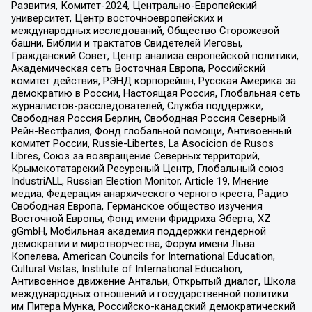
Развития, Комитет-2024, Центрально-Европейский
университет, Центр восточноевропейских и
международных исследований, Общество Сторожевой
башни, Библии и трактатов Свидетелей Иеговы,
Гражданский Совет, Центр анализа европейской политики,
Академическая сеть Восточная Европа, Российский
комитет действия, РЭНД корпорейшн, Русская Америка за
демократию в России, Настоящая Россия, Глобальная сеть
журналистов-расследователей, Служба поддержки,
Свободная Россия Берлин, Свободная Россия Северный
Рейн-Вестфалия, Фонд глобальной помощи, Антивоенный
комитет России, Russie-Libertes, La Asocicion de Rusos
Libres, Союз за возвращение Северных территорий,
Крымскотатарский Ресурсный Центр, Глобальный союз
IndustriALL, Russian Election Monitor, Article 19, Мнение
медиа, Федерация анархического черного креста, Радио
Свободная Европа, Германское общество изучения
Восточной Европы, Фонд имени Фридриха Эберта, XZ
gGmbH, Мобильная академия поддержки гендерной
демократии и миротворчества, Форум имени Льва
Копелева, American Councils for International Education,
Cultural Vistas, Institute of International Education,
Антивоенное движение Антальи, Открытый диалог, Школа
международных отношений и государственной политики
им Питера Мунка, Российско-канадский демократический