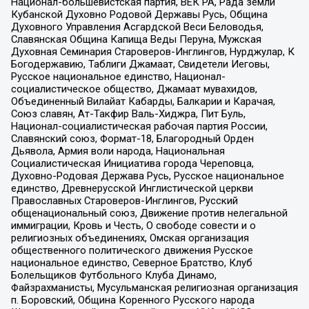
Национал-большевистская партия, ВЕК РА, Рада земли
Кубанской Духовно Родовой Державы Русь, Община
Духовного Управления Асгардской Веси Беловодья,
Славянская Община Капища Веды Перуна, Мужская
Духовная Семинария Староверов-Инглингов, Нурджулар, К
Богодержавию, Таблиги Джамаат, Свидетели Иеговы,
Русское национальное единство, Национал-
социалистическое общество, Джамаат мувахидов,
Объединенный Вилайат Кабарды, Балкарии и Карачая,
Союз славян, Ат-Такфир Валь-Хиджра, Пит Буль,
Национал-социалистическая рабочая партия России,
Славянский союз, Формат-18, Благородный Орден
Дьявола, Армия воли народа, Национальная
Социалистическая Инициатива города Череповца,
Духовно-Родовая Держава Русь, Русское национальное
единство, Древнерусской Инглистической церкви
Православных Староверов-Инглингов, Русский
общенациональный союз, Движение против нелегальной
иммиграции, Кровь и Честь, О свободе совести и о
религиозных объединениях, Омская организация
общественного политического движения Русское
национальное единство, Северное Братство, Клуб
Болельщиков Футбольного Клуба Динамо,
Файзрахманисты, Мусульманская религиозная организация
п. Боровский, Община Коренного Русского народа