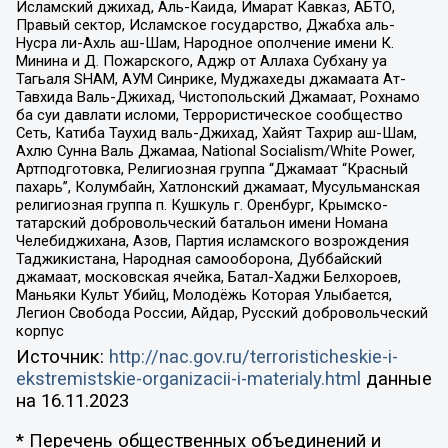
Исламский джихад, Аль-Каида, Имарат Кавказ, АБТО,
Правый сектор, Исламское государство, Джабха аль-
Нусра ли-Ахль аш-Шам, Народное ополчение имени К.
Минина и Д. Пожарского, Аджр от Аллаха Субхану уа
Тагьаля SHAM, АУМ Синрике, Муджахеды джамаата Ат-
Тавхида Валь-Джихад, Чистопольский Джамаат, Рохнамо
ба суи давлати исломи, Террористическое сообщество
Сеть, Катиба Таухид валь-Джихад, Хайят Тахрир аш-Шам,
Ахлю Сунна Валь Джамаа, National Socialism/White Power,
Артподготовка, Религиозная группа “Джамаат “Красный
пахарь”, Колумбайн, Хатлонский джамаат, Мусульманская
религиозная группа п. Кушкуль г. Оренбург, Крымско-
татарский добровольческий батальон имени Номана
Челебиджихана, Азов, Партия исламского возрождения
Таджикистана, Народная самооборона, Дуббайский
джамаат, московская ячейка, Батал-Хаджи Белхороев,
Маньяки Культ Убийц, Молодёжь Которая Улыбается,
Легион Свобода России, Айдар, Русский добровольческий
корпус
Источник:
http://nac.gov.ru/terroristicheskie-i-
ekstremistskie-organizacii-i-materialy.html
данные
на
16.11.2023
* Перечень общественных объединений и