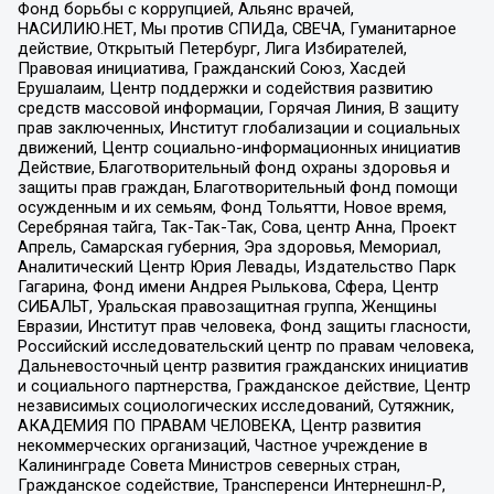
Фонд борьбы с коррупцией, Альянс врачей,
НАСИЛИЮ.НЕТ, Мы против СПИДа, СВЕЧА, Гуманитарное
действие, Открытый Петербург, Лига Избирателей,
Правовая инициатива, Гражданский Союз, Хасдей
Ерушалаим, Центр поддержки и содействия развитию
средств массовой информации, Горячая Линия, В защиту
прав заключенных, Институт глобализации и социальных
движений, Центр социально-информационных инициатив
Действие, Благотворительный фонд охраны здоровья и
защиты прав граждан, Благотворительный фонд помощи
осужденным и их семьям, Фонд Тольятти, Новое время,
Серебряная тайга, Так-Так-Так, Сова, центр Анна, Проект
Апрель, Самарская губерния, Эра здоровья, Мемориал,
Аналитический Центр Юрия Левады, Издательство Парк
Гагарина, Фонд имени Андрея Рылькова, Сфера, Центр
СИБАЛЬТ, Уральская правозащитная группа, Женщины
Евразии, Институт прав человека, Фонд защиты гласности,
Российский исследовательский центр по правам человека,
Дальневосточный центр развития гражданских инициатив
и социального партнерства, Гражданское действие, Центр
независимых социологических исследований, Сутяжник,
АКАДЕМИЯ ПО ПРАВАМ ЧЕЛОВЕКА, Центр развития
некоммерческих организаций, Частное учреждение в
Калининграде Совета Министров северных стран,
Гражданское содействие, Трансперенси Интернешнл-Р,