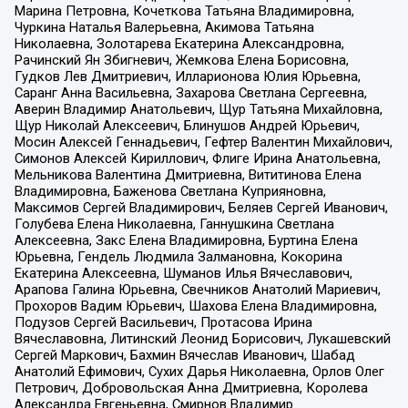
Марина Петровна, Кочеткова Татьяна Владимировна,
Чуркина Наталья Валерьевна, Акимова Татьяна
Николаевна, Золотарева Екатерина Александровна,
Рачинский Ян Збигневич, Жемкова Елена Борисовна,
Гудков Лев Дмитриевич, Илларионова Юлия Юрьевна,
Саранг Анна Васильевна, Захарова Светлана Сергеевна,
Аверин Владимир Анатольевич, Щур Татьяна Михайловна,
Щур Николай Алексеевич, Блинушов Андрей Юрьевич,
Мосин Алексей Геннадьевич, Гефтер Валентин Михайлович,
Симонов Алексей Кириллович, Флиге Ирина Анатольевна,
Мельникова Валентина Дмитриевна, Вититинова Елена
Владимировна, Баженова Светлана Куприяновна,
Максимов Сергей Владимирович, Беляев Сергей Иванович,
Голубева Елена Николаевна, Ганнушкина Светлана
Алексеевна, Закс Елена Владимировна, Буртина Елена
Юрьевна, Гендель Людмила Залмановна, Кокорина
Екатерина Алексеевна, Шуманов Илья Вячеславович,
Арапова Галина Юрьевна, Свечников Анатолий Мариевич,
Прохоров Вадим Юрьевич, Шахова Елена Владимировна,
Подузов Сергей Васильевич, Протасова Ирина
Вячеславовна, Литинский Леонид Борисович, Лукашевский
Сергей Маркович, Бахмин Вячеслав Иванович, Шабад
Анатолий Ефимович, Сухих Дарья Николаевна, Орлов Олег
Петрович, Добровольская Анна Дмитриевна, Королева
Александра Евгеньевна, Смирнов Владимир