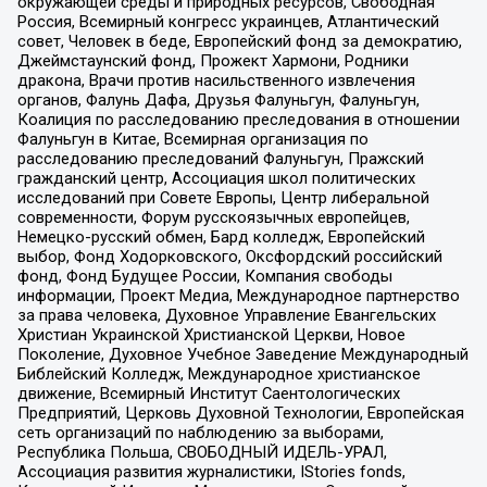
окружающей среды и природных ресурсов, Свободная
Россия, Всемирный конгресс украинцев, Атлантический
совет, Человек в беде, Европейский фонд за демократию,
Джеймстаунский фонд, Прожект Хармони, Родники
дракона, Врачи против насильственного извлечения
органов, Фалунь Дафа, Друзья Фалуньгун, Фалуньгун,
Коалиция по расследованию преследования в отношении
Фалуньгун в Китае, Всемирная организация по
расследованию преследований Фалуньгун, Пражский
гражданский центр, Ассоциация школ политических
исследований при Совете Европы, Центр либеральной
современности, Форум русскоязычных европейцев,
Немецко-русский обмен, Бард колледж, Европейский
выбор, Фонд Ходорковского, Оксфордский российский
фонд, Фонд Будущее России, Компания свободы
информации, Проект Медиа, Международное партнерство
за права человека, Духовное Управление Евангельских
Христиан Украинской Христианской Церкви, Новое
Поколение, Духовное Учебное Заведение Международный
Библейский Колледж, Международное христианское
движение, Всемирный Институт Саентологических
Предприятий, Церковь Духовной Технологии, Европейская
сеть организаций по наблюдению за выборами,
Республика Польша, СВОБОДНЫЙ ИДЕЛЬ-УРАЛ,
Ассоциация развития журналистики, IStories fonds,