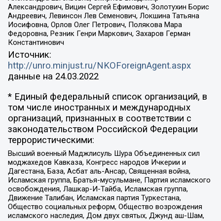
Александрович, Вицин Сергей Ефимович, Золотухин Борис
Андреевич, Левинсон Лев Семенович, Локшина Татьяна
Иосифовна, Орлов Олег Петрович, Полякова Мара
Федоровна, Резник Генри Маркович, Захаров Герман
Константинович
Источник:
http://unro.minjust.ru/NKOForeignAgent.aspx
данные на
24.03.2022
* Единый федеральный список организаций, в
том числе иностранных и международных
организаций, признанных в соответствии с
законодательством Российской Федерации
террористическими:
Высший военный Маджлисуль Шура Объединенных сил
моджахедов Кавказа, Конгресс народов Ичкерии и
Дагестана, База, Асбат аль-Ансар, Священная война,
Исламская группа, Братья-мусульмане, Партия исламского
освобождения, Лашкар-И-Тайба, Исламская группа,
Движение Талибан, Исламская партия Туркестана,
Общество социальных реформ, Общество возрождения
исламского наследия, Дом двух святых, Джунд аш-Шам,