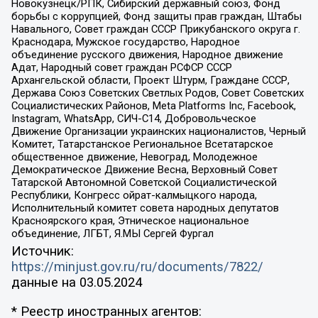
Новокузнецк/РПК, Сибирский державный союз, Фонд
борьбы с коррупцией, Фонд защиты прав граждан, Штабы
Навального, Совет граждан СССР Прикубанского округа г.
Краснодара, Мужское государство, Народное
объединение русского движения, Народное движение
Адат, Народный совет граждан РСФСР СССР
Архангельской области, Проект Штурм, Граждане СССР,
Держава Союз Советских Светлых Родов, Совет Советских
Социалистических Районов, Meta Platforms Inc, Facebook,
Instagram, WhatsApp, СИЧ-С14, Добровольческое
Движение Организации украинских националистов, Черный
Комитет, Татарстанское Региональное Всетатарское
общественное движение, Невоград, Молодежное
Демократическое Движение Весна, Верховный Совет
Татарской Автономной Советской Социалистической
Республики, Конгресс ойрат-калмыцкого народа,
Исполнительный комитет совета народных депутатов
Красноярского края, Этническое национальное
объединение, ЛГБТ, Я.МЫ Сергей Фургал
Источник:
https://minjust.gov.ru/ru/documents/7822/
данные на
03.05.2024
* Реестр иностранных агентов: