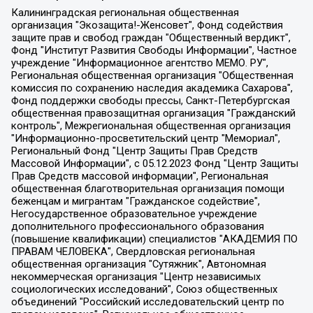
Калининградская региональная общественная организация "Экозащита!-Женсовет", Фонд содействия защите прав и свобод граждан "Общественный вердикт", Фонд "Институт Развития Свободы Информации", Частное учреждение "Информационное агентство МЕМО. РУ", Региональная общественная организация "Общественная комиссия по сохранению наследия академика Сахарова", Фонд поддержки свободы прессы, Санкт-Петербургская общественная правозащитная организация "Гражданский контроль", Межрегиональная общественная организация "Информационно-просветительский центр "Мемориал", Региональный Фонд "Центр Защиты Прав Средств Массовой Информации", с 05.12.2023 Фонд "Центр Защиты Прав Средств массовой информации", Региональная общественная благотворительная организация помощи беженцам и мигрантам "Гражданское содействие", Негосударственное образовательное учреждение дополнительного профессионального образования (повышение квалификации) специалистов "АКАДЕМИЯ ПО ПРАВАМ ЧЕЛОВЕКА", Свердловская региональная общественная организация "Сутяжник", Автономная некоммерческая организация "Центр независимых социологических исследований", Союз общественных объединений "Российский исследовательский центр по правам человека", Региональное общественное учреждение научно-информационный центр "МЕМОРИАЛ", Некоммерческая организация "Фонд защиты гласности", Автономная некоммерческая организация "Институт прав человека", Городская общественная организация "Екатеринбургское общество "МЕМОРИАЛ", Городская общественная организация "Рязанское историко-просветительское и правозащитное общество "Мемориал" (Рязанский Мемориал), Челябинский региональный орган общественной самодеятельности – женское общественное объединение "Женщины Евразии", Челябинский региональный орган общественной самодеятельности "Уральская правозащитная группа", Фонд содействия защите здоровья и социальной справедливости имени Андрея Рылькова, Автономная Некоммерческая Организация "Аналитический Центр Юрия Левады", Автономная некоммерческая организация социальной поддержки населения "Проект Апрель", Региональная общественная организация помощи женщинам и детям, находящимся в кризисной ситуации "Информационно-методический центр "Анна", Фонд содействия развитию массовых коммуникаций и правовому просвещению "Так-так-Так", Фонд содействия устойчивому развитию "Серебряная тайга", Свердловский региональный общественный фонд социальных проектов "Новое время", "Idel.Реалии", Кавказ.Реалии, Крым.Реалии, Телеканал Настоящее Время, Татаро-башкирская служба Радио Свобода (Azatliq Radiosi), Радио Свободная Европа/Радио Свобода (PCE/PC), "Сибирь.Реалии", "Фактограф", Благотворительный фонд помощи осужденным и их семьям, Автономная некоммерческая организация "Институт глобализации и социальных движений", Фонд "В защиту прав заключенных", Частное учреждение "Центр поддержки и содействия развитию средств массовой информации", Пензенский региональный общественный благотворительный фонд "Гражданский союз", "Север.Реалии", Некоммерческая организация Фонд "Правовая инициатива", Общество с ограниченной ответственностью "Радио Свободная Европа/Радио Свобода", Чешское информационное агентство "MEDIUM-ORIENT", Красноярская региональная общественная организация "Мы против СПИДа", Камалягин Денис Николаевич, Маркелов Сергей Евгеньевич, Пономарев Лев Александрович, Савицкая Людмила Алексеевна, Автономная некоммерческая организация "Центр по работе с проблемой насилия "НАСИЛИЮ.НЕТ", Межрегиональный профессиональный союз работников здравоохранения "Альянс врачей", Юридическое лицо, зарегистрированное в Латвийской Республике, SIA "Medusa Project" (регистрационный номер 40103797863, дата регистрации 10.06.2014), Некоммерческая организация "Фонд по борьбе с коррупцией", Автономная некоммерческая организация "Институт права и публичной политики", Баданин Роман Сергеевич, Гликин Максим Александрович, Железнова Мария Михайловна, Лукьянова Юлия Сергеевна, Маетная Елизавета Витальевна, Маняхин Петр Борисович, Чуракова Ольга Владимировна, Ярош Юлия Петровна, Юридическое лицо "The Insider SIA", зарегистрированное в Риге, Латвийская Республика (дата регистрации 26.06.2015), являющееся администратором доменного имени интернет-издания "The Insider SIA", https://theins.ru, Постернак Алексей Евгеньевич, Рубин Михаил Аркадьевич, Анин Роман Александрович, Юридическое лицо Istories fonds, зарегистрированное в Латвийской Республике (регистрационный номер 50008295751, дата регистрации 24.02.2020), Великовский Дмитрий Александрович, Долинина Ирина Николаевна, Мароховская Алеся Алексеевна, Шлейнов Роман Юрьевич, Шмагун Олеся Валентиновна, Общество с ограниченной ответственностью "Альтаир 2021", Общество с ограниченной ответственностью "Вега 2021", Общество с ограниченной ответственностью "Главный редактор 2021", Общество с ограниченной ответственностью "Ромашки монолит", Важенков Артем Валерьевич, Ивановская областная общественная организация "Центр гендерных исследований", Гурман Юрий Альбертович, Медиапроект "ОВД-Инфо", Егоров Владимир Владимирович, Жилинский Владимир Александрович, Общество с ограниченной ответственностью "ЗП", Иванова София Юрьевна, Карезина Инна Павловна, Кильтау Екатерина Викторовна, Петров Алексей Викторович, Пискунов Сергей Евгеньевич, Смирнов Сергей Сергеевич, Тихонов Михаил Сергеевич, Общество с ограниченной ответственностью "ЖУРНАЛИСТ-ИНОСТРАННЫЙ АГЕНТ", Арапова Галина Юрьевна, Вольтская Татьяна Анатольевна, Американская компания "Mason G.E.S. Anonymous Foundation" (США), являющаяся владельцем интернет-издания https://mnews.world/, Компания "Stichting Bellingcat", зарегистрированная в Нидерландах (дата регистрации 11.07.2018), Захаров Андрей Вячеславович, Клепиковская Екатерина Дмитриевна, Общество с ограниченной ответственностью "МЕМО", Перл Роман Александрович, Симонов Евгений Алексеевич, Соловьева Елена Анатольевна, Сотников Даниил Владимирович, Сурначева Елизавета Дмитриевна, Автономная некоммерческая организация по защите прав человека и информированию населения "Якутия – Наше Мнение", Общество с ограниченной ответственностью "Москоу диджитал медиа", с 26.01.2023 Общество с ограниченной ответственностью "Чайка Белые сады", Ветошкина Валерия Валерьевна, Заговора Максим Александрович, Межрегиональное общественное движение "Российская ЛГБТ - сеть", Оленичев Максим Владимирович, Павлов Иван Юрьевич, Скворцова Елена Сергеевна, Общество с ограниченной ответственностью "Как бы инагент", Кочетков Игорь Викторович, Общество с ограниченной ответственностью "Честные выборы", Еланчик Олег Александрович, Общество с ограниченной ответственностью "Нобелевский призыв", Гималова Регина Эмилевна, Григорьев Андрей Валерьевич, Григорьева Алина Александровна, Ассоциация по содействию защите прав призывников, альтернативнослужащих и военнослужащих "Правозащитная группа "Гражданин.Армия.Право", Хисамова Регина Фаритовна, Автономная некоммерческая организация по реализации социально-правовых программ "Лилит", Дальневосточное общественное движение "Маяк", Санкт-Петербургская ЛГБТ-инициативная группа "Выход", Инициативная группа ЛГБТ+ "Реверс", Алексеев Андрей Викторович, Бекбулатова Таисия Львовна, Беляев Иван Михайлович, Владыкина Елена Сергеевна, Гельман Марат Александрович, Никульшина Вероника Юрьевна, Толоконникова Надежда Андреевна, Шендерович Виктор Анатольевич, Общество с ограниченной ответственностью "Данное сообщение", Общество с ограниченной ответственностью Издательский дом "Новая глава", Айнбиндер Александра Александровна, Московский комьюнити-центр для ЛГБТ+инициатив, Благотворительный фонд развития филантропии, Deutsche Welle (Германия, Kurt-Schumacher-Strasse 3, 53113 Bonn), Борзунова Мария Михайловна, Воробьев Виктор Викторович, Голубева Анна Львовна, Константинова Алла Михайловна, Малкова Ирина Владимировна, Мурадов Мурад Абдулгалимович, Осетинская Елизавета Николаевна, Понасенков Евгений Николаевич, Ганапольский Матвей Юрьевич, Киселев Евгений Алексеевич, Борухович Ирина Григорьевна, Дремин Иван Тимофеевич, Дубровский Дмитрий Викторович, Красноярская региональная общественная организация поддержки и развития альтернативных образовательных технологий и межкультурных коммуникаций "ИНТЕРРА", Маяковская Екатерина Алексеевна, Фейгин Марк Захарович, Филимонов Андрей Викторович, Дзугкоева Регина Николаевна, Доброхотов Роман Александрович, Дудь Юрий Александрович, Елкин Сергей Владимирович, Кругликов Кирилл Игоревич, Сабунаева Мария Леонидовна, Семенов Алексей Владимирович, Шаинян Карен Багратович, Шульман Екатерина Михайловна, Асафьев Артур Валерьевич, Вахштайн Виктор Семенович, Венедиктов Алексей Алексеевич, Лушникова Екатерина Евгеньевна, Волков Леонид Михайлович, Невзоров Александр Глебович, Пархоменко Сергей Борисович, Сироткин Ярослав Николаевич, Кара-Мурза Владимир Владимирович, Баранова Наталья Владимировна, Гозман Леонид Яковлевич, Кагарлицкий Борис Юльевич, Климарев Михаил Валерьевич, Милов Владимир Станиславович, Автономная некоммерческая организация Краснодарский центр современного искусства "Типография", Моргенштерн Алишер Тагирович, Соболь Любовь Эдуардовна, Общество с ограниченной ответственностью "ЛИЗА НОРМ", Каспаров Гарри Кимович, Ходорковский Михаил Борисович, Общество с ограниченной ответственностью "Апрельские тезисы", Данилович Ирина Брониславовна, Кашин Олег Владимирович, Петров Николай Владимирович, Пивоваров Алексей Владимирович, Соколов Михаил Владимирович, Цветкова Юлия Владимировна, Чичваркин Евгений Александрович, Комитет против пыток/Команда против пыток, Общество с ограниченной ответственностью "Первый научный", Общество с ограниченной ответственностью "Вертолет и ко", Белоцерковская Вероника Борисовна, Кац Максим Евгеньевич, Лазарева Татьяна Юрьевна, Шаведдинов Руслан Табризович, Яшин Илья Валерьевич, Общество с ограниченной ответственностью "Иноагент ААВ", Алешковский Дмитрий Петрович, Альбац Евгения Марковна, Быков Дмитрий Львович, Галямина Юлия Евгеньевна, Лойко Сергей Леонидович, Мартынов Кирилл Константинович, Медведев Сергей Александрович, Крашенинников Федор Геннадиевич, Гордеева Катерина Вл