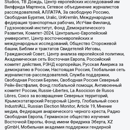
Studios, ТВ Дождь, Центр европейских исследований им
Вилфрида Мартенса, Сетевое объединение журналистов
расследователей, АЛЛАТРА, За свободную Россию,
Свободная Бурятия, Uralic, UnKremlin, Международная
федерация транспортных рабочих, ИстЧам Финланд,
Гудзоновский институт, Фонд Демократического
Развития, Комитет-2024, Центрально-Европейский
университет, Центр восточноевропейских и
международных исследований, Общество Сторожевой
башни, Библии и трактатов Свидетелей Иеговы,
Гражданский Совет, Центр анализа европейской политики,
Академическая сеть Восточная Европа, Российский
комитет действия, РЭНД корпорейшн, Русская Америка за
демократию в России, Настоящая Россия, Глобальная сеть
журналистов-расследователей, Служба поддержки,
Свободная Россия Берлин, Свободная Россия Северный
Рейн-Вестфалия, Фонд глобальной помощи, Антивоенный
комитет России, Russie-Libertes, La Asocicion de Rusos
Libres, Союз за возвращение Северных территорий,
Крымскотатарский Ресурсный Центр, Глобальный союз
IndustriALL, Russian Election Monitor, Article 19, Мнение
медиа, Федерация анархического черного креста, Радио
Свободная Европа, Германское общество изучения
Восточной Европы, Фонд имени Фридриха Эберта, XZ
gGmbH, Мобильная академия поддержки гендерной