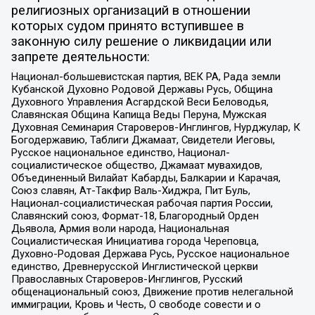
религиозных организаций в отношении
которых судом принято вступившее в
законную силу решение о ликвидации или
запрете деятельности:
Национал-большевистская партия, ВЕК РА, Рада земли
Кубанской Духовно Родовой Державы Русь, Община
Духовного Управления Асгардской Веси Беловодья,
Славянская Община Капища Веды Перуна, Мужская
Духовная Семинария Староверов-Инглингов, Нурджулар, К
Богодержавию, Таблиги Джамаат, Свидетели Иеговы,
Русское национальное единство, Национал-
социалистическое общество, Джамаат мувахидов,
Объединенный Вилайат Кабарды, Балкарии и Карачая,
Союз славян, Ат-Такфир Валь-Хиджра, Пит Буль,
Национал-социалистическая рабочая партия России,
Славянский союз, Формат-18, Благородный Орден
Дьявола, Армия воли народа, Национальная
Социалистическая Инициатива города Череповца,
Духовно-Родовая Держава Русь, Русское национальное
единство, Древнерусской Инглистической церкви
Православных Староверов-Инглингов, Русский
общенациональный союз, Движение против нелегальной
иммиграции, Кровь и Честь, О свободе совести и о