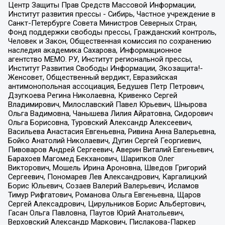
Центр Защиты Прав Средств Массовой Информации,
Институт развития прессы - Сибирь, Частное учреждение в
Санкт-Петербурге Совета Министров Северных Стран,
Фонд поддержки свободы прессы, Гражданский контроль,
Человек и Закон, Общественная комиссия по сохранению
наследия академика Сахарова, Информационное
агентство МЕМО. РУ, Институт региональной прессы,
Институт Развития Свободы Информации, Экозащита!-
Женсовет, Общественный вердикт, Евразийская
антимонопольная ассоциация, Бедушев Петр Петрович,
Дзугкоева Регина Николаевна, Кривенко Сергей
Владимирович, Милославский Павел Юрьевич, Шнырова
Ольга Вадимовна, Чанышева Лилия Айратовна, Сидорович
Ольга Борисовна, Туровский Александр Алексеевич,
Васильева Анастасия Евгеньевна, Ривина Анна Валерьевна,
Бойко Анатолий Николаевич, Дугин Сергей Георгиевич,
Пивоваров Андрей Сергеевич, Аверин Виталий Евгеньевич,
Барахоев Магомед Бекханович, Шарипков Олег
Викторович, Мошель Ирина Ароновна, Шведов Григорий
Сергеевич, Пономарев Лев Александрович, Каргалицкий
Борис Юльевич, Созаев Валерий Валерьевич, Исламов
Тимур Рифгатович, Романова Ольга Евгеньевна, Щаров
Сергей Алексадрович, Цирульников Борис Альбертович,
Гасан Ольга Павловна, Паутов Юрий Анатольевич,
Верховский Александр Маркович, Пислакова-Паркер