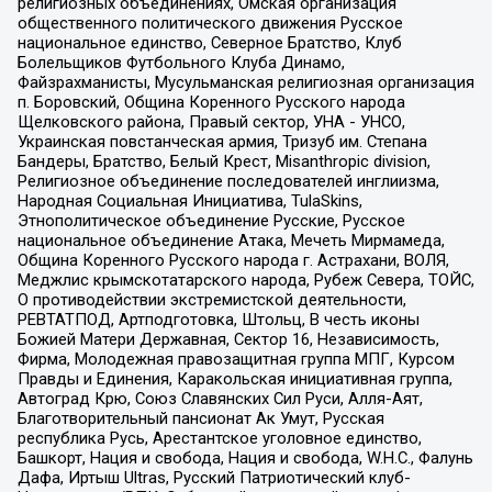
религиозных объединениях, Омская организация
общественного политического движения Русское
национальное единство, Северное Братство, Клуб
Болельщиков Футбольного Клуба Динамо,
Файзрахманисты, Мусульманская религиозная организация
п. Боровский, Община Коренного Русского народа
Щелковского района, Правый сектор, УНА - УНСО,
Украинская повстанческая армия, Тризуб им. Степана
Бандеры, Братство, Белый Крест, Misanthropic division,
Религиозное объединение последователей инглиизма,
Народная Социальная Инициатива, TulaSkins,
Этнополитическое объединение Русские, Русское
национальное объединение Атака, Мечеть Мирмамеда,
Община Коренного Русского народа г. Астрахани, ВОЛЯ,
Меджлис крымскотатарского народа, Рубеж Севера, ТОЙС,
О противодействии экстремистской деятельности,
РЕВТАТПОД, Артподготовка, Штольц, В честь иконы
Божией Матери Державная, Сектор 16, Независимость,
Фирма, Молодежная правозащитная группа МПГ, Курсом
Правды и Единения, Каракольская инициативная группа,
Автоград Крю, Союз Славянских Сил Руси, Алля-Аят,
Благотворительный пансионат Ак Умут, Русская
республика Русь, Арестантское уголовное единство,
Башкорт, Нация и свобода, Нация и свобода, W.H.С., Фалунь
Дафа, Иртыш Ultras, Русский Патриотический клуб-