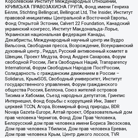
Королевский Институт Международных Отношений,
КРИМСЬКА ПРАВОЗАХИСНА ГРУПА, Фонд имени Генриха
Бёлля, Stichting Bellingcat, Bellingcat Ltd, The Insider, Институт
правовой инициативы Центральной и Восточной Европы,
Фонд Открытой Эстонии, Calvert 22 Foundation, Канадский
украинский конгресс, Институт Макдональда-Лорье,
Украинская национальная федерация Канады,
Декабристы, Международный научный центр им Вудро
Вильсона, Свободная пресса, Возрождение, Всеукраинский
духовный центр , Риддл, Русский антивоенный комитет в
Швеции, Проект Медуза, Фонд Андрея Сахарова, Форум
свободной России, Лига Свободных Наций, Transparеncy
International, Форум Свободных Народов ПостРоссии,
Солидарность с гражданским движением в России –
Solidarus, КрымSOS, Свободный университет, Институт
государственного управления, Форум гражданского
общества Россия, Беллона, Союз жителей островов
Тисима и Хабомаи, Съезд народных депутатов, Гринпис
Интернешнл, Фонд борьбы с коррупцией Инк, Завет
церквей TCCN, Агора, Всемирный фонд природы, BDR
Novaja Gazeta-Europe, Алтай проект, Образовательный дом
прав человека Чернигов, Фонд Дом Прав Человека,
Белорусский дом прав человека имени Бориса Звозскова,
Дом прав человека Тбилиси, Дом прав человека Ереван,
Дом прав человека Крым, Центр дикого лосося, TVR