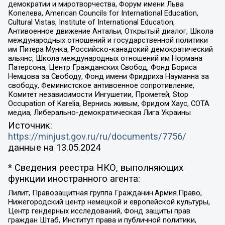
демократии и миротворчества, Форум имени Льва
Копелева, American Councils for International Education,
Cultural Vistas, Institute of International Education,
Антивоенное движение Антальи, Открытый диалог, Школа
международных отношений и государственной политики
им Питера Мунка, Российско-канадский демократический
альянс, Школа международных отношений им Нормана
Патерсона, Центр Гражданских Свобод, Фонд Бориса
Немцова за Свободу, Фонд имени Фридриха Науманна за
свободу, Феминистское антивоенное сопротивление,
Комитет независимости Ингушетии, Прометей, Stop
Occupation of Karelia, Вернись живым, Фридом Хаус, СОТА
медиа, Либерально-демократическая Лига Украины
Источник:
https://minjust.gov.ru/ru/documents/7756/
данные на
13.05.2024
* Сведения реестра НКО, выполняющих
функции иностранного агента:
Лилит, Правозащитная группа Гражданин.Армия.Право,
Нижегородский центр немецкой и европейской культуры,
Центр гендерных исследований, Фонд защиты прав
граждан Штаб, Институт права и публичной политики,