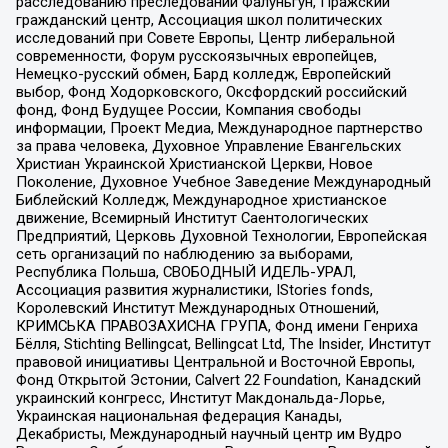
расследованию преследований Фалуньгун, Пражский
гражданский центр, Ассоциация школ политических
исследований при Совете Европы, Центр либеральной
современности, Форум русскоязычных европейцев,
Немецко-русский обмен, Бард колледж, Европейский
выбор, Фонд Ходорковского, Оксфордский российский
фонд, Фонд Будущее России, Компания свободы
информации, Проект Медиа, Международное партнерство
за права человека, Духовное Управление Евангельских
Христиан Украинской Христианской Церкви, Новое
Поколение, Духовное Учебное Заведение Международный
Библейский Колледж, Международное христианское
движение, Всемирный Институт Саентологических
Предприятий, Церковь Духовной Технологии, Европейская
сеть организаций по наблюдению за выборами,
Республика Польша, СВОБОДНЫЙ ИДЕЛЬ-УРАЛ,
Ассоциация развития журналистики, IStories fonds,
Королевский Институт Международных Отношений,
КРИМСЬКА ПРАВОЗАХИСНА ГРУПА, Фонд имени Генриха
Бёлля, Stichting Bellingcat, Bellingcat Ltd, The Insider, Институт
правовой инициативы Центральной и Восточной Европы,
Фонд Открытой Эстонии, Calvert 22 Foundation, Канадский
украинский конгресс, Институт Макдональда-Лорье,
Украинская национальная федерация Канады,
Декабристы, Международный научный центр им Вудро