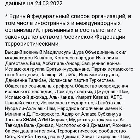
данные на
24.03.2022
* Единый федеральный список организаций, в
том числе иностранных и международных
организаций, признанных в соответствии с
законодательством Российской Федерации
террористическими:
Высший военный Маджлисуль Шура Объединенных сил
моджахедов Кавказа, Конгресс народов Ичкерии и
Дагестана, База, Асбат аль-Ансар, Священная война,
Исламская группа, Братья-мусульмане, Партия исламского
освобождения, Лашкар-И-Тайба, Исламская группа,
Движение Талибан, Исламская партия Туркестана,
Общество социальных реформ, Общество возрождения
исламского наследия, Дом двух святых, Джунд аш-Шам,
Исламский джихад, Аль-Каида, Имарат Кавказ, АБТО,
Правый сектор, Исламское государство, Джабха аль-
Нусра ли-Ахль аш-Шам, Народное ополчение имени К.
Минина и Д. Пожарского, Аджр от Аллаха Субхану уа
Тагьаля SHAM, АУМ Синрике, Муджахеды джамаата Ат-
Тавхида Валь-Джихад, Чистопольский Джамаат, Рохнамо
ба суи давлати исломи, Террористическое сообщество
Сеть, Катиба Таухид валь-Джихад, Хайят Тахрир аш-Шам,