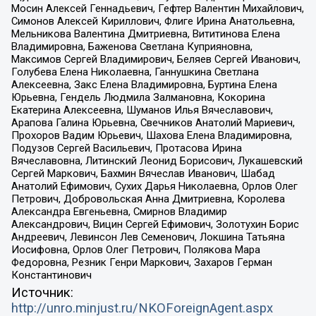
Мосин Алексей Геннадьевич, Гефтер Валентин Михайлович,
Симонов Алексей Кириллович, Флиге Ирина Анатольевна,
Мельникова Валентина Дмитриевна, Вититинова Елена
Владимировна, Баженова Светлана Куприяновна,
Максимов Сергей Владимирович, Беляев Сергей Иванович,
Голубева Елена Николаевна, Ганнушкина Светлана
Алексеевна, Закс Елена Владимировна, Буртина Елена
Юрьевна, Гендель Людмила Залмановна, Кокорина
Екатерина Алексеевна, Шуманов Илья Вячеславович,
Арапова Галина Юрьевна, Свечников Анатолий Мариевич,
Прохоров Вадим Юрьевич, Шахова Елена Владимировна,
Подузов Сергей Васильевич, Протасова Ирина
Вячеславовна, Литинский Леонид Борисович, Лукашевский
Сергей Маркович, Бахмин Вячеслав Иванович, Шабад
Анатолий Ефимович, Сухих Дарья Николаевна, Орлов Олег
Петрович, Добровольская Анна Дмитриевна, Королева
Александра Евгеньевна, Смирнов Владимир
Александрович, Вицин Сергей Ефимович, Золотухин Борис
Андреевич, Левинсон Лев Семенович, Локшина Татьяна
Иосифовна, Орлов Олег Петрович, Полякова Мара
Федоровна, Резник Генри Маркович, Захаров Герман
Константинович
Источник:
http://unro.minjust.ru/NKOForeignAgent.aspx