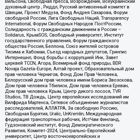
Вильсона, Свободная пресса, Возрождение, Всеукраинский
духовный центр , Риддл, Русский антивоенный комитет в
Швеции, Проект Медуза, Фонд Андрея Сахарова, Форум
свободной России, Лига Свободных Наций, Transparеncy
International, Форум Свободных Народов ПостРоссии,
Солидарность с гражданским движением в России –
Solidarus, КрымSOS, Свободный университет, Институт
государственного управления, Форум гражданского
общества Россия, Беллона, Союз жителей островов
Тисима и Хабомаи, Съезд народных депутатов, Гринпис
Интернешнл, Фонд борьбы с коррупцией Инк, Завет
церквей TCCN, Агора, Всемирный фонд природы, BDR
Novaja Gazeta-Europe, Алтай проект, Образовательный дом
прав человека Чернигов, Фонд Дом Прав Человека,
Белорусский дом прав человека имени Бориса Звозскова,
Дом прав человека Тбилиси, Дом прав человека Ереван,
Дом прав человека Крым, Центр дикого лосося, TVR
Studios, ТВ Дождь, Центр европейских исследований им
Вилфрида Мартенса, Сетевое объединение журналистов
расследователей, АЛЛАТРА, За свободную Россию,
Свободная Бурятия, Uralic, UnKremlin, Международная
федерация транспортных рабочих, ИстЧам Финланд,
Гудзоновский институт, Фонд Демократического
Развития, Комитет-2024, Центрально-Европейский
университет, Центр восточноевропейских и