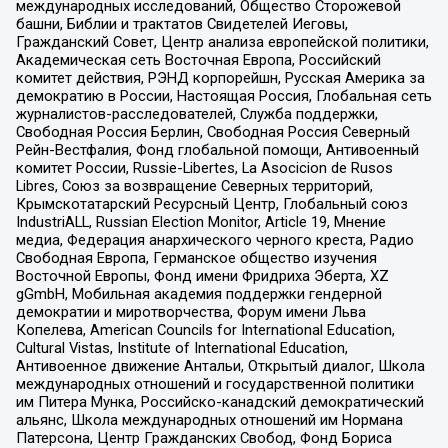
международных исследований, Общество Сторожевой
башни, Библии и трактатов Свидетелей Иеговы,
Гражданский Совет, Центр анализа европейской политики,
Академическая сеть Восточная Европа, Российский
комитет действия, РЭНД корпорейшн, Русская Америка за
демократию в России, Настоящая Россия, Глобальная сеть
журналистов-расследователей, Служба поддержки,
Свободная Россия Берлин, Свободная Россия Северный
Рейн-Вестфалия, Фонд глобальной помощи, Антивоенный
комитет России, Russie-Libertes, La Asocicion de Rusos
Libres, Союз за возвращение Северных территорий,
Крымскотатарский Ресурсный Центр, Глобальный союз
IndustriALL, Russian Election Monitor, Article 19, Мнение
медиа, Федерация анархического черного креста, Радио
Свободная Европа, Германское общество изучения
Восточной Европы, Фонд имени Фридриха Эберта, XZ
gGmbH, Мобильная академия поддержки гендерной
демократии и миротворчества, Форум имени Льва
Копелева, American Councils for International Education,
Cultural Vistas, Institute of International Education,
Антивоенное движение Антальи, Открытый диалог, Школа
международных отношений и государственной политики
им Питера Мунка, Российско-канадский демократический
альянс, Школа международных отношений им Нормана
Патерсона, Центр Гражданских Свобод, Фонд Бориса