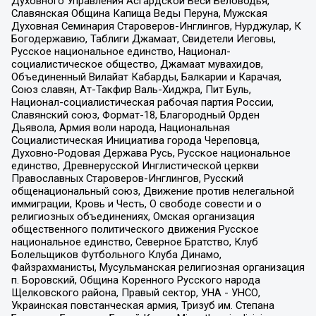
Духовного Управления Асгардской Веси Беловодья,
Славянская Община Капища Веды Перуна, Мужская
Духовная Семинария Староверов-Инглингов, Нурджулар, К
Богодержавию, Таблиги Джамаат, Свидетели Иеговы,
Русское национальное единство, Национал-
социалистическое общество, Джамаат мувахидов,
Объединенный Вилайат Кабарды, Балкарии и Карачая,
Союз славян, Ат-Такфир Валь-Хиджра, Пит Буль,
Национал-социалистическая рабочая партия России,
Славянский союз, Формат-18, Благородный Орден
Дьявола, Армия воли народа, Национальная
Социалистическая Инициатива города Череповца,
Духовно-Родовая Держава Русь, Русское национальное
единство, Древнерусской Инглистической церкви
Православных Староверов-Инглингов, Русский
общенациональный союз, Движение против нелегальной
иммиграции, Кровь и Честь, О свободе совести и о
религиозных объединениях, Омская организация
общественного политического движения Русское
национальное единство, Северное Братство, Клуб
Болельщиков Футбольного Клуба Динамо,
Файзрахманисты, Мусульманская религиозная организация
п. Боровский, Община Коренного Русского народа
Щелковского района, Правый сектор, УНА - УНСО,
Украинская повстанческая армия, Тризуб им. Степана