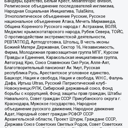
Бандеры, Братство, Белый Крест, Misanthropic division,
Религиозное объединение последователей инглиизма,
Народная Социальная Инициатива, TulaSkins,
Этнополитическое объединение Русские, Русское
национальное объединение Атака, Мечеть Мирмамеда,
Община Коренного Русского народа г. Астрахани, ВОЛЯ,
Меджлис крымскотатарского народа, Рубеж Севера, ТОЙС,
О противодействии экстремистской деятельности,
РЕВТАТПОД, Артподготовка, Штольц, В честь иконы
Божией Матери Державная, Сектор 16, Независимость,
Фирма, Молодежная правозащитная группа МПГ, Курсом
Правды и Единения, Каракольская инициативная группа,
Автоград Крю, Союз Славянских Сил Руси, Алля-Аят,
Благотворительный пансионат Ак Умут, Русская
республика Русь, Арестантское уголовное единство,
Башкорт, Нация и свобода, Нация и свобода, W.H.С., Фалунь
Дафа, Иртыш Ultras, Русский Патриотический клуб-
Новокузнецк/РПК, Сибирский державный союз, Фонд
борьбы с коррупцией, Фонд защиты прав граждан, Штабы
Навального, Совет граждан СССР Прикубанского округа г.
Краснодара, Мужское государство, Народное
объединение русского движения, Народное движение
Адат, Народный совет граждан РСФСР СССР
Архангельской области, Проект Штурм, Граждане СССР,
Держава Союз Советских Светлых Родов, Совет Советских