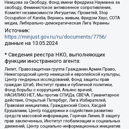
Немцова за Свободу, Фонд имени Фридриха Науманна за
свободу, Феминистское антивоенное сопротивление,
Комитет независимости Ингушетии, Прометей, Stop
Occupation of Karelia, Вернись живым, Фридом Хаус, СОТА
медиа, Либерально-демократическая Лига Украины
Источник:
https://minjust.gov.ru/ru/documents/7756/
данные на
13.05.2024
* Сведения реестра НКО, выполняющих
функции иностранного агента:
Лилит, Правозащитная группа Гражданин.Армия.Право,
Нижегородский центр немецкой и европейской культуры,
Центр гендерных исследований, Фонд защиты прав
граждан Штаб, Институт права и публичной политики,
Фонд борьбы с коррупцией, Альянс врачей,
НАСИЛИЮ.НЕТ, Мы против СПИДа, СВЕЧА, Гуманитарное
действие, Открытый Петербург, Лига Избирателей,
Правовая инициатива, Гражданский Союз, Хасдей
Ерушалаим, Центр поддержки и содействия развитию
средств массовой информации, Горячая Линия, В защиту
прав заключенных, Институт глобализации и социальных
движений, Центр социально-информационных инициатив