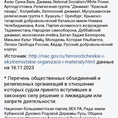
Ахлю Сунна Валь Джамаа, National Socialism/White Power,
Артподготовка, Религиозная группа “Джамаат “Красный
пахарь”, Колумбайн, Хатлонский джамаат, Мусульманская
религиозная группа п. Кушкуль г. Оренбург, Крымско-
татарский добровольческий батальон имени Номана
Челебиджихана, Азов, Партия исламского возрождения
Таджикистана, Народная самооборона, Дуббайский
джамаат, московская ячейка, Батал-Хаджи Белхороев,
Маньяки Культ Убийц, Молодёжь Которая Улыбается,
Легион Свобода России, Айдар, Русский добровольческий
корпус
Источник:
http://nac.gov.ru/terroristicheskie-i-
ekstremistskie-organizacii-i-materialy.html
данные
на
16.11.2023
* Перечень общественных объединений и
религиозных организаций в отношении
которых судом принято вступившее в
законную силу решение о ликвидации или
запрете деятельности:
Национал-большевистская партия, ВЕК РА, Рада земли
Кубанской Духовно Родовой Державы Русь, Община