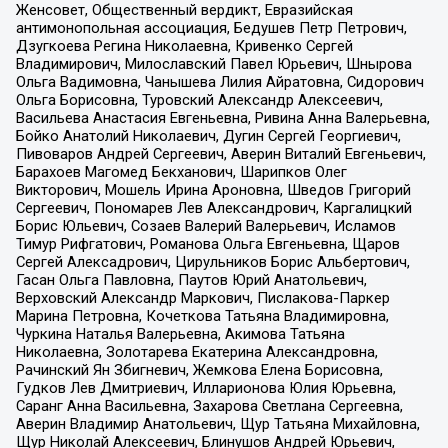
Женсовет, Общественный вердикт, Евразийская
антимонопольная ассоциация, Бедушев Петр Петрович,
Дзугкоева Регина Николаевна, Кривенко Сергей
Владимирович, Милославский Павел Юрьевич, Шнырова
Ольга Вадимовна, Чанышева Лилия Айратовна, Сидорович
Ольга Борисовна, Туровский Александр Алексеевич,
Васильева Анастасия Евгеньевна, Ривина Анна Валерьевна,
Бойко Анатолий Николаевич, Дугин Сергей Георгиевич,
Пивоваров Андрей Сергеевич, Аверин Виталий Евгеньевич,
Барахоев Магомед Бекханович, Шарипков Олег
Викторович, Мошель Ирина Ароновна, Шведов Григорий
Сергеевич, Пономарев Лев Александрович, Каргалицкий
Борис Юльевич, Созаев Валерий Валерьевич, Исламов
Тимур Рифгатович, Романова Ольга Евгеньевна, Щаров
Сергей Алексадрович, Цирульников Борис Альбертович,
Гасан Ольга Павловна, Паутов Юрий Анатольевич,
Верховский Александр Маркович, Пислакова-Паркер
Марина Петровна, Кочеткова Татьяна Владимировна,
Чуркина Наталья Валерьевна, Акимова Татьяна
Николаевна, Золотарева Екатерина Александровна,
Рачинский Ян Збигневич, Жемкова Елена Борисовна,
Гудков Лев Дмитриевич, Илларионова Юлия Юрьевна,
Саранг Анна Васильевна, Захарова Светлана Сергеевна,
Аверин Владимир Анатольевич, Щур Татьяна Михайловна,
Щур Николай Алексеевич, Блинушов Андрей Юрьевич,