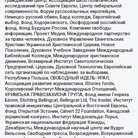
гражданский центр, Ассоциация школ политических
исследований при Совете Европы, Центр либеральной
современности, Форум русскоязычных европейцев,
Немецко-русский обмен, Бард колледж, Европейский
выбор, Фонд Ходорковского, Оксфордский российский
фонд, Фонд Будущее России, Компания свободы
информации, Проект Медиа, Международное партнерство
за права человека, Духовное Управление Евангельских
Христиан Украинской Христианской Церкви, Новое
Поколение, Духовное Учебное Заведение Международный
Библейский Колледж, Международное христианское
движение, Всемирный Институт Саентологических
Предприятий, Церковь Духовной Технологии, Европейская
сеть организаций по наблюдению за выборами,
Республика Польша, СВОБОДНЫЙ ИДЕЛЬ-УРАЛ,
Ассоциация развития журналистики, IStories fonds,
Королевский Институт Международных Отношений,
КРИМСЬКА ПРАВОЗАХИСНА ГРУПА, Фонд имени Генриха
Бёлля, Stichting Bellingcat, Bellingcat Ltd, The Insider, Институт
правовой инициативы Центральной и Восточной Европы,
Фонд Открытой Эстонии, Calvert 22 Foundation, Канадский
украинский конгресс, Институт Макдональда-Лорье,
Украинская национальная федерация Канады,
Декабристы, Международный научный центр им Вудро
Вильсона, Свободная пресса, Возрождение, Всеукраинский