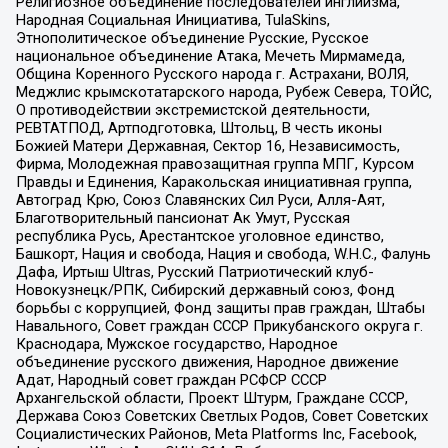
Религиозное объединение последователей инглиизма,
Народная Социальная Инициатива, TulaSkins,
Этнополитическое объединение Русские, Русское
национальное объединение Атака, Мечеть Мирмамеда,
Община Коренного Русского народа г. Астрахани, ВОЛЯ,
Меджлис крымскотатарского народа, Рубеж Севера, ТОЙС,
О противодействии экстремистской деятельности,
РЕВТАТПОД, Артподготовка, Штольц, В честь иконы
Божией Матери Державная, Сектор 16, Независимость,
Фирма, Молодежная правозащитная группа МПГ, Курсом
Правды и Единения, Каракольская инициативная группа,
Автоград Крю, Союз Славянских Сил Руси, Алля-Аят,
Благотворительный пансионат Ак Умут, Русская
республика Русь, Арестантское уголовное единство,
Башкорт, Нация и свобода, Нация и свобода, W.H.С., Фалунь
Дафа, Иртыш Ultras, Русский Патриотический клуб-
Новокузнецк/РПК, Сибирский державный союз, Фонд
борьбы с коррупцией, Фонд защиты прав граждан, Штабы
Навального, Совет граждан СССР Прикубанского округа г.
Краснодара, Мужское государство, Народное
объединение русского движения, Народное движение
Адат, Народный совет граждан РСФСР СССР
Архангельской области, Проект Штурм, Граждане СССР,
Держава Союз Советских Светлых Родов, Совет Советских
Социалистических Районов, Meta Platforms Inc, Facebook,