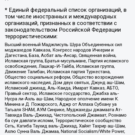
* Единый федеральный список организаций, в
том числе иностранных и международных
организаций, признанных в соответствии с
законодательством Российской Федерации
террористическими:
Высший военный Маджлисуль Шура Объединенных сил
моджахедов Кавказа, Конгресс народов Ичкерии и
Дагестана, База, Асбат аль-Ансар, Священная война,
Исламская группа, Братья-мусульмане, Партия исламского
освобождения, Лашкар-И-Тайба, Исламская группа,
Движение Талибан, Исламская партия Туркестана,
Общество социальных реформ, Общество возрождения
исламского наследия, Дом двух святых, Джунд аш-Шам,
Исламский джихад, Аль-Каида, Имарат Кавказ, АБТО,
Правый сектор, Исламское государство, Джабха аль-
Нусра ли-Ахль аш-Шам, Народное ополчение имени К.
Минина и Д. Пожарского, Аджр от Аллаха Субхану уа
Тагьаля SHAM, АУМ Синрике, Муджахеды джамаата Ат-
Тавхида Валь-Джихад, Чистопольский Джамаат, Рохнамо
ба суи давлати исломи, Террористическое сообщество
Сеть, Катиба Таухид валь-Джихад, Хайят Тахрир аш-Шам,
Ахлю Сунна Валь Джамаа, National Socialism/White Power,