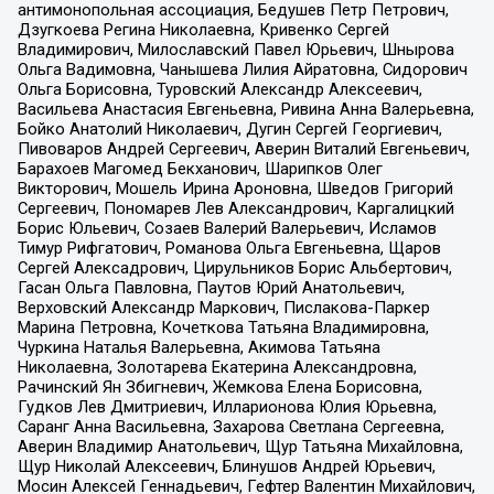
антимонопольная ассоциация, Бедушев Петр Петрович,
Дзугкоева Регина Николаевна, Кривенко Сергей
Владимирович, Милославский Павел Юрьевич, Шнырова
Ольга Вадимовна, Чанышева Лилия Айратовна, Сидорович
Ольга Борисовна, Туровский Александр Алексеевич,
Васильева Анастасия Евгеньевна, Ривина Анна Валерьевна,
Бойко Анатолий Николаевич, Дугин Сергей Георгиевич,
Пивоваров Андрей Сергеевич, Аверин Виталий Евгеньевич,
Барахоев Магомед Бекханович, Шарипков Олег
Викторович, Мошель Ирина Ароновна, Шведов Григорий
Сергеевич, Пономарев Лев Александрович, Каргалицкий
Борис Юльевич, Созаев Валерий Валерьевич, Исламов
Тимур Рифгатович, Романова Ольга Евгеньевна, Щаров
Сергей Алексадрович, Цирульников Борис Альбертович,
Гасан Ольга Павловна, Паутов Юрий Анатольевич,
Верховский Александр Маркович, Пислакова-Паркер
Марина Петровна, Кочеткова Татьяна Владимировна,
Чуркина Наталья Валерьевна, Акимова Татьяна
Николаевна, Золотарева Екатерина Александровна,
Рачинский Ян Збигневич, Жемкова Елена Борисовна,
Гудков Лев Дмитриевич, Илларионова Юлия Юрьевна,
Саранг Анна Васильевна, Захарова Светлана Сергеевна,
Аверин Владимир Анатольевич, Щур Татьяна Михайловна,
Щур Николай Алексеевич, Блинушов Андрей Юрьевич,
Мосин Алексей Геннадьевич, Гефтер Валентин Михайлович,