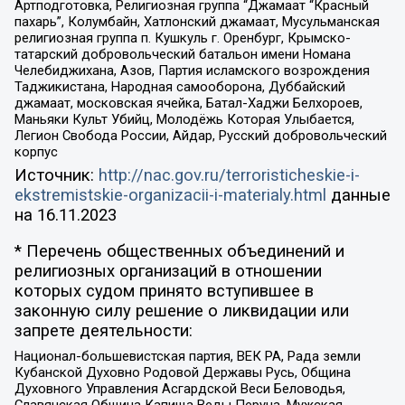
Артподготовка, Религиозная группа “Джамаат “Красный
пахарь”, Колумбайн, Хатлонский джамаат, Мусульманская
религиозная группа п. Кушкуль г. Оренбург, Крымско-
татарский добровольческий батальон имени Номана
Челебиджихана, Азов, Партия исламского возрождения
Таджикистана, Народная самооборона, Дуббайский
джамаат, московская ячейка, Батал-Хаджи Белхороев,
Маньяки Культ Убийц, Молодёжь Которая Улыбается,
Легион Свобода России, Айдар, Русский добровольческий
корпус
Источник:
http://nac.gov.ru/terroristicheskie-i-
ekstremistskie-organizacii-i-materialy.html
данные
на
16.11.2023
* Перечень общественных объединений и
религиозных организаций в отношении
которых судом принято вступившее в
законную силу решение о ликвидации или
запрете деятельности:
Национал-большевистская партия, ВЕК РА, Рада земли
Кубанской Духовно Родовой Державы Русь, Община
Духовного Управления Асгардской Веси Беловодья,
Славянская Община Капища Веды Перуна, Мужская