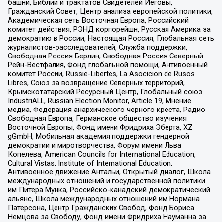
башни, Библии и трактатов Свидетелей Иеговы,
Гражданский Совет, Центр анализа европейской политики,
Академическая сеть Восточная Европа, Российский
комитет действия, РЭНД корпорейшн, Русская Америка за
демократию в России, Настоящая Россия, Глобальная сеть
журналистов-расследователей, Служба поддержки,
Свободная Россия Берлин, Свободная Россия Северный
Рейн-Вестфалия, Фонд глобальной помощи, Антивоенный
комитет России, Russie-Libertes, La Asocicion de Rusos
Libres, Союз за возвращение Северных территорий,
Крымскотатарский Ресурсный Центр, Глобальный союз
IndustriALL, Russian Election Monitor, Article 19, Мнение
медиа, Федерация анархического черного креста, Радио
Свободная Европа, Германское общество изучения
Восточной Европы, Фонд имени Фридриха Эберта, XZ
gGmbH, Мобильная академия поддержки гендерной
демократии и миротворчества, Форум имени Льва
Копелева, American Councils for International Education,
Cultural Vistas, Institute of International Education,
Антивоенное движение Антальи, Открытый диалог, Школа
международных отношений и государственной политики
им Питера Мунка, Российско-канадский демократический
альянс, Школа международных отношений им Нормана
Патерсона, Центр Гражданских Свобод, Фонд Бориса
Немцова за Свободу, Фонд имени Фридриха Науманна за