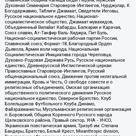
Духовная Семинария Староверов-Инглингов, Нурджулар, К
Богодержавию, Таблиги Джамаат, Свидетели Иеговы,
Русское национальное единство, Национал-
социалистическое общество, Джамаат мувахидов,
Объединенный Вилайат Кабарды, Балкарии и Карачая,
Союз славян, Ат-Такфир Валь-Хиджра, Пит Буль,
Национал-социалистическая рабочая партия России,
Славянский союз, Формат-18, Благородный Орден
Дьявола, Армия воли народа, Национальная
Социалистическая Инициатива города Череповца,
Духовно-Родовая Держава Русь, Русское национальное
единство, Древнерусской Инглистической церкви
Православных Староверов-Инглингов, Русский
общенациональный союз, Движение против нелегальной
иммиграции, Кровь и Честь, О свободе совести и о
религиозных объединениях, Омская организация
общественного политического движения Русское
национальное единство, Северное Братство, Клуб
Болельщиков Футбольного Клуба Динамо,
Файзрахманисты, Мусульманская религиозная организация
п. Боровский, Община Коренного Русского народа
Щелковского района, Правый сектор, УНА - УНСО,
Украинская повстанческая армия, Тризуб им. Степана
Бандеры, Братство, Белый Крест, Misanthropic division,