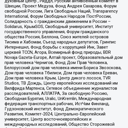
духовный центр , Риддл, Русский антивоенный комитет в
Швеции, Проект Медуза, Фонд Андрея Сахарова, Форум
свободной России, Лига Свободных Наций, Transparеncy
International, Форум Свободных Народов ПостРоссии,
Солидарность с гражданским движением в России –
Solidarus, КрымSOS, Свободный университет, Институт
государственного управления, Форум гражданского
общества Россия, Беллона, Союз жителей островов
Тисима и Хабомаи, Съезд народных депутатов, Гринпис
Интернешнл, Фонд борьбы с коррупцией Инк, Завет
церквей TCCN, Агора, Всемирный фонд природы, BDR
Novaja Gazeta-Europe, Алтай проект, Образовательный дом
прав человека Чернигов, Фонд Дом Прав Человека,
Белорусский дом прав человека имени Бориса Звозскова,
Дом прав человека Тбилиси, Дом прав человека Ереван,
Дом прав человека Крым, Центр дикого лосося, TVR
Studios, ТВ Дождь, Центр европейских исследований им
Вилфрида Мартенса, Сетевое объединение журналистов
расследователей, АЛЛАТРА, За свободную Россию,
Свободная Бурятия, Uralic, UnKremlin, Международная
федерация транспортных рабочих, ИстЧам Финланд,
Гудзоновский институт, Фонд Демократического
Развития, Комитет-2024, Центрально-Европейский
университет, Центр восточноевропейских и
международных исследований, Общество Сторожевой