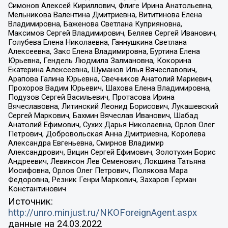
Симонов Алексей Кириллович, Флиге Ирина Анатольевна,
Мельникова Валентина Дмитриевна, Вититинова Елена
Владимировна, Баженова Светлана Куприяновна,
Максимов Сергей Владимирович, Беляев Сергей Иванович,
Голубева Елена Николаевна, Ганнушкина Светлана
Алексеевна, Закс Елена Владимировна, Буртина Елена
Юрьевна, Гендель Людмила Залмановна, Кокорина
Екатерина Алексеевна, Шуманов Илья Вячеславович,
Арапова Галина Юрьевна, Свечников Анатолий Мариевич,
Прохоров Вадим Юрьевич, Шахова Елена Владимировна,
Подузов Сергей Васильевич, Протасова Ирина
Вячеславовна, Литинский Леонид Борисович, Лукашевский
Сергей Маркович, Бахмин Вячеслав Иванович, Шабад
Анатолий Ефимович, Сухих Дарья Николаевна, Орлов Олег
Петрович, Добровольская Анна Дмитриевна, Королева
Александра Евгеньевна, Смирнов Владимир
Александрович, Вицин Сергей Ефимович, Золотухин Борис
Андреевич, Левинсон Лев Семенович, Локшина Татьяна
Иосифовна, Орлов Олег Петрович, Полякова Мара
Федоровна, Резник Генри Маркович, Захаров Герман
Константинович
Источник:
http://unro.minjust.ru/NKOForeignAgent.aspx
данные на
24.03.2022