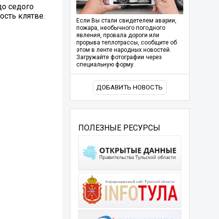
до седого
сть клятве.
Если Вы стали свидетелем аварии,
пожара, необычного погодного
явления, провала дороги или
прорыва теплотрассы, сообщите об
этом в ленте народных новостей.
Загружайте фотографии через
специальную форму.
ДОБАВИТЬ НОВОСТЬ
ПОЛЕЗНЫЕ РЕСУРСЫ