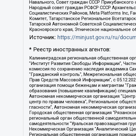
Навального, Совет граждан СССР Прикубанского 
Народный совет граждан РСФСР СССР Архангельск
Социалистических Районов, Meta Platforms Inc, 
Комитет, Татарстанское Региональное Всетатар
Татарской Автономной Советской Социалистическ
Красноярского края, Этническое национальное о
Источник:
https://minjust.gov.ru/ru/doc
* Реестр иностранных агентов:
Калининградская региональная общественная организация "Экозащита!-Женсовет", Фонд содействия защите прав и свобод граждан "Общественный вердикт", Фонд "Институт Развития Свободы Информации", Частное учреждение "Информационное агентство МЕМО. РУ", Региональная общественная организация "Общественная комиссия по сохранению наследия академика Сахарова", Фонд поддержки свободы прессы, Санкт-Петербургская общественная правозащитная организация "Гражданский контроль", Межрегиональная общественная организация "Информационно-просветительский центр "Мемориал", Региональный Фонд "Центр Защиты Прав Средств Массовой Информации", с 05.12.2023 Фонд "Центр Защиты Прав Средств массовой информации", Региональная общественная благотворительная организация помощи беженцам и мигрантам "Гражданское содействие", Негосударственное образовательное учреждение дополнительного профессионального образования (повышение квалификации) специалистов "АКАДЕМИЯ ПО ПРАВАМ ЧЕЛОВЕКА", Свердловская региональная общественная организация "Сутяжник", Автономная некоммерческая организация "Центр независимых социологических исследований", Союз общественных объединений "Российский исследовательский центр по правам человека", Региональное общественное учреждение научно-информационный центр "МЕМОРИАЛ", Некоммерческая организация "Фонд защиты гласности", Автономная некоммерческая организация "Институт прав человека", Городская общественная организация "Екатеринбургское общество "МЕМОРИАЛ", Городская общественная организация "Рязанское историко-просветительское и правозащитное общество "Мемориал" (Рязанский Мемориал), Челябинский региональный орган общественной самодеятельности – женское общественное объединение "Женщины Евразии", Челябинский региональный орган общественной самодеятельности "Уральская правозащитная группа", Фонд содействия защите здоровья и социальной справедливости имени Андрея Рылькова, Автономная Некоммерческая Организация "Аналитический Центр Юрия Левады", Автономная некоммерческая организация социальной поддержки населения "Проект Апрель", Региональная общественная организация помощи женщинам и детям, находящимся в кризисной ситуации "Информационно-методический центр "Анна", Фонд содействия развитию массовых коммуникаций и правовому просвещению "Так-так-Так", Фонд содействия устойчивому развитию "Серебряная тайга", Свердловский региональный общественный фонд социальных проектов "Новое время", "Idel.Реалии", Кавказ.Реалии, Крым.Реалии, Телеканал Настоящее Время, Татаро-башкирская служба Радио Свобода (Azatliq Radiosi), Радио Свободная Европа/Радио Свобода (PCE/PC), "Сибирь.Реалии", "Фактограф", Благотворительный фонд помощи осужденным и их семьям, Автономная некоммерческая организация "Институт глобализации и социальных движений", Фонд "В защиту прав заключенных", Частное учреждение "Центр поддержки и содействия развитию средств массовой информации", Пензенский региональный общественный благотворительный фонд "Гражданский союз", "Север.Реалии", Некоммерческая организация Фонд "Правовая инициатива", 