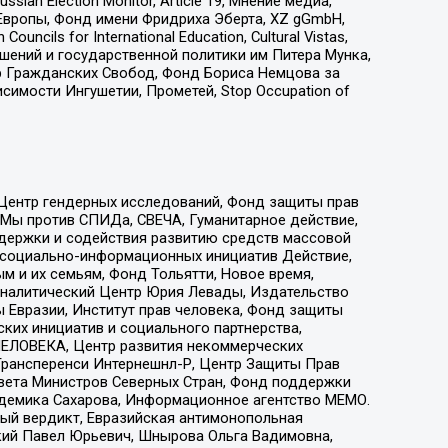
an Election Monitor, Article 19, Мнение медиа,
Европы, Фонд имени Фридриха Эберта, XZ gGmbH,
ls for International Education, Cultural Vistas,
ошений и государственной политики им Питера Мунка,
 Гражданских Свобод, Фонд Бориса Немцова за
имости Ингушетии, Прометей, Stop Occupation of
 Центр гендерных исследований, Фонд защиты прав
 Мы против СПИДа, СВЕЧА, Гуманитарное действие,
ддержки и содействия развитию средств массовой
р социально-информационных инициатив Действие,
 и их семьям, Фонд Тольятти, Новое время,
, Аналитический Центр Юрия Левады, Издательство
 Евразии, Институт прав человека, Фонд защиты
ких инициатив и социального партнерства,
ЕЛОВЕКА, Центр развития некоммерческих
 Трансперенси Интернешнл-Р, Центр Защиты Прав
овета Министров Северных Стран, Фонд поддержки
адемика Сахарова, Информационное агентство МЕМО.
ый вердикт, Евразийская антимонопольная
кий Павел Юрьевич, Шнырова Ольга Вадимовна,