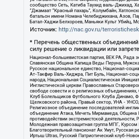
сообщество Сеть, Катиба Таухид валь-Джихад, Хай
“Джамаат “Красный пахарь”, Колумбайн, Хатлонск
батальон имени Номана Челебиджихана, Азов, Па
Батал-Хаджи Белхороев, Маньяки Культ Убийц, М
Источник:
http://nac.gov.ru/terroristichesk
* Перечень общественных объединений 
силу решение о ликвидации или запрете
Национал-большевистская партия, ВЕК РА, Рада 
Славянская Община Капища Веды Перуна, Мужская
Русское национальное единство, Национал-социа
Ат-Такфир Валь-Хиджра, Пит Буль, Национал-соц
народа, Национальная Социалистическая Инициат
Инглистической церкви Православных Староверов
свободе совести и о религиозных объединениях,
Клуб Болельщиков Футбольного Клуба Динамо, Фа
Щелковского района, Правый сектор, УНА - УНСО, У
Религиозное объединение последователей инглии
объединение Атака, Мечеть Мирмамеда, Община К
противодействии экстремистской деятельности, 
Молодежная правозащитная группа МПГ, Курсом П
Благотворительный пансионат Ак Умут, Русская ре
Иртыш Ultras, Русский Патриотический клуб-Нов