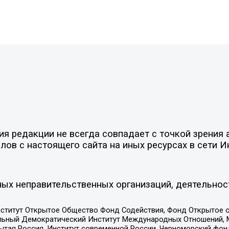
 редакции не всегда совпадает с точкой зрения а
ов с настоящего сайта на иных ресурсах в сети И
ых неправительственных организаций, деятельнос
ститут Открытое Общество Фонд Содействия, Фонд Открытое 
альный Демократический Институт Международных Отношений,
тая Россия, Институт современной России, Черноморский фонд