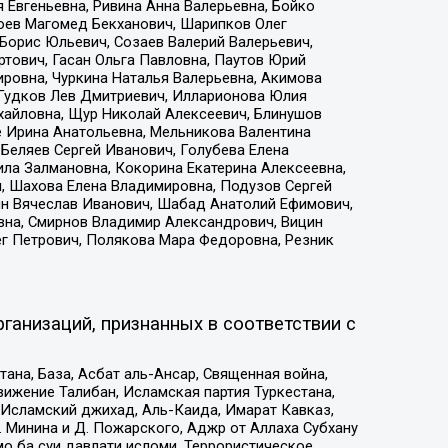
 Евгеньевна, Ривина Анна Валерьевна, Бойко
хоев Магомед Бекханович, Шарипков Олег
Борис Юльевич, Созаев Валерий Валерьевич,
тович, Гасан Ольга Павловна, Паутов Юрий
ровна, Чуркина Наталья Валерьевна, Акимова
 Гудков Лев Дмитриевич, Илларионова Юлия
ихайловна, Щур Николай Алексеевич, Блинушов
е Ирина Анатольевна, Мельникова Валентина
Беляев Сергей Иванович, Голубева Елена
ила Залмановна, Кокорина Екатерина Алексеевна,
, Шахова Елена Владимировна, Подузов Сергей
ин Вячеслав Иванович, Шабад Анатолий Ефимович,
вна, Смирнов Владимир Александрович, Вицин
ег Петрович, Полякова Мара Федоровна, Резник
ганизаций, признанных в соответствии с
на, База, Асбат аль-Ансар, Священная война,
ижение Талибан, Исламская партия Туркестана,
Исламский джихад, Аль-Каида, Имарат Кавказ,
 Минина и Д. Пожарского, Аджр от Аллаха Субхану
о ба суи давлати исломи, Террористическое