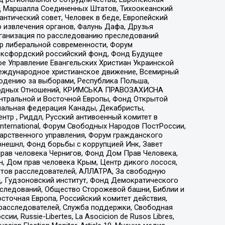
 Маршалла Соединенных Штатов, Тихоокеанский
нтический совет, Человек в беде, Европейский
 извлечения органов, Фалунь Дафа, Друзья
рганизация по расследованию преследований
тр либеральной современности, Форум
 Оксфордский российский фонд, Фонд Будущее
е Управление Евангельских Христиан Украинской
еждународное христианское движение, Всемирный
людению за выборами, Республика Польша,
народных Отношений, КРИМСЬКА ПРАВОЗАХИСНА
ы Центральной и Восточной Европы, Фонд Открытой
иональная федерация Канады, Декабристы,
тр , Риддл, Русский антивоенный комитет в
nternational, Форум Свободных Народов ПостРоссии,
дарственного управления, Форум гражданского
рнешнл, Фонд борьбы с коррупцией Инк, Завет
прав человека Чернигов, Фонд Дом Прав Человека,
н, Дом прав человека Крым, Центр дикого лосося,
стов расследователей, АЛЛАТРА, За свободную
д, Гудзоновский институт, Фонд Демократического
сследований, Общество Сторожевой башни, Библии и
сточная Европа, Российский комитет действия,
-расследователей, Служба поддержки, Свободная
 Russie-Libertes, La Asocicion de Rusos Libres,