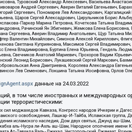
совна, Туровский Александр Алексеевич, Васильева Анастасия
Пивоваров Андрей Сергеевич, Аверин Виталий Евгеньевич, Бара
горий Сергеевич, Пономарев Лев Александрович, Каргалицкий 
ньевна, Щаров Сергей Алексадрович, Цирульников Борис Альбер
ислакова-Паркер Марина Петровна, Кочеткова Татьяна Владими
сандровна, Рачинский Ян Збигневич, Жемкова Елена Борисовна,
лана Сергеевна, Аверин Владимир Анатольевич, Щур Татьяна М
фтер Валентин Михайлович, Симонов Алексей Кириллович, Флиг
женова Светлана Куприяновна, Максимов Сергей Владимирович, 
кс Елена Владимировна, Буртина Елена Юрьевна, Гендель Людм
евна, Свечников Анатолий Мариевич, Прохоров Вадим Юрьевич
инский Леонид Борисович, Лукашевский Сергей Маркович, Бахм
Добровольская Анна Дмитриевна, Королева Александра Евгенье
евинсон Лев Семенович, Локшина Татьяна Иосифовна, Орлов Ол
ignAgent.aspx
данные на
24.03.2022
ций, в том числе иностранных и международных ор
ции террористическими:
ил моджахедов Кавказа, Конгресс народов Ичкерии и Дагеста
ламского освобождения, Лашкар-И-Тайба, Исламская группа, Дв
ения исламского наследия, Дом двух святых, Джунд аш-Шам, 
жабха аль-Нусра ли-Ахль аш-Шам, Народное ополчение имени К.
ата Ат-Тавхида Валь-Джихад, Чистопольский Джамаат, Рохнам