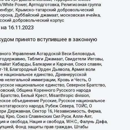
/White Power, Артподготовка, Религиозная группа
Оренбург, Крымско-татарский добровольческий
орона, Дуббайский джамаат, московская ячейка,
усский добровольческий корпус
 на
16.11.2023
судом принято вступившее в законную
вного Управления Асгардской Веси Беловодья,
годержавию, Таблиги Джамаат, Свидетели Иеговы,
айат Кабарды, Балкарии и Карачая, Союз славян,
т-18, Благородный Орден Дьявола, Армия воли
ое национальное единство, Древнерусской
 нелегальной иммиграции, Кровь и Честь, О
усское национальное единство, Северное Братство,
ровский, Община Коренного Русского народа
атство, Белый Крест, Misanthropic division,
еское объединение Русские, Русское национальное
котатарского народа, Рубеж Севера, ТОЙС, О
ри Державная, Сектор 16, Независимость, Фирма,
д Крю, Союз Славянских Сил Руси, Алля-Аят,
я и свобода, Нация и свобода, W.H.С., Фалунь Дафа,
рупцией, Фонд защиты прав граждан, Штабы