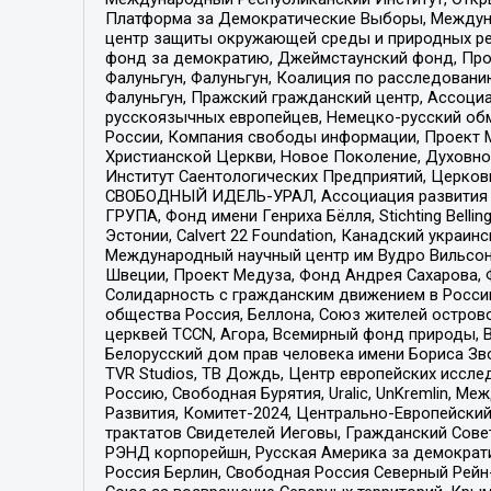
Платформа за Демократические Выборы, Междуна
центр защиты окружающей среды и природных ресу
фонд за демократию, Джеймстаунский фонд, Прож
Фалуньгун, Фалуньгун, Коалиция по расследован
Фалуньгун, Пражский гражданский центр, Ассоци
русскоязычных европейцев, Немецко-русский об
России, Компания свободы информации, Проект М
Христианской Церкви, Новое Поколение, Духовн
Институт Саентологических Предприятий, Церков
СВОБОДНЫЙ ИДЕЛЬ-УРАЛ, Ассоциация развития ж
ГРУПА, Фонд имени Генриха Бёлля, Stichting Bellin
Эстонии, Calvert 22 Foundation, Канадский укра
Международный научный центр им Вудро Вильсона
Швеции, Проект Медуза, Фонд Андрея Сахарова, Ф
Солидарность с гражданским движением в России 
общества Россия, Беллона, Союз жителей острово
церквей TCCN, Агора, Всемирный фонд природы, B
Белорусский дом прав человека имени Бориса Зво
TVR Studios, ТВ Дождь, Центр европейских иссл
Россию, Свободная Бурятия, Uralic, UnKremlin, 
Развития, Комитет-2024, Центрально-Европейски
трактатов Свидетелей Иеговы, Гражданский Совет
РЭНД корпорейшн, Русская Америка за демократи
Россия Берлин, Свободная Россия Северный Рейн-В