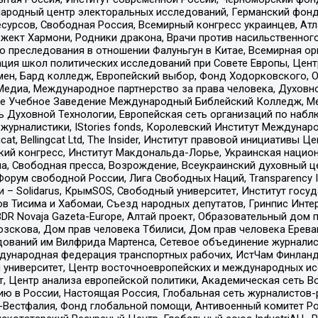
родный центр электоральных исследований, Германский фонд
рсов, Свободная Россия, Всемирный конгресс украинцев, Атла
ект Хармони, Родники дракона, Врачи против насильственного
ию преследования в отношении Фалуньгун в Китае, Всемирная о
ация школ политических исследований при Совете Европы, Цен
мен, Бард колледж, Европейский выбор, Фонд Ходорковского,
едиа, Международное партнерство за права человека, Духовно
ое Учебное Заведение Международный Библейский Колледж, М
ь Духовной Технологии, Европейская сеть организаций по наб
урналистики, IStories fonds, Королевский Институт Между
gcat, Bellingcat Ltd, The Insider, Институт правовой инициатив
инский конгресс, Институт Макдональда-Лорье, Украинская нац
, Свободная пресса, Возрождение, Всеукраинский духовный цен
орум свободной России, Лига Свободных Наций, Transparеncy I
– Solidarus, КрымSOS, Свободный университет, Институт госу
в Тисима и Хабомаи, Съезд народных депутатов, Гринпис Инте
DR Novaja Gazeta-Europe, Алтай проект, Образовательный дом 
зскова, Дом прав человека Тбилиси, Дом прав человека Ерева
едований им Вилфрида Мартенса, Сетевое объединение журнали
Международная федерация транспортных рабочих, ИстЧам Финлан
й университет, Центр восточноевропейских и международных и
, Центр анализа европейской политики, Академическая сеть Во
ю в России, Настоящая Россия, Глобальная сеть журналистов
естфалия, Фонд глобальной помощи, Антивоенный комитет России,