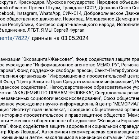
округа г. Краснодара, Мужское государство, Народное объедин
ой области, Проект Штурм, Граждане СССР, Держава Союз Сов
Facebook, Instagram, WhatsApp, СИЧ-С14, Добровольческое Движ
ское общественное движение, Невоград, Молодежное Демократ
ой Республики, Конгресс ойрат-калмыцкого народа, Исполнит
бъединение, ЛГБТ, Я.МЫ Сергей Фургал
uments/7822/
данные на
03.05.2024
Общество с ограниченной ответственностью "Радио Свободная Европа/Радио Свобода", Чешское информационное агентство "MEDIUM-ORIENT", Красноярская региональная общественная организация "Мы против СПИДа", Камалягин Денис Николаевич, Маркелов Сергей Евгеньевич, Пономарев Лев Александрович, Савицкая Людмила Алексеевна, Автономная некоммерческая организация "Центр по работе с проблемой насилия "НАСИЛИЮ.НЕТ", Межрегиональный профессиональный союз работников здравоохранения "Альянс врачей", Юридическое лицо, зарегистрированное в Латвийской Республике, SIA "Medusa Project" (регистрационный номер 40103797863, дата регистрации 10.06.2014), Некоммерческая организация "Фонд по борьбе с коррупцией", Автономная некоммерческая организация "Институт права и публичной политики", Баданин Роман Сергеевич, Гликин Максим Александрович, Железнова Мария Михайловна, Лукьянова Юлия Сергеевна, Маетная Елизавета Витальевна, Маняхин Петр Борисович, Чуракова Ольга Владимировна, Ярош Юлия Петровна, Юридическое лицо "The Insider SIA", зарегистрированное в Риге, Латвийская Республика (дата регистрации 26.06.2015), являющееся администратором доменного имени интернет-издания "The Insider SIA", https://theins.ru, Постернак Алексей Евгеньевич, Рубин Михаил Аркадьевич, Анин Роман Александрович, Юридическое лицо Istories fonds, зарегистрированное в Латвийской Республике (регистрационный номер 50008295751, дата регистрации 24.02.2020), Великовский Дмитрий Александрович, Долинина Ирина Николаевна, Мароховская Алеся Алексеевна, Шлейнов Роман Юрьевич, Шмагун Олеся Валентиновна, Общество с ограниченной ответственностью "Альтаир 2021", Общество с ограниченной ответственностью "Вега 2021", Общество с ограниченной ответственностью "Главный редактор 2021", Общество с ограниченной ответственностью "Ромашки монолит", Важенков Артем Валерьевич, Ивановская областная общественная организация "Центр гендерных исследований", Гурман Юрий Альбертович, Медиапроект "ОВД-Инфо", Егоров Владимир Владимирович, Жилинский Владимир Александрович, Общество с ограниченной ответственностью "ЗП", Иванова София Юрьевна, Карезина Инна Павловна, Кильтау Екатерина Викторовна, Петров Алексей Викторович, Пискунов Сергей Евгеньевич, Смирнов Сергей Сергеевич, Тихонов Михаил Сергеевич, Общество с ограниченной ответственностью "ЖУРНАЛИСТ-ИНОСТРАННЫЙ АГЕНТ", Арапова Галина Юрьевна, Вольтская Татьяна Анатольевна, Американская компания "Mason G.E.S. Anonymous Foundation" (США), являющаяся владельцем интернет-издания https://mnews.world/, Компания "Stichting Bellingcat", зарегистрированная в Нидерландах (дата регистрации 11.07.2018), Захаров Андрей Вячеславович, Клепиковская Екатерина Дмитриевна, Общество с ограниченной ответственностью "МЕМО", Перл Роман Александрович, Симонов Евгений Алексеевич, Соловьева Елена Анатольевна, Сотников Даниил Владимирович, Сурначева Елизавета Дмитриевна, Автономная некоммерческая организация по защите прав человека и информированию населения "Якутия – Наше Мнение", Общество с ограниченной ответственностью "Москоу диджитал медиа", с 26.01.2023 Общество с ограниченной ответственностью "Чайка Белые сады", Ветошкина Валерия Валерьевна, Заговора Максим Александрович, Межрегиональное общественное движение "Российская ЛГБТ - сеть", Оленичев Максим Владимирович, Павлов Иван Юрьевич, Скворцова Елена Сергеевна, Общество с ограниченной ответственностью "Как бы инагент", Кочетков Игорь Викторович, Общество с ограниченной ответственностью "Честные выборы", Еланчик Олег Александрович, Общество с ограниченной ответственностью "Нобелевский призыв", Гималова Регина Эмилевна, Григорьев Андрей Валерьевич, Григорьева Алина Александровна, Ассоциация по содействию защите прав призывников, альтернативнослужащих и военнослужащих "Правозащитная группа "Гражданин.Армия.Право", Хисамова Регина Фаритовна, Автономная некоммерческая организация по реализа