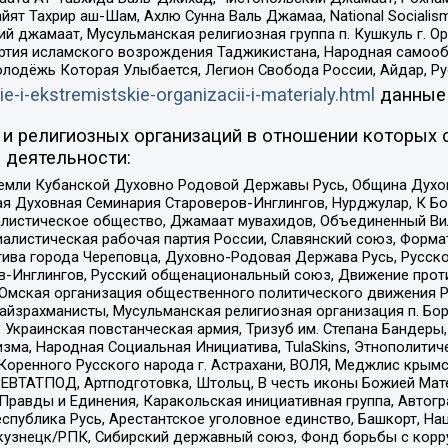
ят Тахрир аш-Шам, Ахлю Сунна Валь Джамаа, National Socialism
ий джамаат, Мусульманская религиозная группа п. Кушкуль г. 
ртия исламского возрождения Таджикистана, Народная самооб
олодёжь Которая Улыбается, Легион Свобода России, Айдар, Р
ie-i-ekstremistskie-organizacii-i-materialy.html
данные
и религиозных организаций в отношении которых 
 деятельности:
земли Кубанской Духовно Родовой Державы Русь, Община Духо
 Духовная Семинария Староверов-Инглингов, Нурджулар, К Бо
листическое общество, Джамаат мувахидов, Объединенный Вил
иалистическая рабочая партия России, Славянский союз, Форма
ива города Череповца, Духовно-Родовая Держава Русь, Русск
-Инглингов, Русский общенациональный союз, Движение против
 Омская организация общественного политического движения Р
йзрахманисты, Мусульманская религиозная организация п. Бо
краинская повстанческая армия, Тризуб им. Степана Бандеры, Бр
зма, Народная Социальная Инициатива, TulaSkins, Этнополитич
оренного Русского народа г. Астрахани, ВОЛЯ, Меджлис крымс
РЕВТАТПОД, Артподготовка, Штольц, В честь иконы Божией Мате
равды и Единения, Каракольская инициативная группа, Автогра
спублика Русь, Арестантское уголовное единство, Башкорт, Наци
окузнецк/РПК, Сибирский державный союз, Фонд борьбы с кор