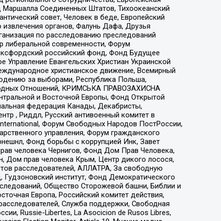
 Маршалла Соединенных Штатов, Тихоокеанский
нтический совет, Человек в беде, Европейский
 извлечения органов, Фалунь Дафа, Друзья
рганизация по расследованию преследований
тр либеральной современности, Форум
 Оксфордский российский фонд, Фонд Будущее
е Управление Евангельских Христиан Украинской
еждународное христианское движение, Всемирный
людению за выборами, Республика Польша,
народных Отношений, КРИМСЬКА ПРАВОЗАХИСНА
ы Центральной и Восточной Европы, Фонд Открытой
иональная федерация Канады, Декабристы,
тр , Риддл, Русский антивоенный комитет в
nternational, Форум Свободных Народов ПостРоссии,
дарственного управления, Форум гражданского
рнешнл, Фонд борьбы с коррупцией Инк, Завет
прав человека Чернигов, Фонд Дом Прав Человека,
н, Дом прав человека Крым, Центр дикого лосося,
стов расследователей, АЛЛАТРА, За свободную
д, Гудзоновский институт, Фонд Демократического
сследований, Общество Сторожевой башни, Библии и
сточная Европа, Российский комитет действия,
-расследователей, Служба поддержки, Свободная
 Russie-Libertes, La Asocicion de Rusos Libres,