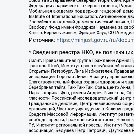
Союз за возвращение Северных территорий, Крымско
Федерация анархического черного креста, Радио
Мобильная академия поддержки гендерной демократи
Institute of International Education, Антивоенн
Российско-канадский демократический альянс, 
Свободу, Фонд имени Фридриха Науманна за свобо
Karelia, Вернись живым, Фридом Хаус, СОТА меди
Источник:
https://minjust.gov.ru/ru/doc
* Сведения реестра НКО, выполняющих 
Лилит, Правозащитная группа Гражданин.Армия.П
граждан Штаб, Институт права и публичной поли
Открытый Петербург, Лига Избирателей, Правова
информации, Горячая Линия, В защиту прав закл
Благотворительный фонд охраны здоровья и защи
Серебряная тайга, Так-Так-Так, Сова, центр Анн
Парк Гагарина, Фонд имени Андрея Рылькова, Сф
гласности, Российский исследовательский центр 
Гражданское действие, Центр независимых соци
организаций, Частное учреждение в Калининград
Средств Массовой Информации, Институт развити
свободы прессы, Гражданский контроль, Человек
РУ, Институт региональной прессы, Институт Ра
ассоциация, Бедушев Петр Петрович, Дзугкоева 