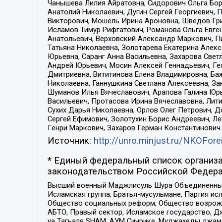
Чанышева Лилия Айратовна, Сидорович Ольга Бори
Анатолий Николаевич, Дугин Сергей Георгиевич, 
Викторович, Мошель Ирина Ароновна, Шведов Гри
Исламов Тимур Рифгатович, Романова Ольга Евге
Анатольевич, Верховский Александр Маркович, П
Татьяна Николаевна, Золотарева Екатерина Алек
Юрьевна, Саранг Анна Васильевна, Захарова Свет
Андрей Юрьевич, Мосин Алексей Геннадьевич, Ге
Дмитриевна, Вититинова Елена Владимировна, Ба
Николаевна, Ганнушкина Светлана Алексеевна, За
Шуманов Илья Вячеславович, Арапова Галина Юрь
Васильевич, Протасова Ирина Вячеславовна, Лит
Сухих Дарья Николаевна, Орлов Олег Петрович, 
Сергей Ефимович, Золотухин Борис Андреевич, Л
Генри Маркович, Захаров Герман Константинович
Источник:
http://unro.minjust.ru/NKOFore
* Единый федеральный список организа
законодательством Российской Федера
Высший военный Маджлисуль Шура Объединенных с
Исламская группа, Братья-мусульмане, Партия ис
Общество социальных реформ, Общество возрожд
АБТО, Правый сектор, Исламское государство, Д
уа Тагьаля SHAM, АУМ Синрике, Муджахеды джама