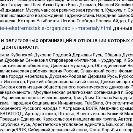
ят Тахрир аш-Шам, Ахлю Сунна Валь Джамаа, National Socialism
ий джамаат, Мусульманская религиозная группа п. Кушкуль г. 
ртия исламского возрождения Таджикистана, Народная самооб
олодёжь Которая Улыбается, Легион Свобода России, Айдар, Р
ie-i-ekstremistskie-organizacii-i-materialy.html
данные
и религиозных организаций в отношении которых 
 деятельности:
земли Кубанской Духовно Родовой Державы Русь, Община Духо
 Духовная Семинария Староверов-Инглингов, Нурджулар, К Бо
листическое общество, Джамаат мувахидов, Объединенный Вил
иалистическая рабочая партия России, Славянский союз, Форма
ива города Череповца, Духовно-Родовая Держава Русь, Русск
-Инглингов, Русский общенациональный союз, Движение против
 Омская организация общественного политического движения Р
йзрахманисты, Мусульманская религиозная организация п. Бо
краинская повстанческая армия, Тризуб им. Степана Бандеры, Бр
зма, Народная Социальная Инициатива, TulaSkins, Этнополитич
оренного Русского народа г. Астрахани, ВОЛЯ, Меджлис крымс
РЕВТАТПОД, Артподготовка, Штольц, В честь иконы Божией Мате
равды и Единения, Каракольская инициативная группа, Автогра
спублика Русь, Арестантское уголовное единство, Башкорт, Наци
окузнецк/РПК, Сибирский державный союз, Фонд борьбы с кор