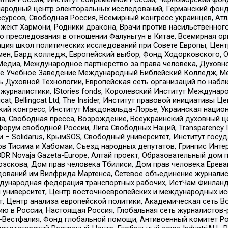
родный центр электоральных исследований, Германский фонд
рсов, Свободная Россия, Всемирный конгресс украинцев, Атла
ект Хармони, Родники дракона, Врачи против насильственного
ию преследования в отношении Фалуньгун в Китае, Всемирная о
ация школ политических исследований при Совете Европы, Цен
мен, Бард колледж, Европейский выбор, Фонд Ходорковского,
едиа, Международное партнерство за права человека, Духовно
ое Учебное Заведение Международный Библейский Колледж, М
ь Духовной Технологии, Европейская сеть организаций по наб
урналистики, IStories fonds, Королевский Институт Между
gcat, Bellingcat Ltd, The Insider, Институт правовой инициатив
инский конгресс, Институт Макдональда-Лорье, Украинская нац
, Свободная пресса, Возрождение, Всеукраинский духовный цен
орум свободной России, Лига Свободных Наций, Transparеncy I
– Solidarus, КрымSOS, Свободный университет, Институт госу
в Тисима и Хабомаи, Съезд народных депутатов, Гринпис Инте
DR Novaja Gazeta-Europe, Алтай проект, Образовательный дом 
зскова, Дом прав человека Тбилиси, Дом прав человека Ерева
едований им Вилфрида Мартенса, Сетевое объединение журнали
Международная федерация транспортных рабочих, ИстЧам Финлан
й университет, Центр восточноевропейских и международных и
, Центр анализа европейской политики, Академическая сеть Во
ю в России, Настоящая Россия, Глобальная сеть журналистов
естфалия, Фонд глобальной помощи, Антивоенный комитет России,