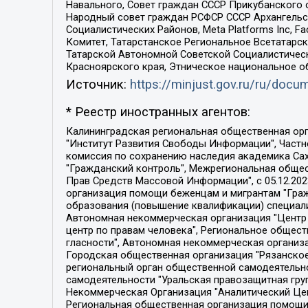
Навального, Совет граждан СССР Прикубанского 
Народный совет граждан РСФСР СССР Архангельск
Социалистических Районов, Meta Platforms Inc, 
Комитет, Татарстанское Региональное Всетатар
Татарской Автономной Советской Социалистическ
Красноярского края, Этническое национальное о
Источник:
https://minjust.gov.ru/ru/doc
* Реестр иностранных агентов:
Калининградская региональная общественная организация "Экозащита!-Женсовет", Фонд содействия защите прав и свобод граждан "Общественный вердикт", Фонд "Институт Развития Свободы Информации", Частное учреждение "Информационное агентство МЕМО. РУ", Региональная общественная организация "Общественная комиссия по сохранению наследия академика Сахарова", Фонд поддержки свободы прессы, Санкт-Петербургская общественная правозащитная организация "Гражданский контроль", Межрегиональная общественная организация "Информационно-просветительский центр "Мемориал", Региональный Фонд "Центр Защиты Прав Средств Массовой Информации", с 05.12.2023 Фонд "Центр Защиты Прав Средств массовой информации", Региональная общественная благотворительная организация помощи беженцам и мигрантам "Гражданское содействие", Негосударственное образовательное учреждение дополнительного профессионального образования (повышение квалификации) специалистов "АКАДЕМИЯ ПО ПРАВАМ ЧЕЛОВЕКА", Свердловская региональная общественная организация "Сутяжник", Автономная некоммерческая организация "Центр независимых социологических исследований", Союз общественных объединений "Российский исследовательский центр по правам человека", Региональное общественное учреждение научно-информационный центр "МЕМОРИАЛ", Некоммерческая организация "Фонд защиты гласности", Автономная некоммерческая организация "Институт прав человека", Городская общественная организация "Екатеринбургское общество "МЕМОРИАЛ", Городская общественная организация "Рязанское историко-просветительское и правозащитное общество "Мемориал" (Рязанский Мемориал), Челябинский региональный орган общественной самодеятельности – женское общественное объединение "Женщины Евразии", Челябинский региональный орган общественной самодеятельности "Уральская правозащитная группа", Фонд содействия защите здоровья и социальной справедливости имени Андрея Рылькова, Автономная Некоммерческая Организация "Аналитический Центр Юрия Левады", Автономная некоммерческая организация социальной поддержки населения "Проект Апрель", Региональная общественная организация помощи женщинам и детям, находящимся в кризисной ситуации "Информационно-методический центр "Анна", Фонд содействия развитию массовых коммуникаций и правовому просвещению "Так-так-Так", Фонд содействия устойчивому развитию "Серебряная тайга", Свердловский региональный общественный фонд социальных проектов "Новое время", "Idel.Реалии", Кавказ.Реалии, Крым.Реалии, Телеканал Настоящее Время, Татаро-башкирская служба Радио Свобода (Azatliq Radiosi), Радио Свободная Европа/Радио Свобода (PCE/PC), "Сибирь.Реалии", "Фактограф", Благотворительный фонд помощи осужденным и их семьям, Автономная некоммерческая организация "Институт глобализации и социальных движений", Фонд "В защиту прав заключенных", Частное учреждение "Центр поддержки и содействия развитию средств массовой информации", Пензенский региональный общественный благотворительный фонд "Гражданский союз", "Север.Реалии", Некоммерческая организация Фонд "Правовая инициатива", 