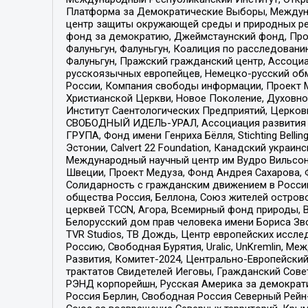
Платформа за Демократические Выборы, Междуна
центр защиты окружающей среды и природных ресу
фонд за демократию, Джеймстаунский фонд, Прож
Фалуньгун, Фалуньгун, Коалиция по расследован
Фалуньгун, Пражский гражданский центр, Ассоци
русскоязычных европейцев, Немецко-русский об
России, Компания свободы информации, Проект М
Христианской Церкви, Новое Поколение, Духовн
Институт Саентологических Предприятий, Церков
СВОБОДНЫЙ ИДЕЛЬ-УРАЛ, Ассоциация развития ж
ГРУПА, Фонд имени Генриха Бёлля, Stichting Bellin
Эстонии, Calvert 22 Foundation, Канадский укра
Международный научный центр им Вудро Вильсона
Швеции, Проект Медуза, Фонд Андрея Сахарова, Ф
Солидарность с гражданским движением в России 
общества Россия, Беллона, Союз жителей острово
церквей TCCN, Агора, Всемирный фонд природы, B
Белорусский дом прав человека имени Бориса Зво
TVR Studios, ТВ Дождь, Центр европейских иссл
Россию, Свободная Бурятия, Uralic, UnKremlin, 
Развития, Комитет-2024, Центрально-Европейски
трактатов Свидетелей Иеговы, Гражданский Совет
РЭНД корпорейшн, Русская Америка за демократи
Россия Берлин, Свободная Россия Северный Рейн-В