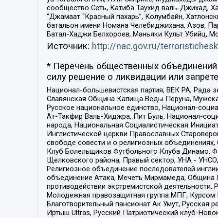
сообщество Сеть, Катиба Таухид валь-Джихад, Хай
“Джамаат “Красный пахарь”, Колумбайн, Хатлонск
батальон имени Номана Челебиджихана, Азов, Па
Батал-Хаджи Белхороев, Маньяки Культ Убийц, М
Источник:
http://nac.gov.ru/terroristichesk
* Перечень общественных объединений 
силу решение о ликвидации или запрете
Национал-большевистская партия, ВЕК РА, Рада 
Славянская Община Капища Веды Перуна, Мужская
Русское национальное единство, Национал-социа
Ат-Такфир Валь-Хиджра, Пит Буль, Национал-соц
народа, Национальная Социалистическая Инициат
Инглистической церкви Православных Староверов
свободе совести и о религиозных объединениях,
Клуб Болельщиков Футбольного Клуба Динамо, Фа
Щелковского района, Правый сектор, УНА - УНСО, У
Религиозное объединение последователей инглии
объединение Атака, Мечеть Мирмамеда, Община К
противодействии экстремистской деятельности, 
Молодежная правозащитная группа МПГ, Курсом П
Благотворительный пансионат Ак Умут, Русская ре
Иртыш Ultras, Русский Патриотический клуб-Нов