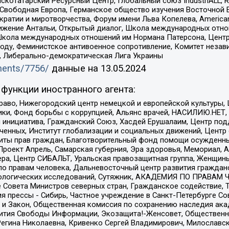
татарский Ресурсный Центр, Глобальный союз IndustriALL, Russi
 Свободная Европа, Германское общество изучения Восточной 
и и миротворчества, Форум имени Льва Копелева, American Counci
ое движение Антальи, Открытый диалог, Школа международных отн
Школа международных отношений им Нормана Патерсона, Центр
ду, Феминистское антивоенное сопротивление, Комитет независ
а, Либерально-демократическая Лига Украины
uments/7756/
данные на
13.05.2024
функции иностранного агента:
раво, Нижегородский центр немецкой и европейской культуры,
тики, Фонд борьбы с коррупцией, Альянс врачей, НАСИЛИЮ.НЕТ,
я инициатива, Гражданский Союз, Хасдей Ерушалаим, Центр по
юченных, Институт глобализации и социальных движений, Цент
ты прав граждан, Благотворительный фонд помощи осужденным
а, Проект Апрель, Самарская губерния, Эра здоровья, Мемориал
ера, Центр СИБАЛЬТ, Уральская правозащитная группа, Женщины
по правам человека, Дальневосточный центр развития гражданс
ологических исследований, Сутяжник, АКАДЕМИЯ ПО ПРАВАМ Ч
е Совета Министров северных стран, Гражданское содействие,
я прессы - Сибирь, Частное учреждение в Санкт-Петербурге С
 и Закон, Общественная комиссия по сохранению наследия ак
звития Свободы Информации, Экозащита!-Женсовет, Общественн
Регина Николаевна, Кривенко Сергей Владимирович, Милославс