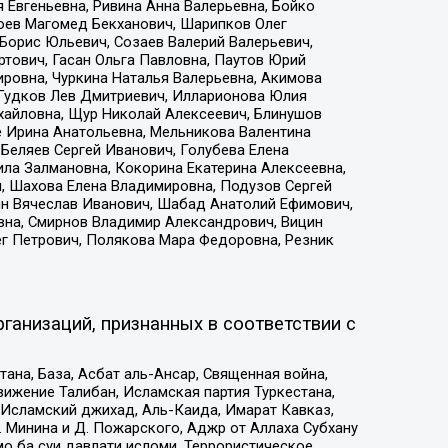
 Евгеньевна, Ривина Анна Валерьевна, Бойко
хоев Магомед Бекханович, Шарипков Олег
Борис Юльевич, Созаев Валерий Валерьевич,
тович, Гасан Ольга Павловна, Паутов Юрий
ровна, Чуркина Наталья Валерьевна, Акимова
 Гудков Лев Дмитриевич, Илларионова Юлия
ихайловна, Щур Николай Алексеевич, Блинушов
е Ирина Анатольевна, Мельникова Валентина
Беляев Сергей Иванович, Голубева Елена
ила Залмановна, Кокорина Екатерина Алексеевна,
, Шахова Елена Владимировна, Подузов Сергей
ин Вячеслав Иванович, Шабад Анатолий Ефимович,
вна, Смирнов Владимир Александрович, Вицин
ег Петрович, Полякова Мара Федоровна, Резник
ганизаций, признанных в соответствии с
на, База, Асбат аль-Ансар, Священная война,
ижение Талибан, Исламская партия Туркестана,
Исламский джихад, Аль-Каида, Имарат Кавказ,
 Минина и Д. Пожарского, Аджр от Аллаха Субхану
о ба суи давлати исломи, Террористическое