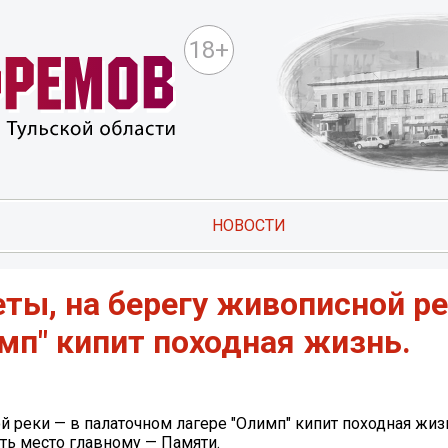
18+
НОВОСТИ
еты, на берегу живописной ре
мп" кипит походная жизнь.
й реки — в палаточном лагере "Олимп" кипит походная жиз
ть место главному — Памяти.