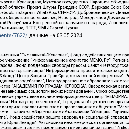
округа г. Краснодара, Мужское государство, Народное объедин
ой области, Проект Штурм, Граждане СССР, Держава Союз Сов
Facebook, Instagram, WhatsApp, СИЧ-С14, Добровольческое Движ
ское общественное движение, Невоград, Молодежное Демократ
ой Республики, Конгресс ойрат-калмыцкого народа, Исполнит
бъединение, ЛГБТ, Я.МЫ Сергей Фургал
uments/7822/
данные на
03.05.2024
Общество с ограниченной ответственностью "Радио Свободная Европа/Радио Свобода", Чешское информационное агентство "MEDIUM-ORIENT", Красноярская региональная общественная организация "Мы против СПИДа", Камалягин Денис Николаевич, Маркелов Сергей Евгеньевич, Пономарев Лев Александрович, Савицкая Людмила Алексеевна, Автономная некоммерческая организация "Центр по работе с проблемой насилия "НАСИЛИЮ.НЕТ", Межрегиональный профессиональный союз работников здравоохранения "Альянс врачей", Юридическое лицо, зарегистрированное в Латвийской Республике, SIA "Medusa Project" (регистрационный номер 40103797863, дата регистрации 10.06.2014), Некоммерческая организация "Фонд по борьбе с коррупцией", Автономная некоммерческая организация "Институт права и публичной политики", Баданин Роман Сергеевич, Гликин Максим Александрович, Железнова Мария Михайловна, Лукьянова Юлия Сергеевна, Маетная Елизавета Витальевна, Маняхин Петр Борисович, Чуракова Ольга Владимировна, Ярош Юлия Петровна, Юридическое лицо "The Insider SIA", зарегистрированное в Риге, Латвийская Республика (дата регистрации 26.06.2015), являющееся администратором доменного имени интернет-издания "The Insider SIA", https://theins.ru, Постернак Алексей Евгеньевич, Рубин Михаил Аркадьевич, Анин Роман Александрович, Юридическое лицо Istories fonds, зарегистрированное в Латвийской Республике (регистрационный номер 50008295751, дата регистрации 24.02.2020), Великовский Дмитрий Александрович, Долинина Ирина Николаевна, Мароховская Алеся Алексеевна, Шлейнов Роман Юрьевич, Шмагун Олеся Валентиновна, Общество с ограниченной ответственностью "Альтаир 2021", Общество с ограниченной ответственностью "Вега 2021", Общество с ограниченной ответственностью "Главный редактор 2021", Общество с ограниченной ответственностью "Ромашки монолит", Важенков Артем Валерьевич, Ивановская областная общественная организация "Центр гендерных исследований", Гурман Юрий Альбертович, Медиапроект "ОВД-Инфо", Егоров Владимир Владимирович, Жилинский Владимир Александрович, Общество с ограниченной ответственностью "ЗП", Иванова София Юрьевна, Карезина Инна Павловна, Кильтау Екатерина Викторовна, Петров Алексей Викторович, Пискунов Сергей Евгеньевич, Смирнов Сергей Сергеевич, Тихонов Михаил Сергеевич, Общество с ограниченной ответственностью "ЖУРНАЛИСТ-ИНОСТРАННЫЙ АГЕНТ", Арапова Галина Юрьевна, Вольтская Татьяна Анатольевна, Американская компания "Mason G.E.S. Anonymous Foundation" (США), являющаяся владельцем интернет-издания https://mnews.world/, Компания "Stichting Bellingcat", зарегистрированная в Нидерландах (дата регистрации 11.07.2018), Захаров Андрей Вячеславович, Клепиковская Екатерина Дмитриевна, Общество с ограниченной ответственностью "МЕМО", Перл Роман Александрович, Симонов Евгений Алексеевич, Соловьева Елена Анатольевна, Сотников Даниил Владимирович, Сурначева Елизавета Дмитриевна, Автономная некоммерческая организация по защите прав человека и информированию населения "Якутия – Наше Мнение", Общество с ограниченной ответственностью "Москоу диджитал медиа", с 26.01.2023 Общество с ограниченной ответственностью "Чайка Белые сады", Ветошкина Валерия Валерьевна, Заговора Максим Александрович, Межрегиональное общественное движение "Российская ЛГБТ - сеть", Оленичев Максим Владимирович, Павлов Иван Юрьевич, Скворцова Елена Сергеевна, Общество с ограниченной ответственностью "Как бы инагент", Кочетков Игорь Викторович, Общество с ограниченной ответственностью "Честные выборы", Еланчик Олег Александрович, Общество с ограниченной ответственностью "Нобелевский призыв", Гималова Регина Эмилевна, Григорьев Андрей Валерьевич, Григорьева Алина Александровна, Ассоциация по содействию защите прав призывников, альтернативнослужащих и военнослужащих "Правозащитная группа "Гражданин.Армия.Право", Хисамова Регина Фаритовна, Автономная некоммерческая организация по реализа