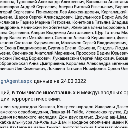
совна, Туровский Александр Алексеевич, Васильева Анастасия
Пивоваров Андрей Сергеевич, Аверин Виталий Евгеньевич, Бара
горий Сергеевич, Пономарев Лев Александрович, Каргалицкий 
ньевна, Щаров Сергей Алексадрович, Цирульников Борис Альбер
ислакова-Паркер Марина Петровна, Кочеткова Татьяна Владими
сандровна, Рачинский Ян Збигневич, Жемкова Елена Борисовна,
лана Сергеевна, Аверин Владимир Анатольевич, Щур Татьяна М
фтер Валентин Михайлович, Симонов Алексей Кириллович, Флиг
женова Светлана Куприяновна, Максимов Сергей Владимирович, 
кс Елена Владимировна, Буртина Елена Юрьевна, Гендель Людм
евна, Свечников Анатолий Мариевич, Прохоров Вадим Юрьевич
инский Леонид Борисович, Лукашевский Сергей Маркович, Бахм
Добровольская Анна Дмитриевна, Королева Александра Евгенье
евинсон Лев Семенович, Локшина Татьяна Иосифовна, Орлов Ол
ignAgent.aspx
данные на
24.03.2022
ций, в том числе иностранных и международных ор
ции террористическими:
ил моджахедов Кавказа, Конгресс народов Ичкерии и Дагеста
ламского освобождения, Лашкар-И-Тайба, Исламская группа, Дв
ения исламского наследия, Дом двух святых, Джунд аш-Шам, 
жабха аль-Нусра ли-Ахль аш-Шам, Народное ополчение имени К.
ата Ат-Тавхида Валь-Джихад, Чистопольский Джамаат, Рохнам