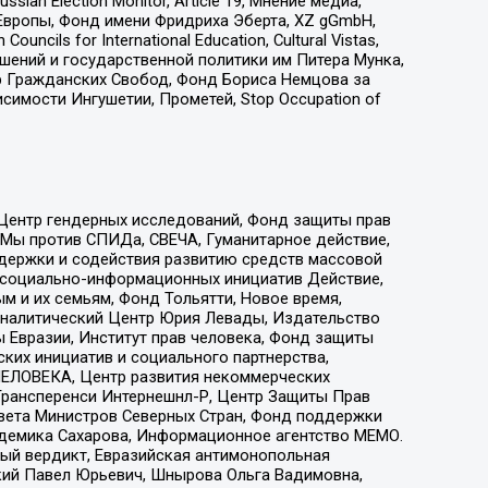
an Election Monitor, Article 19, Мнение медиа,
Европы, Фонд имени Фридриха Эберта, XZ gGmbH,
ls for International Education, Cultural Vistas,
ошений и государственной политики им Питера Мунка,
 Гражданских Свобод, Фонд Бориса Немцова за
имости Ингушетии, Прометей, Stop Occupation of
 Центр гендерных исследований, Фонд защиты прав
 Мы против СПИДа, СВЕЧА, Гуманитарное действие,
ддержки и содействия развитию средств массовой
р социально-информационных инициатив Действие,
 и их семьям, Фонд Тольятти, Новое время,
, Аналитический Центр Юрия Левады, Издательство
 Евразии, Институт прав человека, Фонд защиты
ких инициатив и социального партнерства,
ЕЛОВЕКА, Центр развития некоммерческих
 Трансперенси Интернешнл-Р, Центр Защиты Прав
овета Министров Северных Стран, Фонд поддержки
адемика Сахарова, Информационное агентство МЕМО.
ый вердикт, Евразийская антимонопольная
кий Павел Юрьевич, Шнырова Ольга Вадимовна,