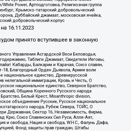
/White Power, Артподготовка, Религиозная группа
Оренбург, Крымско-татарский добровольческий
орона, Дуббайский джамаат, московская ячейка,
усский добровольческий корпус
 на
16.11.2023
судом принято вступившее в законную
вного Управления Асгардской Веси Беловодья,
годержавию, Таблиги Джамаат, Свидетели Иеговы,
айат Кабарды, Балкарии и Карачая, Союз славян,
т-18, Благородный Орден Дьявола, Армия воли
ое национальное единство, Древнерусской
 нелегальной иммиграции, Кровь и Честь, О
усское национальное единство, Северное Братство,
ровский, Община Коренного Русского народа
атство, Белый Крест, Misanthropic division,
еское объединение Русские, Русское национальное
котатарского народа, Рубеж Севера, ТОЙС, О
ри Державная, Сектор 16, Независимость, Фирма,
д Крю, Союз Славянских Сил Руси, Алля-Аят,
я и свобода, Нация и свобода, W.H.С., Фалунь Дафа,
рупцией, Фонд защиты прав граждан, Штабы