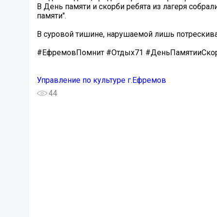
В День памяти и скорби ребята из лагеря собрал
памяти".
В суровой тишине, нарушаемой лишь потрескив
#ЕфремовПомнит #Отдых71 #ДеньПамятииСко
Управление по культуре г.Ефремов
44