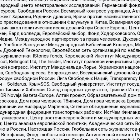
родный центр электоральных исследований, Германский фонд
рсов, Свободная Россия, Всемирный конгресс украинцев, Атла
ект Хармони, Родники дракона, Врачи против насильственного
ию преследования в отношении Фалуньгун в Китае, Всемирная о
ация школ политических исследований при Совете Европы, Цен
мен, Бард колледж, Европейский выбор, Фонд Ходорковского,
едиа, Международное партнерство за права человека, Духовно
ое Учебное Заведение Международный Библейский Колледж, М
ь Духовной Технологии, Европейская сеть организаций по наб
урналистики, IStories fonds, Королевский Институт Между
gcat, Bellingcat Ltd, The Insider, Институт правовой инициатив
инский конгресс, Институт Макдональда-Лорье, Украинская нац
, Свободная пресса, Возрождение, Всеукраинский духовный цен
орум свободной России, Лига Свободных Наций, Transparеncy I
– Solidarus, КрымSOS, Свободный университет, Институт госу
в Тисима и Хабомаи, Съезд народных депутатов, Гринпис Инте
DR Novaja Gazeta-Europe, Алтай проект, Образовательный дом 
зскова, Дом прав человека Тбилиси, Дом прав человека Ерева
едований им Вилфрида Мартенса, Сетевое объединение журнали
Международная федерация транспортных рабочих, ИстЧам Финлан
й университет, Центр восточноевропейских и международных и
, Центр анализа европейской политики, Академическая сеть Во
ю в России, Настоящая Россия, Глобальная сеть журналистов
естфалия, Фонд глобальной помощи, Антивоенный комитет России,