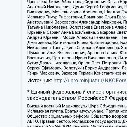
Чанышева Лилия Айратовна, Сидорович Ольга Бори
Анатолий Николаевич, Дугин Сергей Георгиевич, 
Викторович, Мошель Ирина Ароновна, Шведов Гри
Исламов Тимур Рифгатович, Романова Ольга Евге
Анатольевич, Верховский Александр Маркович, П
Татьяна Николаевна, Золотарева Екатерина Алек
Юрьевна, Саранг Анна Васильевна, Захарова Свет
Андрей Юрьевич, Мосин Алексей Геннадьевич, Ге
Дмитриевна, Вититинова Елена Владимировна, Ба
Николаевна, Ганнушкина Светлана Алексеевна, За
Шуманов Илья Вячеславович, Арапова Галина Юрь
Васильевич, Протасова Ирина Вячеславовна, Лит
Сухих Дарья Николаевна, Орлов Олег Петрович, 
Сергей Ефимович, Золотухин Борис Андреевич, Л
Генри Маркович, Захаров Герман Константинович
Источник:
http://unro.minjust.ru/NKOFore
* Единый федеральный список организа
законодательством Российской Федера
Высший военный Маджлисуль Шура Объединенных с
Исламская группа, Братья-мусульмане, Партия ис
Общество социальных реформ, Общество возрожд
АБТО, Правый сектор, Исламское государство, Д
уа Тагьаля SHAM, АУМ Синрике, Муджахеды джама