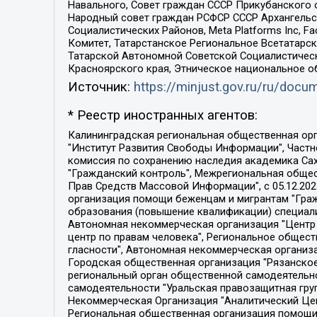
Навального, Совет граждан СССР Прикубанского 
Народный совет граждан РСФСР СССР Архангельск
Социалистических Районов, Meta Platforms Inc, 
Комитет, Татарстанское Региональное Всетатар
Татарской Автономной Советской Социалистическ
Красноярского края, Этническое национальное о
Источник:
https://minjust.gov.ru/ru/doc
* Реестр иностранных агентов:
Калининградская региональная общественная организация "Экозащита!-Женсовет", Фонд содействия защите прав и свобод граждан "Общественный вердикт", Фонд "Институт Развития Свободы Информации", Частное учреждение "Информационное агентство МЕМО. РУ", Региональная общественная организация "Общественная комиссия по сохранению наследия академика Сахарова", Фонд поддержки свободы прессы, Санкт-Петербургская общественная правозащитная организация "Гражданский контроль", Межрегиональная общественная организация "Информационно-просветительский центр "Мемориал", Региональный Фонд "Центр Защиты Прав Средств Массовой Информации", с 05.12.2023 Фонд "Центр Защиты Прав Средств массовой информации", Региональная общественная благотворительная организация помощи беженцам и мигрантам "Гражданское содействие", Негосударственное образовательное учреждение дополнительного профессионального образования (повышение квалификации) специалистов "АКАДЕМИЯ ПО ПРАВАМ ЧЕЛОВЕКА", Свердловская региональная общественная организация "Сутяжник", Автономная некоммерческая организация "Центр независимых социологических исследований", Союз общественных объединений "Российский исследовательский центр по правам человека", Региональное общественное учреждение научно-информационный центр "МЕМОРИАЛ", Некоммерческая организация "Фонд защиты гласности", Автономная некоммерческая организация "Институт прав человека", Городская общественная организация "Екатеринбургское общество "МЕМОРИАЛ", Городская общественная организация "Рязанское историко-просветительское и правозащитное общество "Мемориал" (Рязанский Мемориал), Челябинский региональный орган общественной самодеятельности – женское общественное объединение "Женщины Евразии", Челябинский региональный орган общественной самодеятельности "Уральская правозащитная группа", Фонд содействия защите здоровья и социальной справедливости имени Андрея Рылькова, Автономная Некоммерческая Организация "Аналитический Центр Юрия Левады", Автономная некоммерческая организация социальной поддержки населения "Проект Апрель", Региональная общественная организация помощи женщинам и детям, находящимся в кризисной ситуации "Информационно-методический центр "Анна", Фонд содействия развитию массовых коммуникаций и правовому просвещению "Так-так-Так", Фонд содействия устойчивому развитию "Серебряная тайга", Свердловский региональный общественный фонд социальных проектов "Новое время", "Idel.Реалии", Кавказ.Реалии, Крым.Реалии, Телеканал Настоящее Время, Татаро-башкирская служба Радио Свобода (Azatliq Radiosi), Радио Свободная Европа/Радио Свобода (PCE/PC), "Сибирь.Реалии", "Фактограф", Благотворительный фонд помощи осужденным и их семьям, Автономная некоммерческая организация "Институт глобализации и социальных движений", Фонд "В защиту прав заключенных", Частное учреждение "Центр поддержки и содействия развитию средств массовой информации", Пензенский региональный общественный благотворительный фонд "Гражданский союз", "Север.Реалии", Некоммерческая организация Фонд "Правовая инициатива", 