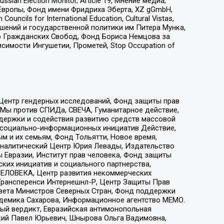
an Election Monitor, Article 19, Мнение медиа,
Европы, Фонд имени Фридриха Эберта, XZ gGmbH,
ls for International Education, Cultural Vistas,
ошений и государственной политики им Питера Мунка,
 Гражданских Свобод, Фонд Бориса Немцова за
имости Ингушетии, Прометей, Stop Occupation of
 Центр гендерных исследований, Фонд защиты прав
 Мы против СПИДа, СВЕЧА, Гуманитарное действие,
ддержки и содействия развитию средств массовой
р социально-информационных инициатив Действие,
 и их семьям, Фонд Тольятти, Новое время,
, Аналитический Центр Юрия Левады, Издательство
 Евразии, Институт прав человека, Фонд защиты
ких инициатив и социального партнерства,
ЕЛОВЕКА, Центр развития некоммерческих
 Трансперенси Интернешнл-Р, Центр Защиты Прав
овета Министров Северных Стран, Фонд поддержки
адемика Сахарова, Информационное агентство МЕМО.
ый вердикт, Евразийская антимонопольная
кий Павел Юрьевич, Шнырова Ольга Вадимовна,