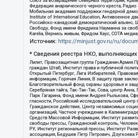
Союз за возвращение Северных территорий, Крымско
Федерация анархического черного креста, Радио
Мобильная академия поддержки гендерной демократи
Institute of International Education, Антивоенн
Российско-канадский демократический альянс, 
Свободу, Фонд имени Фридриха Науманна за свобо
Karelia, Вернись живым, Фридом Хаус, СОТА меди
Источник:
https://minjust.gov.ru/ru/doc
* Сведения реестра НКО, выполняющих 
Лилит, Правозащитная группа Гражданин.Армия.П
граждан Штаб, Институт права и публичной поли
Открытый Петербург, Лига Избирателей, Правова
информации, Горячая Линия, В защиту прав закл
Благотворительный фонд охраны здоровья и защи
Серебряная тайга, Так-Так-Так, Сова, центр Анн
Парк Гагарина, Фонд имени Андрея Рылькова, Сф
гласности, Российский исследовательский центр 
Гражданское действие, Центр независимых соци
организаций, Частное учреждение в Калининград
Средств Массовой Информации, Институт развити
свободы прессы, Гражданский контроль, Человек
РУ, Институт региональной прессы, Институт Ра
ассоциация, Бедушев Петр Петрович, Дзугкоева 