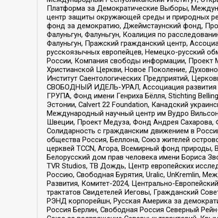
Платформа за Демократические Выборы, Междуна
центр защиты окружающей среды и природных ресу
фонд за демократию, Джеймстаунский фонд, Прож
Фалуньгун, Фалуньгун, Коалиция по расследован
Фалуньгун, Пражский гражданский центр, Ассоци
русскоязычных европейцев, Немецко-русский об
России, Компания свободы информации, Проект М
Христианской Церкви, Новое Поколение, Духовн
Институт Саентологических Предприятий, Церков
СВОБОДНЫЙ ИДЕЛЬ-УРАЛ, Ассоциация развития ж
ГРУПА, Фонд имени Генриха Бёлля, Stichting Bellin
Эстонии, Calvert 22 Foundation, Канадский укра
Международный научный центр им Вудро Вильсона
Швеции, Проект Медуза, Фонд Андрея Сахарова, Ф
Солидарность с гражданским движением в России 
общества Россия, Беллона, Союз жителей острово
церквей TCCN, Агора, Всемирный фонд природы, B
Белорусский дом прав человека имени Бориса Зво
TVR Studios, ТВ Дождь, Центр европейских иссл
Россию, Свободная Бурятия, Uralic, UnKremlin, 
Развития, Комитет-2024, Центрально-Европейски
трактатов Свидетелей Иеговы, Гражданский Совет
РЭНД корпорейшн, Русская Америка за демократи
Россия Берлин, Свободная Россия Северный Рейн-В