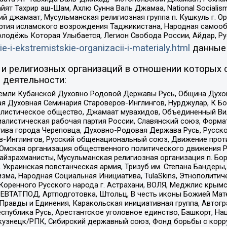
ят Тахрир аш-Шам, Ахлю Сунна Валь Джамаа, National Socialism
ий джамаат, Мусульманская религиозная группа п. Кушкуль г. 
ртия исламского возрождения Таджикистана, Народная самооб
олодёжь Которая Улыбается, Легион Свобода России, Айдар, Р
ie-i-ekstremistskie-organizacii-i-materialy.html
данные
и религиозных организаций в отношении которых 
 деятельности:
земли Кубанской Духовно Родовой Державы Русь, Община Духо
 Духовная Семинария Староверов-Инглингов, Нурджулар, К Бо
листическое общество, Джамаат мувахидов, Объединенный Вил
иалистическая рабочая партия России, Славянский союз, Форма
ива города Череповца, Духовно-Родовая Держава Русь, Русск
-Инглингов, Русский общенациональный союз, Движение против
 Омская организация общественного политического движения Р
йзрахманисты, Мусульманская религиозная организация п. Бо
краинская повстанческая армия, Тризуб им. Степана Бандеры, Бр
зма, Народная Социальная Инициатива, TulaSkins, Этнополитич
оренного Русского народа г. Астрахани, ВОЛЯ, Меджлис крымс
РЕВТАТПОД, Артподготовка, Штольц, В честь иконы Божией Мате
равды и Единения, Каракольская инициативная группа, Автогра
спублика Русь, Арестантское уголовное единство, Башкорт, Наци
окузнецк/РПК, Сибирский державный союз, Фонд борьбы с кор