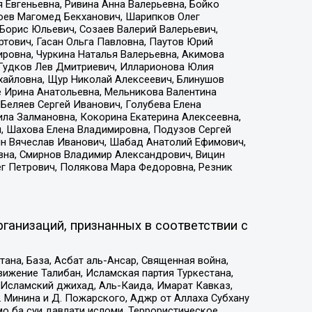
 Евгеньевна, Ривина Анна Валерьевна, Бойко
хоев Магомед Бекханович, Шарипков Олег
Борис Юльевич, Созаев Валерий Валерьевич,
тович, Гасан Ольга Павловна, Паутов Юрий
ровна, Чуркина Наталья Валерьевна, Акимова
 Гудков Лев Дмитриевич, Илларионова Юлия
ихайловна, Щур Николай Алексеевич, Блинушов
е Ирина Анатольевна, Мельникова Валентина
Беляев Сергей Иванович, Голубева Елена
ила Залмановна, Кокорина Екатерина Алексеевна,
, Шахова Елена Владимировна, Подузов Сергей
ин Вячеслав Иванович, Шабад Анатолий Ефимович,
вна, Смирнов Владимир Александрович, Вицин
ег Петрович, Полякова Мара Федоровна, Резник
ганизаций, признанных в соответствии с
на, База, Асбат аль-Ансар, Священная война,
ижение Талибан, Исламская партия Туркестана,
Исламский джихад, Аль-Каида, Имарат Кавказ,
 Минина и Д. Пожарского, Аджр от Аллаха Субхану
о ба суи давлати исломи, Террористическое