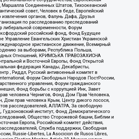
 Маршалла Соединенных Штатов, Тихоокеанский
нтический совет, Человек в беде, Европейский
 извлечения органов, Фалунь Дафа, Друзья
рганизация по расследованию преследований
тр либеральной современности, Форум
 Оксфордский российский фонд, Фонд Будущее
е Управление Евангельских Христиан Украинской
еждународное христианское движение, Всемирный
людению за выборами, Республика Польша,
народных Отношений, КРИМСЬКА ПРАВОЗАХИСНА
ы Центральной и Восточной Европы, Фонд Открытой
иональная федерация Канады, Декабристы,
тр , Риддл, Русский антивоенный комитет в
nternational, Форум Свободных Народов ПостРоссии,
дарственного управления, Форум гражданского
рнешнл, Фонд борьбы с коррупцией Инк, Завет
прав человека Чернигов, Фонд Дом Прав Человека,
н, Дом прав человека Крым, Центр дикого лосося,
стов расследователей, АЛЛАТРА, За свободную
д, Гудзоновский институт, Фонд Демократического
сследований, Общество Сторожевой башни, Библии и
сточная Европа, Российский комитет действия,
-расследователей, Служба поддержки, Свободная
 Russie-Libertes, La Asocicion de Rusos Libres,