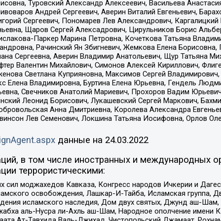
совна, Туровский Александр Алексеевич, Васильева Анастасия
Пивоваров Андрей Сергеевич, Аверин Виталий Евгеньевич, Бара
горий Сергеевич, Пономарев Лев Александрович, Каргалицкий 
ньевна, Щаров Сергей Алексадрович, Цирульников Борис Альбер
ислакова-Паркер Марина Петровна, Кочеткова Татьяна Владими
сандровна, Рачинский Ян Збигневич, Жемкова Елена Борисовна,
лана Сергеевна, Аверин Владимир Анатольевич, Щур Татьяна М
фтер Валентин Михайлович, Симонов Алексей Кириллович, Флиг
женова Светлана Куприяновна, Максимов Сергей Владимирович, 
кс Елена Владимировна, Буртина Елена Юрьевна, Гендель Людм
евна, Свечников Анатолий Мариевич, Прохоров Вадим Юрьевич
инский Леонид Борисович, Лукашевский Сергей Маркович, Бахм
Добровольская Анна Дмитриевна, Королева Александра Евгенье
евинсон Лев Семенович, Локшина Татьяна Иосифовна, Орлов Ол
ignAgent.aspx
данные на
24.03.2022
ций, в том числе иностранных и международных ор
ции террористическими:
ил моджахедов Кавказа, Конгресс народов Ичкерии и Дагеста
ламского освобождения, Лашкар-И-Тайба, Исламская группа, Дв
ения исламского наследия, Дом двух святых, Джунд аш-Шам, 
жабха аль-Нусра ли-Ахль аш-Шам, Народное ополчение имени К.
ата Ат-Тавхида Валь-Джихад, Чистопольский Джамаат, Рохнам