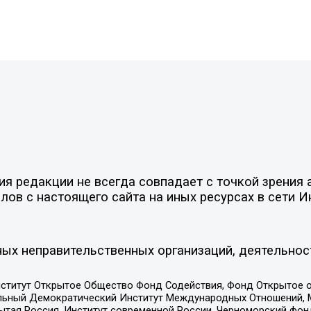
 редакции не всегда совпадает с точкой зрения а
ов с настоящего сайта на иных ресурсах в сети И
ых неправительственных организаций, деятельнос
ститут Открытое Общество Фонд Содействия, Фонд Открытое 
альный Демократический Институт Международных Отношений,
тая Россия, Институт современной России, Черноморский фонд