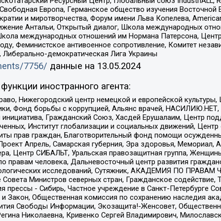
татарский Ресурсный Центр, Глобальный союз IndustriALL, Russi
 Свободная Европа, Германское общество изучения Восточной 
и и миротворчества, Форум имени Льва Копелева, American Counci
ое движение Антальи, Открытый диалог, Школа международных отн
Школа международных отношений им Нормана Патерсона, Центр
ду, Феминистское антивоенное сопротивление, Комитет независ
а, Либерально-демократическая Лига Украины
uments/7756/
данные на
13.05.2024
функции иностранного агента:
раво, Нижегородский центр немецкой и европейской культуры,
тики, Фонд борьбы с коррупцией, Альянс врачей, НАСИЛИЮ.НЕТ,
я инициатива, Гражданский Союз, Хасдей Ерушалаим, Центр по
юченных, Институт глобализации и социальных движений, Цент
ты прав граждан, Благотворительный фонд помощи осужденным
а, Проект Апрель, Самарская губерния, Эра здоровья, Мемориал
ера, Центр СИБАЛЬТ, Уральская правозащитная группа, Женщины
по правам человека, Дальневосточный центр развития гражданс
ологических исследований, Сутяжник, АКАДЕМИЯ ПО ПРАВАМ Ч
е Совета Министров северных стран, Гражданское содействие,
я прессы - Сибирь, Частное учреждение в Санкт-Петербурге С
 и Закон, Общественная комиссия по сохранению наследия ак
звития Свободы Информации, Экозащита!-Женсовет, Общественн
Регина Николаевна, Кривенко Сергей Владимирович, Милославс