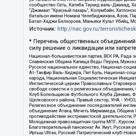
сообщество Сеть, Катиба Таухид валь-Джихад, Хай
“Джамаат “Красный пахарь”, Колумбайн, Хатлонск
батальон имени Номана Челебиджихана, Азов, Па
Батал-Хаджи Белхороев, Маньяки Культ Убийц, М
Источник:
http://nac.gov.ru/terroristichesk
* Перечень общественных объединений 
силу решение о ликвидации или запрете
Национал-большевистская партия, ВЕК РА, Рада 
Славянская Община Капища Веды Перуна, Мужская
Русское национальное единство, Национал-социа
Ат-Такфир Валь-Хиджра, Пит Буль, Национал-соц
народа, Национальная Социалистическая Инициат
Инглистической церкви Православных Староверов
свободе совести и о религиозных объединениях,
Клуб Болельщиков Футбольного Клуба Динамо, Фа
Щелковского района, Правый сектор, УНА - УНСО, У
Религиозное объединение последователей инглии
объединение Атака, Мечеть Мирмамеда, Община К
противодействии экстремистской деятельности, 
Молодежная правозащитная группа МПГ, Курсом П
Благотворительный пансионат Ак Умут, Русская ре
Иртыш Ultras, Русский Патриотический клуб-Нов