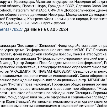
округа г. Краснодара, Мужское государство, Народное объедин
ой области, Проект Штурм, Граждане СССР, Держава Союз Сов
Facebook, Instagram, WhatsApp, СИЧ-С14, Добровольческое Движ
ское общественное движение, Невоград, Молодежное Демократ
ой Республики, Конгресс ойрат-калмыцкого народа, Исполнит
бъединение, ЛГБТ, Я.МЫ Сергей Фургал
uments/7822/
данные на
03.05.2024
Общество с ограниченной ответственностью "Радио Свободная Европа/Радио Свобода", Чешское информационное агентство "MEDIUM-ORIENT", Красноярская региональная общественная организация "Мы против СПИДа", Камалягин Денис Николаевич, Маркелов Сергей Евгеньевич, Пономарев Лев Александрович, Савицкая Людмила Алексеевна, Автономная некоммерческая организация "Центр по работе с проблемой насилия "НАСИЛИЮ.НЕТ", Межрегиональный профессиональный союз работников здравоохранения "Альянс врачей", Юридическое лицо, зарегистрированное в Латвийской Республике, SIA "Medusa Project" (регистрационный номер 40103797863, дата регистрации 10.06.2014), Некоммерческая организация "Фонд по борьбе с коррупцией", Автономная некоммерческая организация "Институт права и публичной политики", Баданин Роман Сергеевич, Гликин Максим Александрович, Железнова Мария Михайловна, Лукьянова Юлия Сергеевна, Маетная Елизавета Витальевна, Маняхин Петр Борисович, Чуракова Ольга Владимировна, Ярош Юлия Петровна, Юридическое лицо "The Insider SIA", зарегистрированное в Риге, Латвийская Республика (дата регистрации 26.06.2015), являющееся администратором доменного имени интернет-издания "The Insider SIA", https://theins.ru, Постернак Алексей Евгеньевич, Рубин Михаил Аркадьевич, Анин Роман Александрович, Юридическое лицо Istories fonds, зарегистрированное в Латвийской Республике (регистрационный номер 50008295751, дата регистрации 24.02.2020), Великовский Дмитрий Александрович, Долинина Ирина Николаевна, Мароховская Алеся Алексеевна, Шлейнов Роман Юрьевич, Шмагун Олеся Валентиновна, Общество с ограниченной ответственностью "Альтаир 2021", Общество с ограниченной ответственностью "Вега 2021", Общество с ограниченной ответственностью "Главный редактор 2021", Общество с ограниченной ответственностью "Ромашки монолит", Важенков Артем Валерьевич, Ивановская областная общественная организация "Центр гендерных исследований", Гурман Юрий Альбертович, Медиапроект "ОВД-Инфо", Егоров Владимир Владимирович, Жилинский Владимир Александрович, Общество с ограниченной ответственностью "ЗП", Иванова София Юрьевна, Карезина Инна Павловна, Кильтау Екатерина Викторовна, Петров Алексей Викторович, Пискунов Сергей Евгеньевич, Смирнов Сергей Сергеевич, Тихонов Михаил Сергеевич, Общество с ограниченной ответственностью "ЖУРНАЛИСТ-ИНОСТРАННЫЙ АГЕНТ", Арапова Галина Юрьевна, Вольтская Татьяна Анатольевна, Американская компания "Mason G.E.S. Anonymous Foundation" (США), являющаяся владельцем интернет-издания https://mnews.world/, Компания "Stichting Bellingcat", зарегистрированная в Нидерландах (дата регистрации 11.07.2018), Захаров Андрей Вячеславович, Клепиковская Екатерина Дмитриевна, Общество с ограниченной ответственностью "МЕМО", Перл Роман Александрович, Симонов Евгений Алексеевич, Соловьева Елена Анатольевна, Сотников Даниил Владимирович, Сурначева Елизавета Дмитриевна, Автономная некоммерческая организация по защите прав человека и информированию населения "Якутия – Наше Мнение", Общество с ограниченной ответственностью "Москоу диджитал медиа", с 26.01.2023 Общество с ограниченной ответственностью "Чайка Белые сады", Ветошкина Валерия Валерьевна, Заговора Максим Александрович, Межрегиональное общественное движение "Российская ЛГБТ - сеть", Оленичев Максим Владимирович, Павлов Иван Юрьевич, Скворцова Елена Сергеевна, Общество с ограниченной ответственностью "Как бы инагент", Кочетков Игорь Викторович, Общество с ограниченной ответственностью "Честные выборы", Еланчик Олег Александрович, Общество с ограниченной ответственностью "Нобелевский призыв", Гималова Регина Эмилевна, Григорьев Андрей Валерьевич, Григорьева Алина Александровна, Ассоциация по содействию защите прав призывников, альтернативнослужащих и военнослужащих "Правозащитная группа "Гражданин.Армия.Право", Хисамова Регина Фаритовна, Автономная некоммерческая организация по реализа