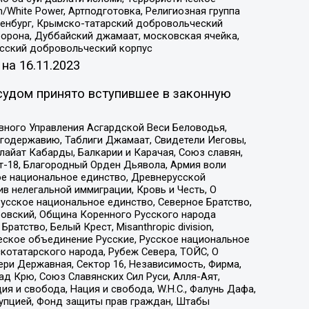
/White Power, Артподготовка, Религиозная группа
Оренбург, Крымско-татарский добровольческий
орона, Дуббайский джамаат, московская ячейка,
усский добровольческий корпус
 на
16.11.2023
судом принято вступившее в законную
вного Управления Асгардской Веси Беловодья,
годержавию, Таблиги Джамаат, Свидетели Иеговы,
айат Кабарды, Балкарии и Карачая, Союз славян,
т-18, Благородный Орден Дьявола, Армия воли
ое национальное единство, Древнерусской
 нелегальной иммиграции, Кровь и Честь, О
усское национальное единство, Северное Братство,
ровский, Община Коренного Русского народа
атство, Белый Крест, Misanthropic division,
еское объединение Русские, Русское национальное
котатарского народа, Рубеж Севера, ТОЙС, О
ри Державная, Сектор 16, Независимость, Фирма,
д Крю, Союз Славянских Сил Руси, Алля-Аят,
я и свобода, Нация и свобода, W.H.С., Фалунь Дафа,
рупцией, Фонд защиты прав граждан, Штабы